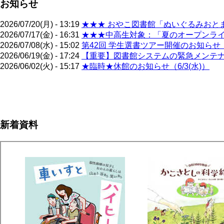
お知らせ
2026/07/20(月) - 13:19
★★★ おやこ図書館「ぬいぐるみおとま
2026/07/17(金) - 16:31
★★★中高生対象：「夏のオープンライブ
2026/07/08(水) - 15:02
第42回 学生選書ツアー開催のお知らせ（
2026/06/19(金) - 17:24
【重要】図書館システムの緊急メンテナン
2026/06/02(火) - 15:17
★臨時★休館のお知らせ（6/3(水)）
ペ
ー
ジ
新着資料
送
り