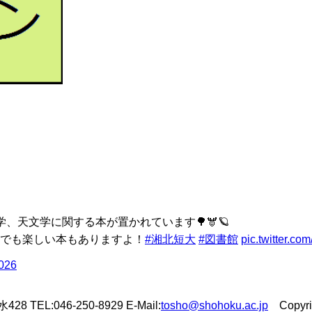
、天文学に関する本が置かれています🌳🫎🪐
でも楽しい本もありますよ！
#湘北短大
#図書館
pic.twitter.c
2026
L:046-250-8929 E-Mail:
tosho@shohoku.ac.jp
Copyrigh