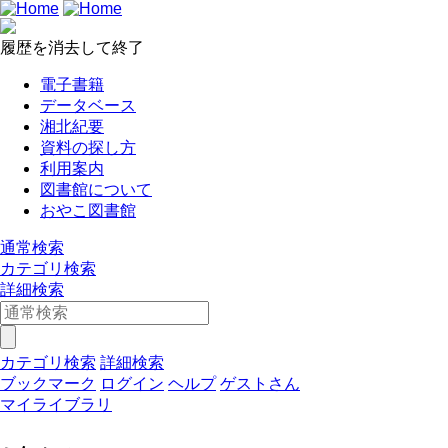
履歴を消去して終了
電子書籍
データベース
湘北紀要
資料の探し方
利用案内
図書館について
おやこ図書館
通常検索
カテゴリ検索
詳細検索
カテゴリ検索
詳細検索
ブックマーク
ログイン
ヘルプ
ゲストさん
マイライブラリ