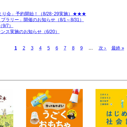
り会」予約開始！（8/28･29実施）★★★
ラリー」開催のお知らせ（8/1～8/31）
9/7）
ス実施のお知らせ（6/20）
カ
1
ペ
2
ペ
3
ペ
4
ペ
5
ペ
6
ペ
7
ペ
8
ペ
9
…
次
次 ›
最
最終 »
レ
ー
ー
ー
ー
ー
ー
ー
ー
ペ
終
ン
ジ
ジ
ジ
ジ
ジ
ジ
ジ
ジ
ー
ペ
ト
ジ
ー
ペ
ジ
ー
ジ