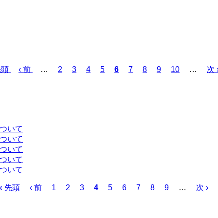
先頭
前
‹ 前
…
ペ
2
ペ
3
ペ
4
ペ
5
カ
6
ペ
7
ペ
8
ペ
9
ペ
10
…
次
次 
ペ
ー
ー
ー
ー
レ
ー
ー
ー
ー
ペ
ー
ジ
ジ
ジ
ジ
ン
ジ
ジ
ジ
ジ
ー
ジ
ト
ジ
ペ
ー
について
ジ
について
について
について
について
先
« 先頭
前
‹ 前
ペ
1
ペ
2
ペ
3
カ
4
ペ
5
ペ
6
ペ
7
ペ
8
ペ
9
…
次
次 ›
頭
ペ
ー
ー
ー
レ
ー
ー
ー
ー
ー
ペ
ペ
ー
ジ
ジ
ジ
ン
ジ
ジ
ジ
ジ
ジ
ー