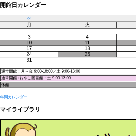
ジ
開館日カレンダー
送
り
<<
月
火
3
4
10
11
17
18
24
25
31
年間カレンダー
マイライブラリ