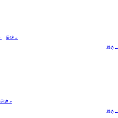
›
最
最終 »
終
続き...
ペ
ー
ジ
最
最終 »
終
続き...
ペ