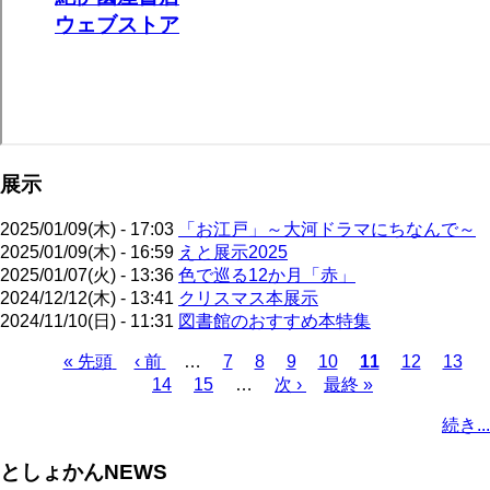
展示
2025/01/09(木) - 17:03
「お江戸」～大河ドラマにちなんで～
2025/01/09(木) - 16:59
えと展示2025
2025/01/07(火) - 13:36
色で巡る12か月「赤」
2024/12/12(木) - 13:41
クリスマス本展示
2024/11/10(日) - 11:31
図書館のおすすめ本特集
先
« 先頭
前
‹ 前
…
ペ
7
ペ
8
ペ
9
ペ
10
カ
11
ペ
12
ペ
13
頭
ペ
14
ペ
15
ー
…
ー
次
次 ›
ー
ー
最
最終 »
レ
ー
ー
ペ
ペ
ー
ー
ジ
ジ
ペ
ジ
ジ
終
ン
ジ
ジ
ー
続き...
ー
ジ
ジ
ー
ペ
ト
ジ
ジ
ジ
ー
ペ
送
としょかんNEWS
ジ
ー
り