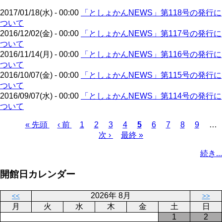
ジ
2017/01/18(水) - 00:00
「としょかんNEWS」第118号の発行に
ついて
2016/12/02(金) - 00:00
「としょかんNEWS」第117号の発行に
ついて
2016/11/14(月) - 00:00
「としょかんNEWS」第116号の発行に
ついて
2016/10/07(金) - 00:00
「としょかんNEWS」第115号の発行に
ついて
2016/09/07(水) - 00:00
「としょかんNEWS」第114号の発行に
ついて
先
« 先頭
前
‹ 前
ペ
1
ペ
2
ペ
3
ペ
4
カ
5
ペ
6
ペ
7
ペ
8
ペ
9
…
頭
ペ
ー
ー
次
次 ›
ー
最
最終 »
ー
レ
ー
ー
ー
ー
ペ
ペ
ー
ジ
ジ
ペ
ジ
終
ジ
ン
ジ
ジ
ジ
ジ
ー
続き...
ー
ジ
ー
ペ
ト
ジ
ジ
ジ
ー
ペ
送
開館日カレンダー
ジ
ー
り
ジ
2026年 8月
<<
>>
月
火
水
木
金
土
日
1
2