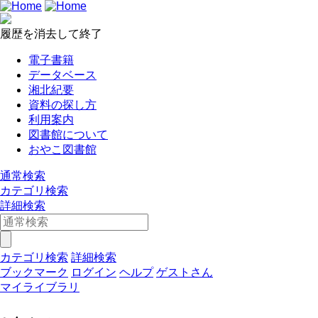
履歴を消去して終了
電子書籍
データベース
湘北紀要
資料の探し方
利用案内
図書館について
おやこ図書館
通常検索
カテゴリ検索
詳細検索
カテゴリ検索
詳細検索
ブックマーク
ログイン
ヘルプ
ゲストさん
マイライブラリ