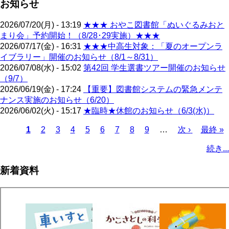
お知らせ
2026/07/20(月) - 13:19
★★★ おやこ図書館「ぬいぐるみおと
まり会」予約開始！（8/28･29実施）★★★
2026/07/17(金) - 16:31
★★★中高生対象：「夏のオープンラ
イブラリー」開催のお知らせ（8/1～8/31）
2026/07/08(水) - 15:02
第42回 学生選書ツアー開催のお知らせ
（9/7）
2026/06/19(金) - 17:24
【重要】図書館システムの緊急メンテ
ナンス実施のお知らせ（6/20）
2026/06/02(火) - 15:17
★臨時★休館のお知らせ（6/3(水)）
カ
1
ペ
2
ペ
3
ペ
4
ペ
5
ペ
6
ペ
7
ペ
8
ペ
9
…
次
次 ›
最
最終 »
レ
ー
ー
ー
ー
ー
ー
ー
ー
ペ
終
ペ
続き...
ン
ジ
ジ
ジ
ジ
ジ
ジ
ジ
ジ
ー
ペ
ー
ト
ジ
ー
ジ
新着資料
ペ
ジ
送
ー
り
ジ