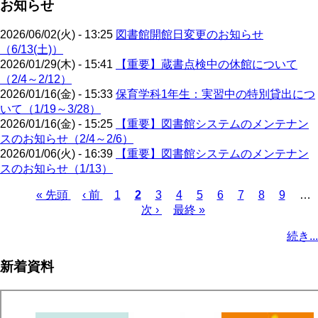
お知らせ
2026/06/02(火) - 13:25
図書館開館日変更のお知らせ
（6/13(土)）
2026/01/29(木) - 15:41
【重要】蔵書点検中の休館について
（2/4～2/12）
2026/01/16(金) - 15:33
保育学科1年生：実習中の特別貸出につ
いて（1/19～3/28）
2026/01/16(金) - 15:25
【重要】図書館システムのメンテナン
スのお知らせ（2/4～2/6）
2026/01/06(火) - 16:39
【重要】図書館システムのメンテナン
スのお知らせ（1/13）
先
« 先頭
前
‹ 前
ペ
1
カ
2
ペ
3
ペ
4
ペ
5
ペ
6
ペ
7
ペ
8
ペ
9
…
頭
ペ
ー
レ
次
次 ›
ー
最
最終 »
ー
ー
ー
ー
ー
ー
ペ
ペ
ー
ジ
ン
ペ
ジ
終
ジ
ジ
ジ
ジ
ジ
ジ
ー
続き...
ー
ジ
ト
ー
ペ
ジ
ジ
ペ
ジ
ー
送
新着資料
ー
ジ
り
ジ