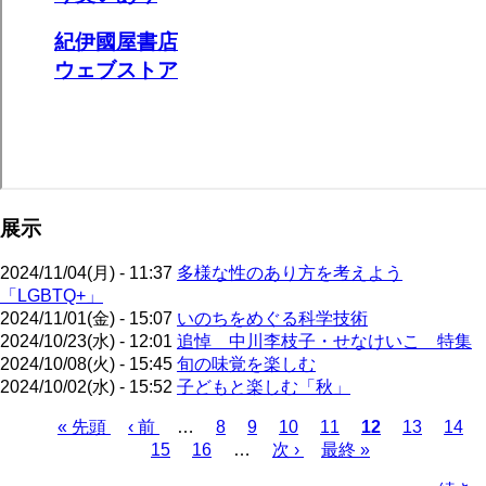
展示
2024/11/04(月) - 11:37
多様な性のあり方を考えよう
「LGBTQ+」
2024/11/01(金) - 15:07
いのちをめぐる科学技術
2024/10/23(水) - 12:01
追悼 中川李枝子・せなけいこ 特集
2024/10/08(火) - 15:45
旬の味覚を楽しむ
2024/10/02(水) - 15:52
子どもと楽しむ「秋」
先
« 先頭
前
‹ 前
…
ペ
8
ペ
9
ペ
10
ペ
11
カ
12
ペ
13
ペ
14
頭
ペ
15
ペ
16
ー
…
ー
次
次 ›
ー
ー
最
最終 »
レ
ー
ー
ペ
ペ
ー
ー
ジ
ジ
ペ
ジ
ジ
終
ン
ジ
ジ
ー