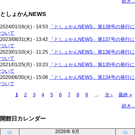
続き...
ー
ジ
ジ
ー
ペ
ト
ジ
ジ
ジ
ー
ペ
送
としょかんNEWS
ジ
ー
り
ジ
2024/01/16(火) - 14:53
「としょかんNEWS」第138号の発行に
ついて
2023/08/31(木) - 13:42
「としょかんNEWS」第137号の発行に
ついて
2023/01/10(火) - 11:25
「としょかんNEWS」第136号の発行に
ついて
2021/01/25(月) - 10:23
「としょかんNEWS」第135号の発行に
ついて
2020/06/30(火) - 15:08
「としょかんNEWS」第134号の発行に
ついて
カ
1
ペ
2
ペ
3
ペ
4
ペ
5
ペ
6
ペ
7
ペ
8
ペ
9
…
次
次 ›
最
最終 »
レ
ー
ー
ー
ー
ー
ー
ー
ー
ペ
終
ペ
続き...
ン
ジ
ジ
ジ
ジ
ジ
ジ
ジ
ジ
ー
ペ
ー
ト
ジ
ー
ジ
開館日カレンダー
ペ
ジ
送
ー
り
2026年 8月
<<
>>
ジ