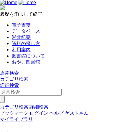
履歴を消去して終了
電子書籍
データベース
湘北紀要
資料の探し方
利用案内
図書館について
おやこ図書館
通常検索
カテゴリ検索
詳細検索
カテゴリ検索
詳細検索
ブックマーク
ログイン
ヘルプ
ゲストさん
マイライブラリ