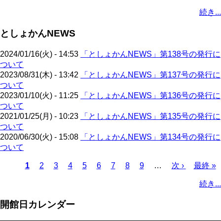
ペ
ー
ー
ジ
ー
ジ
ペ
ジ
終
ジ
ジ
ン
ジ
ー
続き...
ー
ジ
ジ
ジ
ー
ペ
ト
ジ
ジ
ジ
ー
ペ
送
としょかんNEWS
ジ
ー
り
ジ
2024/01/16(火) - 14:53
「としょかんNEWS」第138号の発行に
ついて
2023/08/31(木) - 13:42
「としょかんNEWS」第137号の発行に
ついて
2023/01/10(火) - 11:25
「としょかんNEWS」第136号の発行に
ついて
2021/01/25(月) - 10:23
「としょかんNEWS」第135号の発行に
ついて
2020/06/30(火) - 15:08
「としょかんNEWS」第134号の発行に
ついて
カ
1
ペ
2
ペ
3
ペ
4
ペ
5
ペ
6
ペ
7
ペ
8
ペ
9
…
次
次 ›
最
最終 »
レ
ー
ー
ー
ー
ー
ー
ー
ー
ペ
終
ペ
続き...
ン
ジ
ジ
ジ
ジ
ジ
ジ
ジ
ジ
ー
ペ
ー
ト
ジ
ー
ジ
開館日カレンダー
ペ
ジ
送
ー
り