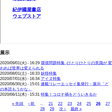
展示
2020/09/01(火) - 16:29
環境問題特集 -ひとりひとりの意識が 変
われば世界は変えられる
2020/08/01(土) - 16:33
妖怪特集
2020/07/01(水) - 16:34
アイヌ特集
2020/06/30(火) - 15:01
連載リレーエッセイ集発行・展示「ど
の本読もうかな」
2020/06/11(木) - 15:31
特集！コロナ禍をどういきるか
先
« 先頭
前
‹ 前
…
ペ
21
ペ
22
ペ
23
ペ
24
ペ
25
カ
26
ペ
27
頭
ペ
ペ
28
ー
ペ
29
ー
次
次 ›
ー
最
最終 »
ー
ー
レ
ー
ペ