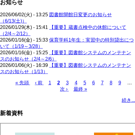
お知らせ
2026/06/02(火) - 13:25
図書館開館日変更のお知らせ
（6/13(土)）
2026/01/29(木) - 15:41
【重要】蔵書点検中の休館について
（2/4～2/12）
2026/01/16(金) - 15:33
保育学科1年生：実習中の特別貸出につ
いて（1/19～3/28）
2026/01/16(金) - 15:25
【重要】図書館システムのメンテナン
スのお知らせ（2/4～2/6）
2026/01/06(火) - 16:39
【重要】図書館システムのメンテナン
スのお知らせ（1/13）
先
« 先頭
前
‹ 前
ペ
1
カ
2
ペ
3
ペ
4
ペ
5
ペ
6
ペ
7
ペ
8
ペ
9
…
頭
ペ
ー
レ
次
次 ›
ー
最
最終 »
ー
ー
ー
ー
ー
ー
ペ
ペ
ー
ジ
ン
ペ
ジ
終
ジ
ジ
ジ
ジ
ジ
ジ
ー
続き...
ー
ジ
ト
ー
ペ
ジ
ジ
ペ
ジ
ー
送
新着資料
ー
ジ
り
ジ