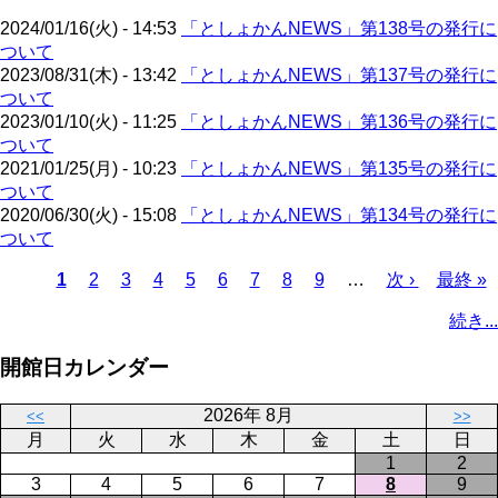
ー
り
2024/01/16(火) - 14:53
「としょかんNEWS」第138号の発行に
ジ
ついて
2023/08/31(木) - 13:42
「としょかんNEWS」第137号の発行に
ついて
2023/01/10(火) - 11:25
「としょかんNEWS」第136号の発行に
ついて
2021/01/25(月) - 10:23
「としょかんNEWS」第135号の発行に
ついて
2020/06/30(火) - 15:08
「としょかんNEWS」第134号の発行に
ついて
カ
1
ペ
2
ペ
3
ペ
4
ペ
5
ペ
6
ペ
7
ペ
8
ペ
9
…
次
次 ›
最
最終 »
レ
ー
ー
ー
ー
ー
ー
ー
ー
ペ
終
ペ
続き...
ン
ジ
ジ
ジ
ジ
ジ
ジ
ジ
ジ
ー
ペ
ー
ト
ジ
ー
ジ
開館日カレンダー
ペ
ジ
送
ー
り
2026年 8月
<<
>>
ジ
月
火
水
木
金
土
日
1
2
3
4
5
6
7
8
9