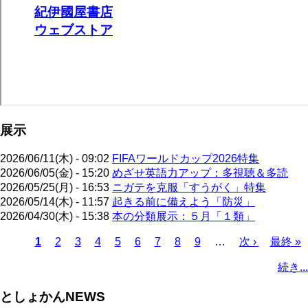
展示
2026/06/11(木) - 09:02
FIFAワールドカップ2026特集
2026/06/05(金) - 15:20
めざせ英語力アップ：多視聴＆多読
2026/05/25(月) - 16:53
ニガテを克服「すうがく」特集
2026/05/14(木) - 11:57
起きる前に備えよう「防災」
2026/04/30(木) - 15:38
本の分類展示：５月「１類」
カ
1
ペ
2
ペ
3
ペ
4
ペ
5
ペ
6
ペ
7
ペ
8
ペ
9
…
次
次 ›
最
最終 »
レ
ー
ー
ー
ー
ー
ー
ー
ー
ペ
終
ペ
続き...
ン
ジ
ジ
ジ
ジ
ジ
ジ
ジ
ジ
ー
ペ
ー
ト
ジ
ー
ジ
としょかんNEWS
ペ
ジ
送