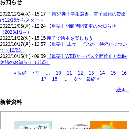
お知らせ
2022/12/14(水) - 15:17
「第37弾！学生選書」電子書籍の貸出
は12/15からスタート
2022/12/05(月) - 12:24
【重要】開館時間変更のお知らせ
（2023/1/1～）
2022/11/22(火) - 15:15
親子で絵本を楽しもう
2022/10/17(月) - 12:57
【重要】ILLサービスの一時停止につい
て（10/23）
2022/10/15(土) - 09:59
【重要】WEBサービス全面停止と臨時
休館のお知らせ（11/5）
先
« 先頭
前
‹ 前
…
ペ
10
ペ
11
ペ
12
ペ
13
カ
14
ペ
15
ペ
16
頭
ペ
ペ
17
ペ
18
ー
…
ー
次
次 ›
ー
最
最終 »
ー
レ
ー
ー
ペ
ペ
ー
ー
ー
ジ
ジ
ペ
ジ
終
ジ
ン
ジ
ジ
ー
続き...
ー
ジ
ジ
ジ
ー
ペ
ト
ジ
ジ
ジ
ー
ペ
送
新着資料
ジ
ー
り
ジ