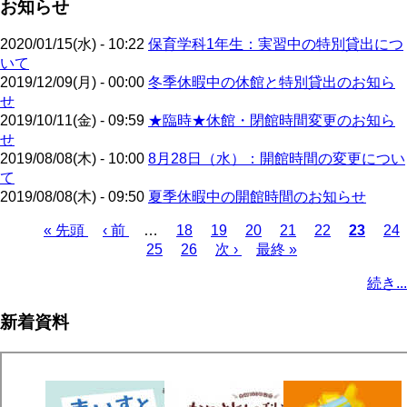
お知らせ
2020/01/15(水) - 10:22
保育学科1年生：実習中の特別貸出につ
いて
2019/12/09(月) - 00:00
冬季休暇中の休館と特別貸出のお知ら
せ
2019/10/11(金) - 09:59
★臨時★休館・閉館時間変更のお知ら
せ
2019/08/08(木) - 10:00
8月28日（水）：開館時間の変更につい
て
2019/08/08(木) - 09:50
夏季休暇中の開館時間のお知らせ
先
« 先頭
前
‹ 前
…
ペ
18
ペ
19
ペ
20
ペ
21
ペ
22
カ
23
ペ
24
頭
ペ
ペ
25
ー
ペ
26
ー
次
次 ›
ー
最
最終 »
ー
ー
レ
ー
ペ
ペ
ー
ー
ジ
ー
ジ
ペ
ジ
終
ジ
ジ
ン
ジ
ー
続き...
ー
ジ
ジ
ジ
ー
ペ
ト
ジ
ジ
ジ
ー
ペ
送
新着資料
ジ
ー
り
ジ