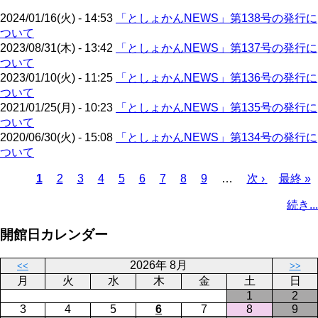
ー
り
2024/01/16(火) - 14:53
「としょかんNEWS」第138号の発行に
ジ
ついて
2023/08/31(木) - 13:42
「としょかんNEWS」第137号の発行に
ついて
2023/01/10(火) - 11:25
「としょかんNEWS」第136号の発行に
ついて
2021/01/25(月) - 10:23
「としょかんNEWS」第135号の発行に
ついて
2020/06/30(火) - 15:08
「としょかんNEWS」第134号の発行に
ついて
カ
1
ペ
2
ペ
3
ペ
4
ペ
5
ペ
6
ペ
7
ペ
8
ペ
9
…
次
次 ›
最
最終 »
レ
ー
ー
ー
ー
ー
ー
ー
ー
ペ
終
ペ
続き...
ン
ジ
ジ
ジ
ジ
ジ
ジ
ジ
ジ
ー
ペ
ー
ト
ジ
ー
ジ
開館日カレンダー
ペ
ジ
送
ー
り
2026年 8月
<<
>>
ジ
月
火
水
木
金
土
日
1
2
3
4
5
6
7
8
9