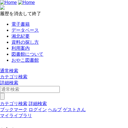
履歴を消去して終了
電子書籍
データベース
湘北紀要
資料の探し方
利用案内
図書館について
おやこ図書館
通常検索
カテゴリ検索
詳細検索
カテゴリ検索
詳細検索
ブックマーク
ログイン
ヘルプ
ゲストさん
マイライブラリ