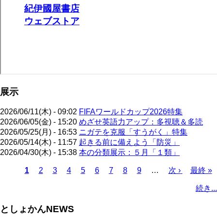
展示
2026/06/11(木) - 09:02
FIFAワールドカップ2026特集
2026/06/05(金) - 15:20
めざせ英語力アップ：多視聴＆多読
2026/05/25(月) - 16:53
ニガテを克服「すうがく」特集
2026/05/14(木) - 11:57
起きる前に備えよう「防災」
2026/04/30(木) - 15:38
本の分類展示：５月「１類」
カ
1
ペ
2
ペ
3
ペ
4
ペ
5
ペ
6
ペ
7
ペ
8
ペ
9
…
次
次 ›
最
最終 »
レ
ー
ー
ー
ー
ー
ー
ー
ー
ペ
終
ペ
続き...
ン
ジ
ジ
ジ
ジ
ジ
ジ
ジ
ジ
ー
ペ
ー
ト
ジ
ー
ジ
としょかんNEWS
ペ
ジ
送