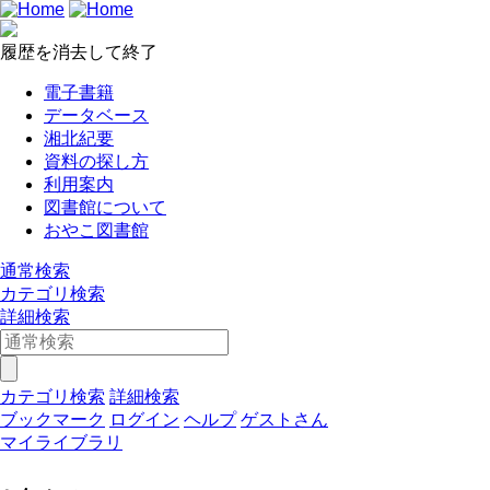
履歴を消去して終了
電子書籍
データベース
湘北紀要
資料の探し方
利用案内
図書館について
おやこ図書館
通常検索
カテゴリ検索
詳細検索
カテゴリ検索
詳細検索
ブックマーク
ログイン
ヘルプ
ゲストさん
マイライブラリ