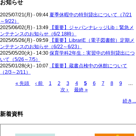
お知らせ
2025/07/21(月) - 09:44
夏季休暇中の特別貸出について（7/21
～9/22）
2025/06/02(月) - 13:49
【重要】ジャパンナレッジLib：緊急メ
ンテナンスのお知らせ（6/2 18時）
2025/05/26(月) - 09:59
【重要】LibrariE（電子図書館）定期メ
ンテナンスのお知らせ（6/22～6/23）
2025/05/20(火) - 14:30
保育学科2年生：実習中の特別貸出につ
いて（5/26～7/5）
2025/01/28(火) - 10:07
【重要】蔵書点検中の休館について
（2/3～2/11）
先
« 先頭
前
‹ 前
ペ
1
ペ
2
ペ
3
ペ
4
カ
5
ペ
6
ペ
7
ペ
8
ペ
9
…
頭
ペ
ー
ー
次
次 ›
ー
最
最終 »
ー
レ
ー
ー
ー
ー
ペ
ペ
ー
ジ
ジ
ペ
ジ
終
ジ
ン
ジ
ジ
ジ
ジ
ー
続き...
ー
ジ
ー
ペ
ト
ジ
ジ
ジ
ー
ペ
送
新着資料
ジ
ー
り
ジ