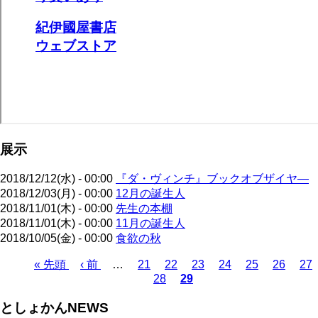
展示
2018/12/12(水) - 00:00
『ダ・ヴィンチ』ブックオブザイヤ―
2018/12/03(月) - 00:00
12月の誕生人
2018/11/01(木) - 00:00
先生の本棚
2018/11/01(木) - 00:00
11月の誕生人
2018/10/05(金) - 00:00
食欲の秋
先
« 先頭
前
‹ 前
…
ペ
21
ペ
22
ペ
23
ペ
24
ペ
25
ペ
26
ペ
27
28
29
頭
ペ
ー
ペ
ー
カ
ー
ー
ー
ー
ー
ペ
ペ
ー
ジ
ー
ジ
レ
ジ
ジ
ジ
ジ
ジ
ー
としょかんNEWS
ー
ジ
ジ
ン
ジ