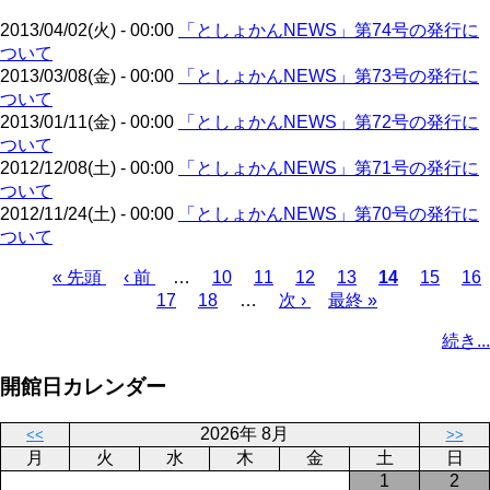
ジ
ト
送
2013/04/02(火) - 00:00
「としょかんNEWS」第74号の発行に
ペ
り
ついて
ー
2013/03/08(金) - 00:00
「としょかんNEWS」第73号の発行に
ジ
ついて
2013/01/11(金) - 00:00
「としょかんNEWS」第72号の発行に
ついて
2012/12/08(土) - 00:00
「としょかんNEWS」第71号の発行に
ついて
2012/11/24(土) - 00:00
「としょかんNEWS」第70号の発行に
ついて
先
« 先頭
前
‹ 前
…
ペ
10
ペ
11
ペ
12
ペ
13
カ
14
ペ
15
ペ
16
頭
ペ
ペ
17
ペ
18
ー
…
ー
次
次 ›
ー
最
最終 »
ー
レ
ー
ー
ペ
ペ
ー
ー
ー
ジ
ジ
ペ
ジ
終
ジ
ン
ジ
ジ
ー
続き...
ー
ジ
ジ
ジ
ー
ペ
ト
ジ
ジ
ジ
ー
ペ
送
開館日カレンダー
ジ
ー
り
ジ
2026年 8月
<<
>>
月
火
水
木
金
土
日
1
2