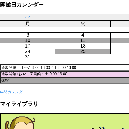
ー
ジ
開館日カレンダー
ジ
送
り
<<
月
火
3
4
10
11
17
18
24
25
31
年間カレンダー
マイライブラリ