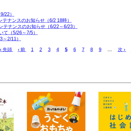
/22）
テナンスのお知らせ（6/2 18時）
ンテナンスのお知らせ（6/22～6/23）
（5/26～7/5）
～2/11）
先
« 先頭
前
‹ 前
ペ
1
ペ
2
ペ
3
ペ
4
カ
5
ペ
6
ペ
7
ペ
8
ペ
9
…
次
次 ›
頭
ペ
ー
ー
ー
ー
レ
ー
ー
ー
ー
ペ
ペ
ー
ジ
ジ
ジ
ジ
ン
ジ
ジ
ジ
ジ
ー
ー
ジ
ト
ジ
ジ
ペ
ー
ジ