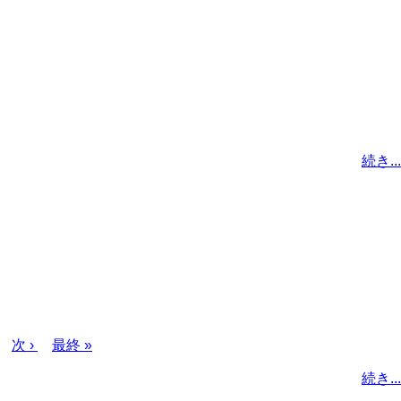
続き...
次
次 ›
最
最終 »
ペ
終
続き...
ー
ペ