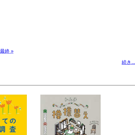
最
最終 »
終
続き...
ペ
ー
ジ