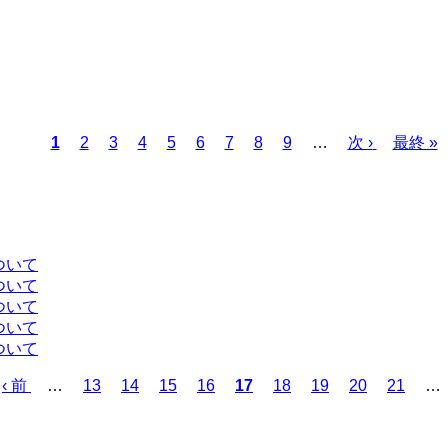
カ
1
ペ
2
ペ
3
ペ
4
ペ
5
ペ
6
ペ
7
ペ
8
ペ
9
…
次
次 ›
最
最終 »
レ
ー
ー
ー
ー
ー
ー
ー
ー
ペ
終
ン
ジ
ジ
ジ
ジ
ジ
ジ
ジ
ジ
ー
ペ
ト
ジ
ー
ペ
ジ
ー
ついて
ジ
ついて
ついて
ついて
ついて
前
‹ 前
…
ペ
13
ペ
14
ペ
15
ペ
16
カ
17
ペ
18
ペ
19
ペ
20
ペ
21
…
ペ
ー
ー
ー
ー
レ
ー
ー
ー
ー
ー
ジ
ジ
ジ
ジ
ン
ジ
ジ
ジ
ジ