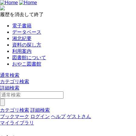
履歴を消去して終了
電子書籍
データベース
湘北紀要
資料の探し方
利用案内
図書館について
おやこ図書館
通常検索
カテゴリ検索
詳細検索
カテゴリ検索
詳細検索
ブックマーク
ログイン
ヘルプ
ゲストさん
マイライブラリ