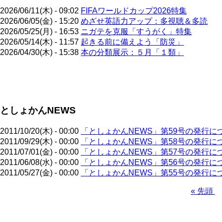
2026/06/11(木) - 09:02
FIFAワールドカップ2026特集
2026/06/05(金) - 15:20
めざせ英語力アップ：多視聴＆多読
2026/05/25(月) - 16:53
ニガテを克服「すうがく」特集
2026/05/14(木) - 11:57
起きる前に備えよう「防災」
2026/04/30(木) - 15:38
本の分類展示：５月「１類」
ペ
ー
ジ
としょかんNEWS
送
り
2011/10/20(木) - 00:00
「としょかんNEWS」第59号の発行に
2011/09/29(木) - 00:00
「としょかんNEWS」第58号の発行に
2011/07/01(金) - 00:00
「としょかんNEWS」第57号の発行に
2011/06/08(水) - 00:00
「としょかんNEWS」第56号の発行に
2011/05/27(金) - 00:00
「としょかんNEWS」第55号の発行に
先
« 先頭
頭
ペ
ペ
ー