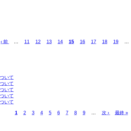
前
‹ 前
…
ペ
11
ペ
12
ペ
13
ペ
14
カ
15
ペ
16
ペ
17
ペ
18
ペ
19
…
ペ
ー
ー
ー
ー
レ
ー
ー
ー
ー
ー
ジ
ジ
ジ
ジ
ン
ジ
ジ
ジ
ジ
ジ
ト
ペ
ー
について
ジ
について
について
について
について
カ
1
ペ
2
ペ
3
ペ
4
ペ
5
ペ
6
ペ
7
ペ
8
ペ
9
…
次
次 ›
最
最終 »
レ
ー
ー
ー
ー
ー
ー
ー
ー
ペ
終
ン
ジ
ジ
ジ
ジ
ジ
ジ
ジ
ジ
ー
ペ