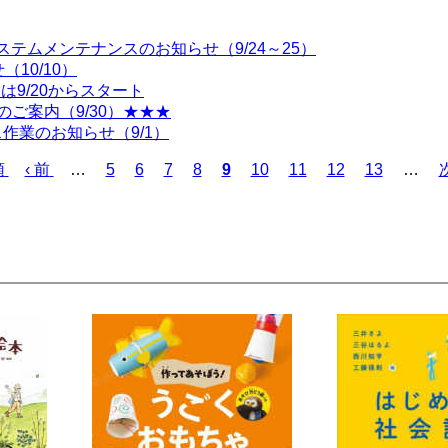
システムメンテナンスのお知らせ（9/24～25）
10/10）
は9/20からスタート
ご案内（9/30）★★★
作業のお知らせ（9/1）
頭
前
‹ 前
…
ペ
5
ペ
6
ペ
7
ペ
8
カ
9
ペ
10
ペ
11
ペ
12
ペ
13
…
次
ペ
ー
ー
ー
ー
レ
ー
ー
ー
ー
ー
ジ
ジ
ジ
ジ
ン
ジ
ジ
ジ
ジ
ジ
ト
ペ
ー
ジ