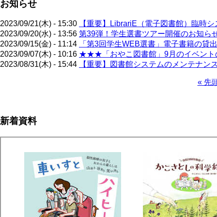
お知らせ
2023/09/21(木) - 15:30
【重要】LibrariE（電子図書館）臨時
2023/09/20(水) - 13:56
第39弾！学生選書ツアー開催のお知らせ（
2023/09/15(金) - 11:14
「第3回学生WEB選書」電子書籍の貸出
2023/09/07(木) - 10:16
★★★「おやこ図書館」9月のイベントの
2023/08/31(木) - 15:44
【重要】図書館システムのメンテナンス
先
« 先
頭
ペ
ペ
ー
ー
ジ
新着資料
ジ
送
り