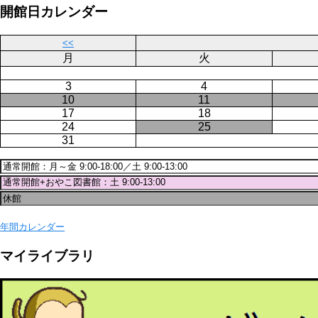
ジ
開館日カレンダー
送
り
<<
月
火
3
4
10
11
17
18
24
25
31
年間カレンダー
マイライブラリ