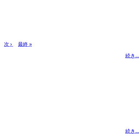
次
次 ›
最
最終 »
ペ
終
続き...
ー
ペ
ジ
ー
ジ
続き...