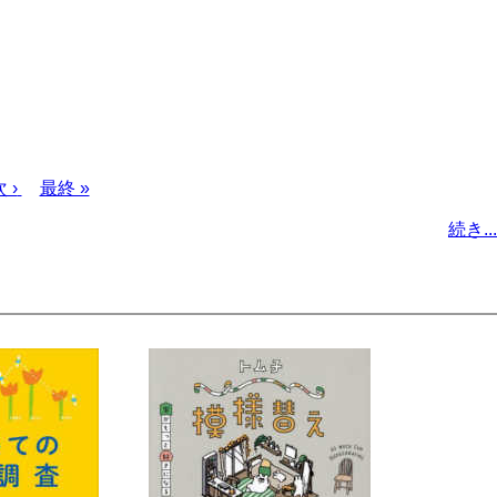
次
 ›
最
最終 »
ペ
終
続き...
ー
ペ
ジ
ー
ジ