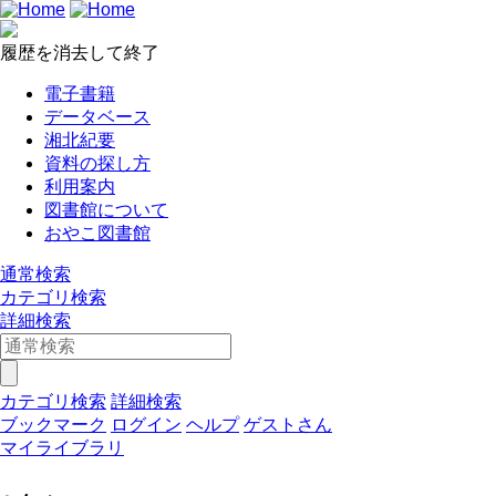
履歴を消去して終了
電子書籍
データベース
湘北紀要
資料の探し方
利用案内
図書館について
おやこ図書館
通常検索
カテゴリ検索
詳細検索
カテゴリ検索
詳細検索
ブックマーク
ログイン
ヘルプ
ゲストさん
マイライブラリ