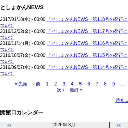
ジ
ジ
ー
ペ
送
としょかんNEWS
ジ
ー
り
ジ
2017/01/18(水) - 00:00
「としょかんNEWS」第118号の発行に
ついて
2016/12/02(金) - 00:00
「としょかんNEWS」第117号の発行に
ついて
2016/11/14(月) - 00:00
「としょかんNEWS」第116号の発行に
ついて
2016/10/07(金) - 00:00
「としょかんNEWS」第115号の発行に
ついて
2016/09/07(水) - 00:00
「としょかんNEWS」第114号の発行に
ついて
先
« 先頭
前
‹ 前
ペ
1
ペ
2
ペ
3
ペ
4
カ
5
ペ
6
ペ
7
ペ
8
ペ
9
…
頭
ペ
ー
ー
次
次 ›
ー
最
最終 »
ー
レ
ー
ー
ー
ー
ペ
ペ
ー
ジ
ジ
ペ
ジ
終
ジ
ン
ジ
ジ
ジ
ジ
ー
続き...
ー
ジ
ー
ペ
ト
ジ
ジ
ジ
ー
ペ
送
開館日カレンダー
ジ
ー
り
ジ
2026年 8月
<<
>>