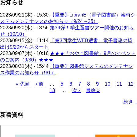
お知らせ
2023/09/21(木) - 15:30
【重要】LibrariE（電子図書館）臨時シ
ステムメンテナンスのお知らせ（9/24～25）
2023/09/20(水) - 13:56
第39弾！学生選書ツアー開催のお知ら
せ（10/10）
2023/09/15(金) - 11:14
「第3回学生WEB選書」電子書籍の貸
出は9/20からスタート
2023/09/07(木) - 10:16
★★★「おやこ図書館」9月のイベント
のご案内（9/30）★★★
2023/08/31(木) - 15:44
【重要】図書館システムのメンテナン
ス作業のお知らせ（9/1）
先
« 先頭
前
‹ 前
…
ペ
5
ペ
6
ペ
7
ペ
8
カ
9
ペ
10
ペ
11
ペ
12
頭
ペ
ペ
13
ー
…
ー
次
次 ›
ー
最
最終 »
ー
レ
ー
ー
ー
ペ
ペ
ー
ー
ジ
ジ
ペ
ジ
終
ジ
ン
ジ
ジ
ジ
ー
続き...
ー
ジ
ジ
ー
ペ
ト
ジ
ジ
ジ
ー
ペ
送
新着資料
ジ
ー
り
ジ