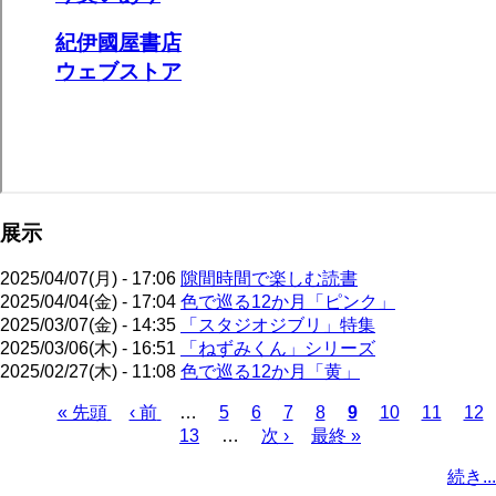
展示
2025/04/07(月) - 17:06
隙間時間で楽しむ読書
2025/04/04(金) - 17:04
色で巡る12か月「ピンク」
2025/03/07(金) - 14:35
「スタジオジブリ」特集
2025/03/06(木) - 16:51
「ねずみくん」シリーズ
2025/02/27(木) - 11:08
色で巡る12か月「黄」
先
« 先頭
前
‹ 前
…
ペ
5
ペ
6
ペ
7
ペ
8
カ
9
ペ
10
ペ
11
ペ
12
頭
ペ
ペ
13
ー
…
ー
次
次 ›
ー
最
最終 »
ー
レ
ー
ー
ー
ペ
ペ
ー
ー
ジ
ジ
ペ
ジ
終
ジ
ン
ジ
ジ
ジ
ー
続き...
ー
ジ
ジ
ー
ペ
ト
ジ