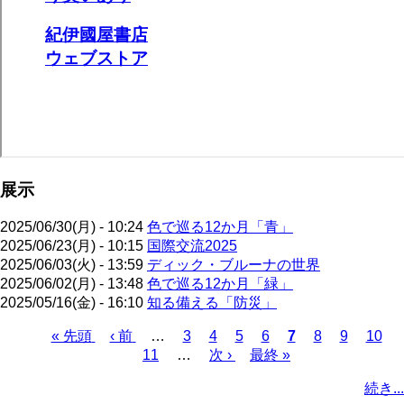
展示
2025/06/30(月) - 10:24
色で巡る12か月「青」
2025/06/23(月) - 10:15
国際交流2025
2025/06/03(火) - 13:59
ディック・ブルーナの世界
2025/06/02(月) - 13:48
色で巡る12か月「緑」
2025/05/16(金) - 16:10
知る備える「防災」
先
« 先頭
前
‹ 前
…
ペ
3
ペ
4
ペ
5
ペ
6
カ
7
ペ
8
ペ
9
ペ
10
頭
ペ
11
…
ー
ー
次
次 ›
ー
最
最終 »
ー
レ
ー
ー
ー
ペ
ペ
ー
ジ
ジ
ペ
ジ
終
ジ
ン
ジ
ジ
ジ
ー
続き...
ー
ジ
ー
ペ
ト
ジ