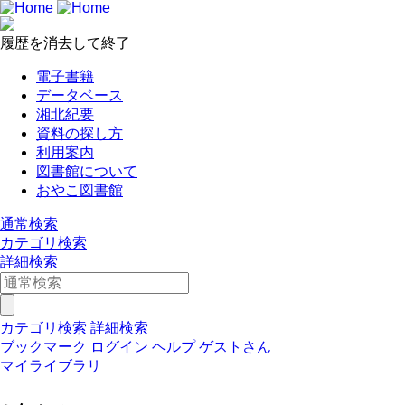
履歴を消去して終了
電子書籍
データベース
湘北紀要
資料の探し方
利用案内
図書館について
おやこ図書館
通常検索
カテゴリ検索
詳細検索
カテゴリ検索
詳細検索
ブックマーク
ログイン
ヘルプ
ゲストさん
マイライブラリ