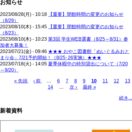
お知らせ
2023/08/28(月) - 10:18
【重要】閉館時間の変更のお知らせ
（8/29）
2023/08/10(木) - 15:45
【重要】閉館時間の変更のお知らせ
（8/23）
2023/08/10(木) - 10:23
第3回 学生WEB選書（8/25～8/31）参
加者大募集！
2023/07/21(金) - 09:46
★★★ おやこ図書館「ぬいぐるみおと
まり会」7/21予約開始！（8/25･26実施）★★★
2023/07/18(火) - 14:05
夏季休暇中の特別貸出について（7/20
～9/20）
先
« 先頭
前
‹ 前
…
ペ
6
ペ
7
ペ
8
ペ
9
カ
10
ペ
11
ペ
12
ペ
13
頭
ペ
ペ
14
ー
…
ー
次
次 ›
ー
ー
最
最終 »
レ
ー
ー
ー
ペ
ペ
ー
ー
ジ
ジ
ペ
ジ
ジ
終
ン
ジ
ジ
ジ
ー
続き...
ー
ジ
ジ
ー
ペ
ト
ジ
ジ
ジ
ー
ペ
送
新着資料
ジ
ー
り
ジ