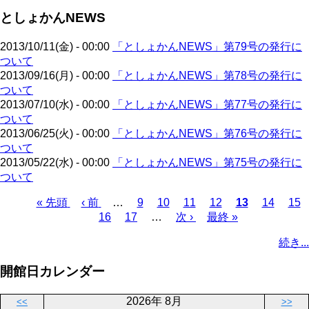
ジ
ジ
ー
ペ
送
としょかんNEWS
ジ
ー
り
ジ
2013/10/11(金) - 00:00
「としょかんNEWS」第79号の発行に
ついて
2013/09/16(月) - 00:00
「としょかんNEWS」第78号の発行に
ついて
2013/07/10(水) - 00:00
「としょかんNEWS」第77号の発行に
ついて
2013/06/25(火) - 00:00
「としょかんNEWS」第76号の発行に
ついて
2013/05/22(水) - 00:00
「としょかんNEWS」第75号の発行に
ついて
先
« 先頭
前
‹ 前
…
ペ
9
ペ
10
ペ
11
ペ
12
カ
13
ペ
14
ペ
15
頭
ペ
ペ
16
ペ
17
ー
…
ー
次
次 ›
ー
最
最終 »
ー
レ
ー
ー
ペ
ペ
ー
ー
ー
ジ
ジ
ペ
ジ
終
ジ
ン
ジ
ジ
ー
続き...
ー
ジ
ジ
ジ
ー
ペ
ト
ジ
ジ
ジ
ー
ペ
送
開館日カレンダー
ジ
ー
り
ジ
2026年 8月
<<
>>