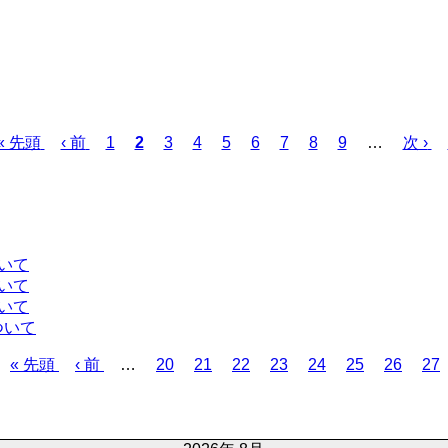
先
« 先頭
前
‹ 前
ペ
1
カ
2
ペ
3
ペ
4
ペ
5
ペ
6
ペ
7
ペ
8
ペ
9
…
次
次 ›
頭
ペ
ー
レ
ー
ー
ー
ー
ー
ー
ー
ペ
ペ
ー
ジ
ン
ジ
ジ
ジ
ジ
ジ
ジ
ジ
ー
ー
ジ
ト
ジ
ジ
ペ
ー
いて
ジ
いて
いて
ついて
先
« 先頭
前
‹ 前
…
ペ
20
ペ
21
ペ
22
ペ
23
ペ
24
ペ
25
ペ
26
ペ
27
頭
ペ
ー
ー
ー
ー
ー
ー
ー
ー
ペ
ー
ジ
ジ
ジ
ジ
ジ
ジ
ジ
ジ
ー
ジ