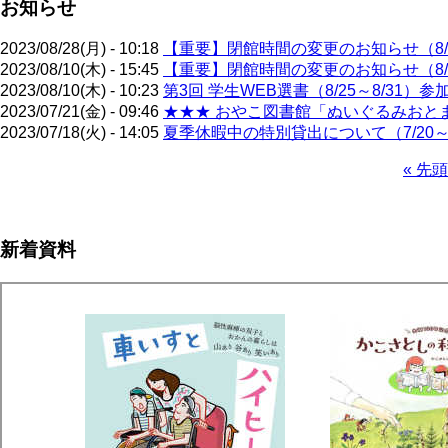
お知らせ
2023/08/28(月) - 10:18
【重要】閉館時間の変更のお知らせ（8/
2023/08/10(木) - 15:45
【重要】閉館時間の変更のお知らせ（8/
2023/08/10(木) - 10:23
第3回 学生WEB選書（8/25～8/31）
2023/07/21(金) - 09:46
★★★ おやこ図書館「ぬいぐるみおとまり
2023/07/18(火) - 14:05
夏季休暇中の特別貸出について（7/20～9
先
« 先頭
頭
ペ
ペ
ー
ー
ジ
新着資料
ジ
送
り