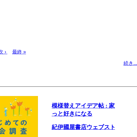
次
次 ›
最
最終 »
ペ
終
続き...
ー
ペ
ジ
ー
ジ