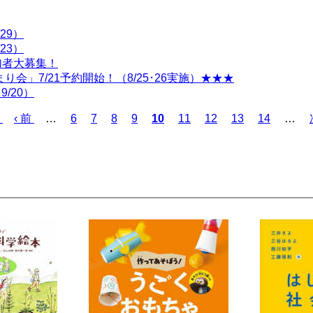
29）
23）
参加者大募集！
会」7/21予約開始！（8/25･26実施）★★★
/20）
前
‹ 前
…
ペ
6
ペ
7
ペ
8
ペ
9
カ
10
ペ
11
ペ
12
ペ
13
ペ
14
…
ペ
ー
ー
ー
ー
レ
ー
ー
ー
ー
ー
ジ
ジ
ジ
ジ
ン
ジ
ジ
ジ
ジ
ジ
ト
ペ
ー
ジ