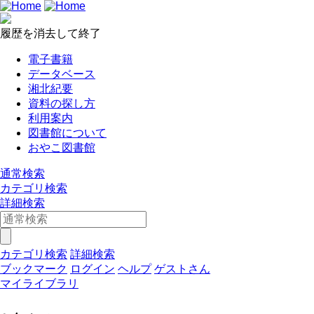
履歴を消去して終了
電子書籍
データベース
湘北紀要
資料の探し方
利用案内
図書館について
おやこ図書館
通常検索
カテゴリ検索
詳細検索
カテゴリ検索
詳細検索
ブックマーク
ログイン
ヘルプ
ゲストさん
マイライブラリ