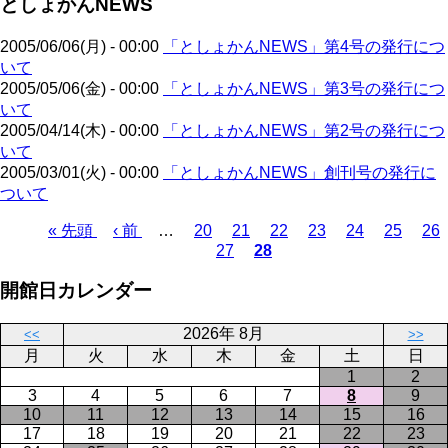
としょかんNEWS
ジ
ー
り
ジ
2005/06/06(月) - 00:00
「としょかんNEWS」第4号の発行につ
いて
2005/05/06(金) - 00:00
「としょかんNEWS」第3号の発行につ
いて
2005/04/14(木) - 00:00
「としょかんNEWS」第2号の発行につ
いて
2005/03/01(火) - 00:00
「としょかんNEWS」創刊号の発行に
ついて
先
« 先頭
前
‹ 前
…
ペ
20
ペ
21
ペ
22
ペ
23
ペ
24
ペ
25
ペ
26
27
28
頭
ペ
ー
ペ
ー
カ
ー
ー
ー
ー
ー
ペ
ペ
ー
ジ
ー
ジ
レ
ジ
ジ
ジ
ジ
ジ
ー
開館日カレンダー
ー
ジ
ジ
ン
ジ
ジ
ト
送
2026年 8月
ペ
り
<<
>>
月
火
水
木
金
土
日
ー
1
2
ジ
3
4
5
6
7
8
9
10
11
12
13
14
15
16
17
18
19
20
21
22
23