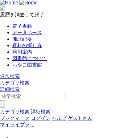
履歴を消去して終了
電子書籍
データベース
湘北紀要
資料の探し方
利用案内
図書館について
おやこ図書館
通常検索
カテゴリ検索
詳細検索
カテゴリ検索
詳細検索
ブックマーク
ログイン
ヘルプ
ゲストさん
マイライブラリ