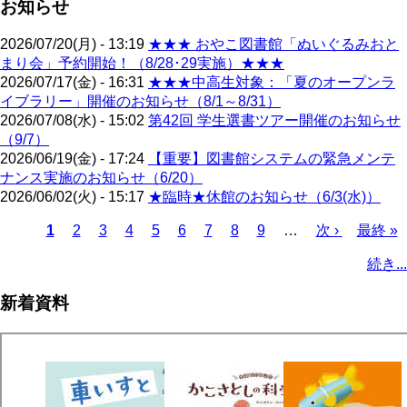
お知らせ
2026/07/20(月) - 13:19
★★★ おやこ図書館「ぬいぐるみおと
まり会」予約開始！（8/28･29実施）★★★
2026/07/17(金) - 16:31
★★★中高生対象：「夏のオープンラ
イブラリー」開催のお知らせ（8/1～8/31）
2026/07/08(水) - 15:02
第42回 学生選書ツアー開催のお知らせ
（9/7）
2026/06/19(金) - 17:24
【重要】図書館システムの緊急メンテ
ナンス実施のお知らせ（6/20）
2026/06/02(火) - 15:17
★臨時★休館のお知らせ（6/3(水)）
カ
1
ペ
2
ペ
3
ペ
4
ペ
5
ペ
6
ペ
7
ペ
8
ペ
9
…
次
次 ›
最
最終 »
レ
ー
ー
ー
ー
ー
ー
ー
ー
ペ
終
ペ
続き...
ン
ジ
ジ
ジ
ジ
ジ
ジ
ジ
ジ
ー
ペ
ー
ト
ジ
ー
ジ
新着資料
ペ
ジ
送
ー
り
ジ