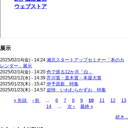
展示
2025/02/14(金) - 14:24
湘北スタートアップセミナー「本のカ
レンダー」展示
2025/02/14(金) - 14:20
色で巡る12か月「白」
2025/02/12(水) - 14:39
芥川賞・直木賞・本屋大賞
2025/01/23(木) - 15:47
伊予原新 特集
2025/01/23(木) - 14:57
追悼 いわむらかずお 特集
先
« 先頭
前
‹ 前
…
ペ
6
ペ
7
ペ
8
ペ
9
カ
10
ペ
11
ペ
12
ペ
13
頭
ペ
ペ
14
ー
…
ー
次
次 ›
ー
ー
最
最終 »
レ
ー
ー
ー
ペ
ペ
ー
ー
ジ
ジ
ペ
ジ
ジ
終
ン
ジ
ジ
ジ
ー
続き...
ー
ジ
ジ
ー
ペ
ト
ジ
ジ
ジ
ー
ペ
送