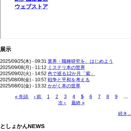
展示
2025/09/25(木) - 09:31
業界・職種研究を、はじめよう
2025/09/08(月) - 11:12
ミステリ本の世界
2025/09/02(火) - 14:52
色で巡る12か月「紫」
2025/08/08(金) - 10:57
戦争と平和を考える
2025/08/01(金) - 13:32
かがく本の世界
先
« 先頭
前
‹ 前
ペ
1
ペ
2
ペ
3
ペ
4
カ
5
ペ
6
ペ
7
ペ
8
ペ
9
…
頭
ペ
ー
ー
次
次 ›
ー
最
最終 »
ー
レ
ー
ー
ー
ー
ペ
ペ
ー
ジ
ジ
ペ
ジ
終
ジ
ン
ジ
ジ
ジ
ジ
ー
続き...
ー
ジ
ー
ペ
ト
ジ
ジ
ジ
ー
ペ
送
としょかんNEWS
ジ
ー
り