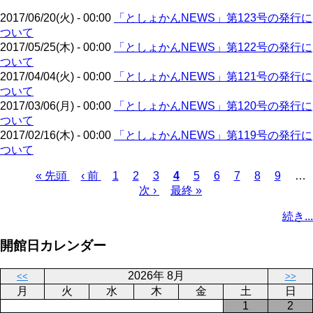
ジ
2017/06/20(火) - 00:00
「としょかんNEWS」第123号の発行に
ついて
2017/05/25(木) - 00:00
「としょかんNEWS」第122号の発行に
ついて
2017/04/04(火) - 00:00
「としょかんNEWS」第121号の発行に
ついて
2017/03/06(月) - 00:00
「としょかんNEWS」第120号の発行に
ついて
2017/02/16(木) - 00:00
「としょかんNEWS」第119号の発行に
ついて
先
« 先頭
前
‹ 前
ペ
1
ペ
2
ペ
3
カ
4
ペ
5
ペ
6
ペ
7
ペ
8
ペ
9
…
頭
ペ
ー
ー
次
次 ›
ー
最
最終 »
レ
ー
ー
ー
ー
ー
ペ
ペ
ー
ジ
ジ
ペ
ジ
終
ン
ジ
ジ
ジ
ジ
ジ
ー
続き...
ー
ジ
ー
ペ
ト
ジ
ジ
ジ
ー
ペ
送
開館日カレンダー
ジ
ー
り
ジ
2026年 8月
<<
>>
月
火
水
木
金
土
日
1
2