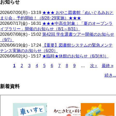
お知らせ
2026/07/20(月) - 13:19
★★★ おやこ図書館「ぬいぐるみおと
まり会」予約開始！（8/28･29実施）★★★
2026/07/17(金) - 16:31
★★★中高生対象：「夏のオープンラ
イブラリー」開催のお知らせ（8/1～8/31）
2026/07/08(水) - 15:02
第42回 学生選書ツアー開催のお知らせ
（9/7）
2026/06/19(金) - 17:24
【重要】図書館システムの緊急メンテ
ナンス実施のお知らせ（6/20）
2026/06/02(火) - 15:17
★臨時★休館のお知らせ（6/3(水)）
カ
1
ペ
2
ペ
3
ペ
4
ペ
5
ペ
6
ペ
7
ペ
8
ペ
9
…
次
次 ›
最
最終 »
レ
ー
ー
ー
ー
ー
ー
ー
ー
ペ
終
ペ
続き...
ン
ジ
ジ
ジ
ジ
ジ
ジ
ジ
ジ
ー
ペ
ー
ト
ジ
ー
ジ
新着資料
ペ
ジ
送
ー
り
ジ