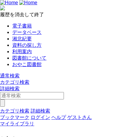
履歴を消去して終了
電子書籍
データベース
湘北紀要
資料の探し方
利用案内
図書館について
おやこ図書館
通常検索
カテゴリ検索
詳細検索
カテゴリ検索
詳細検索
ブックマーク
ログイン
ヘルプ
ゲストさん
マイライブラリ