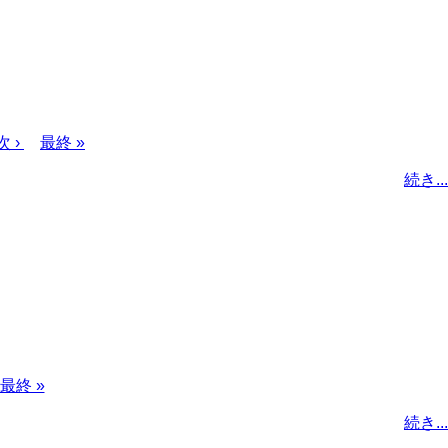
次
次 ›
最
最終 »
ペ
終
続き...
ー
ペ
ジ
ー
ジ
最
最終 »
終
続き...
ペ