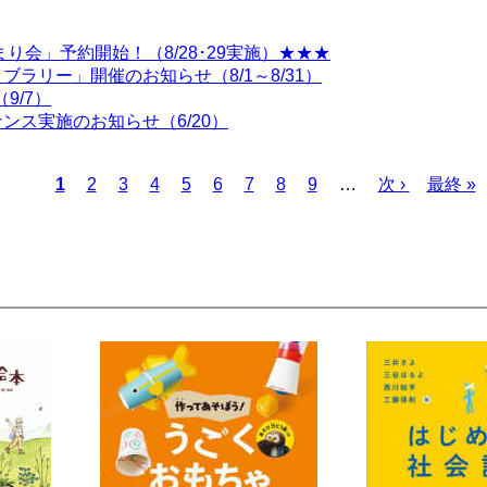
り会」予約開始！（8/28･29実施）★★★
ラリー」開催のお知らせ（8/1～8/31）
9/7）
ス実施のお知らせ（6/20）
カ
1
ペ
2
ペ
3
ペ
4
ペ
5
ペ
6
ペ
7
ペ
8
ペ
9
…
次
次 ›
最
最終 »
レ
ー
ー
ー
ー
ー
ー
ー
ー
ペ
終
ン
ジ
ジ
ジ
ジ
ジ
ジ
ジ
ジ
ー
ペ
ト
ジ
ー
ペ
ジ
ー
ジ