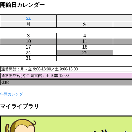
ジ
開館日カレンダー
送
り
<<
月
火
3
4
10
11
17
18
24
25
31
年間カレンダー
マイライブラリ