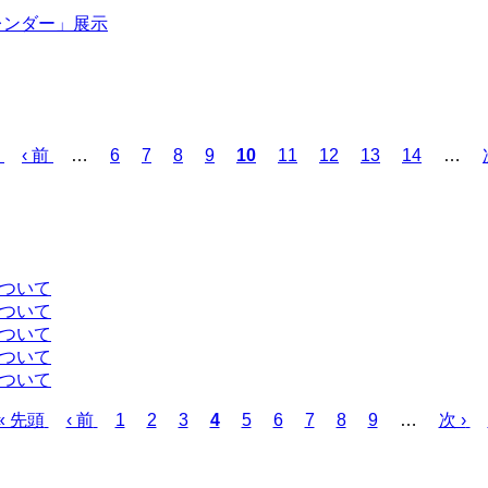
レンダー」展示
前
‹ 前
…
ペ
6
ペ
7
ペ
8
ペ
9
カ
10
ペ
11
ペ
12
ペ
13
ペ
14
…
ペ
ー
ー
ー
ー
レ
ー
ー
ー
ー
ー
ジ
ジ
ジ
ジ
ン
ジ
ジ
ジ
ジ
ジ
ト
ペ
ー
について
ジ
について
について
について
について
先
« 先頭
前
‹ 前
ペ
1
ペ
2
ペ
3
カ
4
ペ
5
ペ
6
ペ
7
ペ
8
ペ
9
…
次
次 ›
頭
ペ
ー
ー
ー
レ
ー
ー
ー
ー
ー
ペ
ペ
ー
ジ
ジ
ジ
ン
ジ
ジ
ジ
ジ
ジ
ー