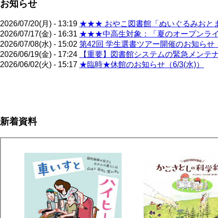
お知らせ
2026/07/20(月) - 13:19
★★★ おやこ図書館「ぬいぐるみおとま
2026/07/17(金) - 16:31
★★★中高生対象：「夏のオープンライブ
2026/07/08(水) - 15:02
第42回 学生選書ツアー開催のお知らせ（
2026/06/19(金) - 17:24
【重要】図書館システムの緊急メンテナン
2026/06/02(火) - 15:17
★臨時★休館のお知らせ（6/3(水)）
ペ
ー
ジ
新着資料
送
り