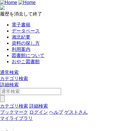
履歴を消去して終了
電子書籍
データベース
湘北紀要
資料の探し方
利用案内
図書館について
おやこ図書館
通常検索
カテゴリ検索
詳細検索
カテゴリ検索
詳細検索
ブックマーク
ログイン
ヘルプ
ゲストさん
マイライブラリ