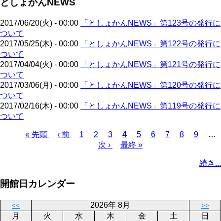
としょかんNEWS
ジ
ー
り
ジ
2017/06/20(火) - 00:00
「としょかんNEWS」第123号の発行に
ついて
2017/05/25(木) - 00:00
「としょかんNEWS」第122号の発行に
ついて
2017/04/04(火) - 00:00
「としょかんNEWS」第121号の発行に
ついて
2017/03/06(月) - 00:00
「としょかんNEWS」第120号の発行に
ついて
2017/02/16(木) - 00:00
「としょかんNEWS」第119号の発行に
ついて
先
« 先頭
前
‹ 前
ペ
1
ペ
2
ペ
3
カ
4
ペ
5
ペ
6
ペ
7
ペ
8
ペ
9
…
頭
ペ
ー
ー
次
次 ›
ー
最
最終 »
レ
ー
ー
ー
ー
ー
ペ
ペ
ー
ジ
ジ
ペ
ジ
終
ン
ジ
ジ
ジ
ジ
ジ
ー
続き...
ー
ジ
ー
ペ
ト
ジ
ジ
ジ
ー
ペ
送
開館日カレンダー
ジ
ー
り
ジ
2026年 8月
<<
>>
月
火
水
木
金
土
日