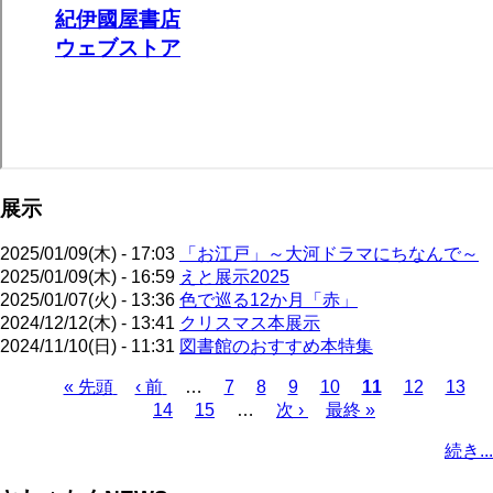
展示
2025/01/09(木) - 17:03
「お江戸」～大河ドラマにちなんで～
2025/01/09(木) - 16:59
えと展示2025
2025/01/07(火) - 13:36
色で巡る12か月「赤」
2024/12/12(木) - 13:41
クリスマス本展示
2024/11/10(日) - 11:31
図書館のおすすめ本特集
先
« 先頭
前
‹ 前
…
ペ
7
ペ
8
ペ
9
ペ
10
カ
11
ペ
12
ペ
13
頭
ペ
14
ペ
15
ー
…
ー
次
次 ›
ー
ー
最
最終 »
レ
ー
ー
ペ
ペ
ー
ー
ジ
ジ
ペ
ジ
ジ
終
ン
ジ
ジ
ー
続き...
ー
ジ
ジ
ー
ペ
ト
ジ
ジ
ジ
ー
ペ
送