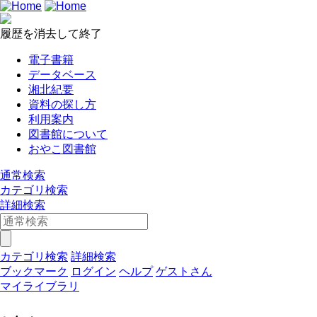
履歴を消去して終了
電子書籍
データベース
湘北紀要
資料の探し方
利用案内
図書館について
おやこ図書館
通常検索
カテゴリ検索
詳細検索
カテゴリ検索
詳細検索
ブックマーク
ログイン
ヘルプ
ゲストさん
マイライブラリ