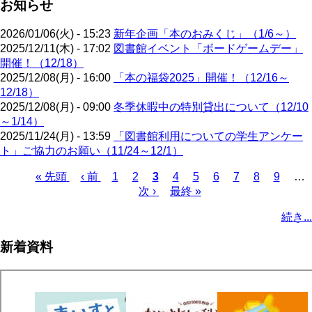
お知らせ
2026/01/06(火) - 15:23
新年企画「本のおみくじ」（1/6～）
2025/12/11(木) - 17:02
図書館イベント「ボードゲームデー」
開催！（12/18）
2025/12/08(月) - 16:00
「本の福袋2025」開催！（12/16～
12/18）
2025/12/08(月) - 09:00
冬季休暇中の特別貸出について（12/10
～1/14）
2025/11/24(月) - 13:59
「図書館利用についての学生アンケー
ト」ご協力のお願い（11/24～12/1）
先
« 先頭
前
‹ 前
ペ
1
ペ
2
カ
3
ペ
4
ペ
5
ペ
6
ペ
7
ペ
8
ペ
9
…
頭
ペ
ー
ー
次
次 ›
レ
最
最終 »
ー
ー
ー
ー
ー
ー
ペ
ペ
ー
ジ
ジ
ペ
ン
終
ジ
ジ
ジ
ジ
ジ
ジ
ー
続き...
ー
ジ
ー
ト
ペ
ジ
ジ
ジ
ペ
ー
送
新着資料
ー
ジ
り
ジ