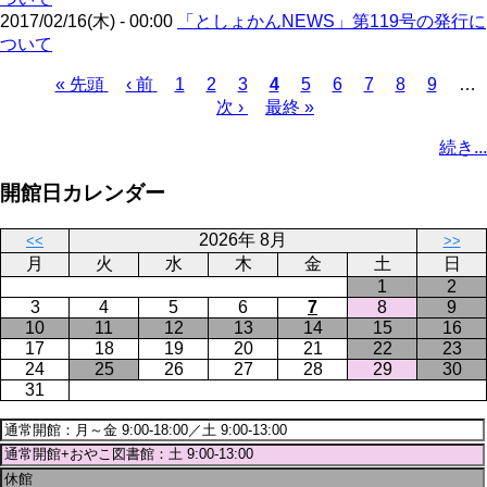
2017/02/16(木) - 00:00
「としょかんNEWS」第119号の発行に
ついて
先
« 先頭
前
‹ 前
ペ
1
ペ
2
ペ
3
カ
4
ペ
5
ペ
6
ペ
7
ペ
8
ペ
9
…
頭
ペ
ー
ー
次
次 ›
ー
最
最終 »
レ
ー
ー
ー
ー
ー
ペ
ペ
ー
ジ
ジ
ペ
ジ
終
ン
ジ
ジ
ジ
ジ
ジ
ー
続き...
ー
ジ
ー
ペ
ト
ジ
ジ
ジ
ー
ペ
送
開館日カレンダー
ジ
ー
り
ジ
2026年 8月
<<
>>
月
火
水
木
金
土
日
1
2
3
4
5
6
7
8
9
10
11
12
13
14
15
16
17
18
19
20
21
22
23
24
25
26
27
28
29
30
31