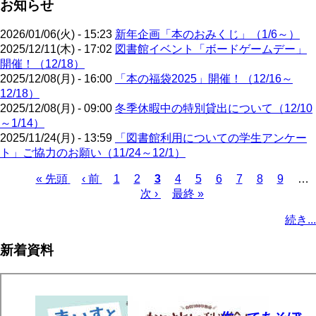
お知らせ
2026/01/06(火) - 15:23
新年企画「本のおみくじ」（1/6～）
2025/12/11(木) - 17:02
図書館イベント「ボードゲームデー」
開催！（12/18）
2025/12/08(月) - 16:00
「本の福袋2025」開催！（12/16～
12/18）
2025/12/08(月) - 09:00
冬季休暇中の特別貸出について（12/10
～1/14）
2025/11/24(月) - 13:59
「図書館利用についての学生アンケー
ト」ご協力のお願い（11/24～12/1）
先
« 先頭
前
‹ 前
ペ
1
ペ
2
カ
3
ペ
4
ペ
5
ペ
6
ペ
7
ペ
8
ペ
9
…
頭
ペ
ー
ー
次
次 ›
レ
最
最終 »
ー
ー
ー
ー
ー
ー
ペ
ペ
ー
ジ
ジ
ペ
ン
終
ジ
ジ
ジ
ジ
ジ
ジ
ー
続き...
ー
ジ
ー
ト
ペ
ジ
ジ
ジ
ペ
ー
送
新着資料
ー
ジ
り
ジ