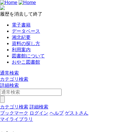
履歴を消去して終了
電子書籍
データベース
湘北紀要
資料の探し方
利用案内
図書館について
おやこ図書館
通常検索
カテゴリ検索
詳細検索
カテゴリ検索
詳細検索
ブックマーク
ログイン
ヘルプ
ゲストさん
マイライブラリ