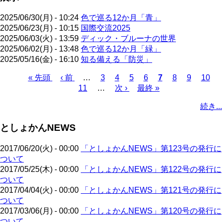
2025/06/30(月) - 10:24
色で巡る12か月「青」
2025/06/23(月) - 10:15
国際交流2025
2025/06/03(火) - 13:59
ディック・ブルーナの世界
2025/06/02(月) - 13:48
色で巡る12か月「緑」
2025/05/16(金) - 16:10
知る備える「防災」
先
« 先頭
前
‹ 前
…
ペ
3
ペ
4
ペ
5
ペ
6
カ
7
ペ
8
ペ
9
ペ
10
頭
ペ
11
…
ー
ー
次
次 ›
ー
最
最終 »
ー
レ
ー
ー
ー
ペ
ペ
ー
ジ
ジ
ペ
ジ
終
ジ
ン
ジ
ジ
ジ
ー
続き...
ー
ジ
ー
ペ
ト
ジ
ジ
ジ
ー
ペ
送
としょかんNEWS
ジ
ー
り
ジ
2017/06/20(火) - 00:00
「としょかんNEWS」第123号の発行に
ついて
2017/05/25(木) - 00:00
「としょかんNEWS」第122号の発行に
ついて
2017/04/04(火) - 00:00
「としょかんNEWS」第121号の発行に
ついて
2017/03/06(月) - 00:00
「としょかんNEWS」第120号の発行に
ついて