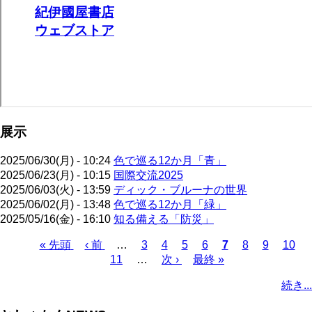
展示
2025/06/30(月) - 10:24
色で巡る12か月「青」
2025/06/23(月) - 10:15
国際交流2025
2025/06/03(火) - 13:59
ディック・ブルーナの世界
2025/06/02(月) - 13:48
色で巡る12か月「緑」
2025/05/16(金) - 16:10
知る備える「防災」
先
« 先頭
前
‹ 前
…
ペ
3
ペ
4
ペ
5
ペ
6
カ
7
ペ
8
ペ
9
ペ
10
頭
ペ
11
…
ー
ー
次
次 ›
ー
最
最終 »
ー
レ
ー
ー
ー
ペ
ペ
ー
ジ
ジ
ペ
ジ
終
ジ
ン
ジ
ジ
ジ
ー
続き...
ー
ジ
ー
ペ
ト
ジ
ジ
ジ
ー
ペ
送