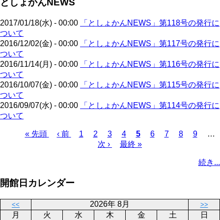
としょかんNEWS
ジ
ー
り
ジ
2017/01/18(水) - 00:00
「としょかんNEWS」第118号の発行に
ついて
2016/12/02(金) - 00:00
「としょかんNEWS」第117号の発行に
ついて
2016/11/14(月) - 00:00
「としょかんNEWS」第116号の発行に
ついて
2016/10/07(金) - 00:00
「としょかんNEWS」第115号の発行に
ついて
2016/09/07(水) - 00:00
「としょかんNEWS」第114号の発行に
ついて
先
« 先頭
前
‹ 前
ペ
1
ペ
2
ペ
3
ペ
4
カ
5
ペ
6
ペ
7
ペ
8
ペ
9
…
頭
ペ
ー
ー
次
次 ›
ー
最
最終 »
ー
レ
ー
ー
ー
ー
ペ
ペ
ー
ジ
ジ
ペ
ジ
終
ジ
ン
ジ
ジ
ジ
ジ
ー
続き...
ー
ジ
ー
ペ
ト
ジ
ジ
ジ
ー
ペ
送
開館日カレンダー
ジ
ー
り
ジ
2026年 8月
<<
>>
月
火
水
木
金
土
日