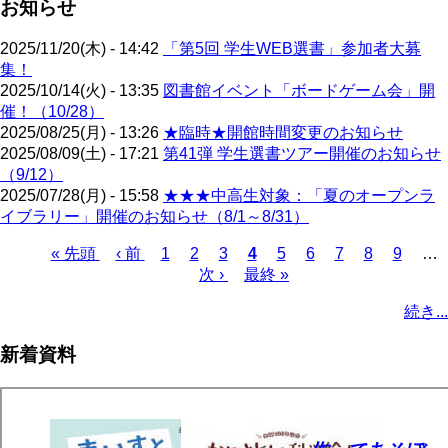
お知らせ
2025/11/20(木) - 14:42
「第5回 学生WEB選書」参加者大募
集！
2025/10/14(火) - 13:35
図書館イベント「ボードゲーム会」開
催！（10/28）
2025/08/25(月) - 13:26
★臨時★開館時間変更のお知らせ
2025/08/09(土) - 17:21
第41弾 学生選書ツアー開催のお知らせ
（9/12）
2025/07/28(月) - 15:58
★★★中高生対象：「夏のオープンラ
イブラリー」開催のお知らせ（8/1～8/31）
先
« 先頭
前
‹ 前
ペ
1
ペ
2
ペ
3
カ
4
ペ
5
ペ
6
ペ
7
ペ
8
ペ
9
…
頭
ペ
ー
ー
次
次 ›
ー
最
最終 »
レ
ー
ー
ー
ー
ー
ペ
ペ
ー
ジ
ジ
ペ
ジ
終
ン
ジ
ジ
ジ
ジ
ジ
ー
続き...
ー
ジ
ー
ペ
ト
ジ
ジ
ジ
ー
ペ
送
新着資料
ジ
ー
り
ジ