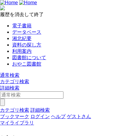
履歴を消去して終了
電子書籍
データベース
湘北紀要
資料の探し方
利用案内
図書館について
おやこ図書館
通常検索
カテゴリ検索
詳細検索
カテゴリ検索
詳細検索
ブックマーク
ログイン
ヘルプ
ゲストさん
マイライブラリ