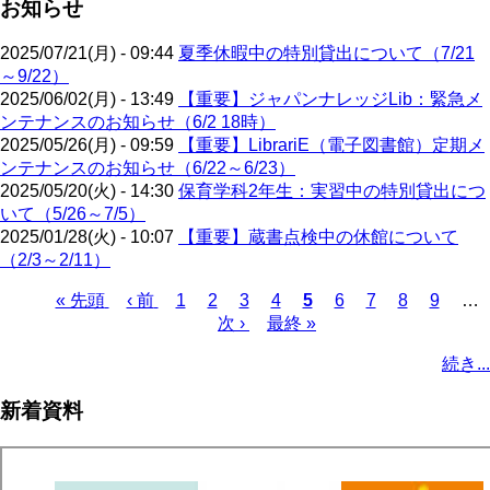
お知らせ
2025/07/21(月) - 09:44
夏季休暇中の特別貸出について（7/21
～9/22）
2025/06/02(月) - 13:49
【重要】ジャパンナレッジLib：緊急メ
ンテナンスのお知らせ（6/2 18時）
2025/05/26(月) - 09:59
【重要】LibrariE（電子図書館）定期メ
ンテナンスのお知らせ（6/22～6/23）
2025/05/20(火) - 14:30
保育学科2年生：実習中の特別貸出につ
いて（5/26～7/5）
2025/01/28(火) - 10:07
【重要】蔵書点検中の休館について
（2/3～2/11）
先
« 先頭
前
‹ 前
ペ
1
ペ
2
ペ
3
ペ
4
カ
5
ペ
6
ペ
7
ペ
8
ペ
9
…
頭
ペ
ー
ー
次
次 ›
ー
最
最終 »
ー
レ
ー
ー
ー
ー
ペ
ペ
ー
ジ
ジ
ペ
ジ
終
ジ
ン
ジ
ジ
ジ
ジ
ー
続き...
ー
ジ
ー
ペ
ト
ジ
ジ
ジ
ー
ペ
送
新着資料
ジ
ー
り
ジ