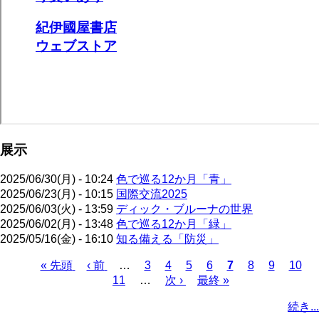
展示
2025/06/30(月) - 10:24
色で巡る12か月「青」
2025/06/23(月) - 10:15
国際交流2025
2025/06/03(火) - 13:59
ディック・ブルーナの世界
2025/06/02(月) - 13:48
色で巡る12か月「緑」
2025/05/16(金) - 16:10
知る備える「防災」
先
« 先頭
前
‹ 前
…
ペ
3
ペ
4
ペ
5
ペ
6
カ
7
ペ
8
ペ
9
ペ
10
頭
ペ
11
…
ー
ー
次
次 ›
ー
最
最終 »
ー
レ
ー
ー
ー
ペ
ペ
ー
ジ
ジ
ペ
ジ
終
ジ
ン
ジ
ジ
ジ
ー
続き...
ー
ジ
ー
ペ
ト
ジ