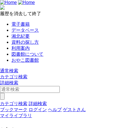
履歴を消去して終了
電子書籍
データベース
湘北紀要
資料の探し方
利用案内
図書館について
おやこ図書館
通常検索
カテゴリ検索
詳細検索
カテゴリ検索
詳細検索
ブックマーク
ログイン
ヘルプ
ゲストさん
マイライブラリ