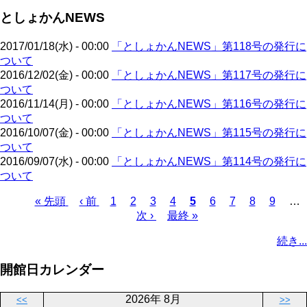
ジ
ジ
ー
ペ
送
としょかんNEWS
ジ
ー
り
ジ
2017/01/18(水) - 00:00
「としょかんNEWS」第118号の発行に
ついて
2016/12/02(金) - 00:00
「としょかんNEWS」第117号の発行に
ついて
2016/11/14(月) - 00:00
「としょかんNEWS」第116号の発行に
ついて
2016/10/07(金) - 00:00
「としょかんNEWS」第115号の発行に
ついて
2016/09/07(水) - 00:00
「としょかんNEWS」第114号の発行に
ついて
先
« 先頭
前
‹ 前
ペ
1
ペ
2
ペ
3
ペ
4
カ
5
ペ
6
ペ
7
ペ
8
ペ
9
…
頭
ペ
ー
ー
次
次 ›
ー
最
最終 »
ー
レ
ー
ー
ー
ー
ペ
ペ
ー
ジ
ジ
ペ
ジ
終
ジ
ン
ジ
ジ
ジ
ジ
ー
続き...
ー
ジ
ー
ペ
ト
ジ
ジ
ジ
ー
ペ
送
開館日カレンダー
ジ
ー
り
ジ
2026年 8月
<<
>>