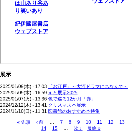
展示
2025/01/09(木) - 17:03
「お江戸」～大河ドラマにちなんで～
2025/01/09(木) - 16:59
えと展示2025
2025/01/07(火) - 13:36
色で巡る12か月「赤」
2024/12/12(木) - 13:41
クリスマス本展示
2024/11/10(日) - 11:31
図書館のおすすめ本特集
先
« 先頭
前
‹ 前
…
ペ
7
ペ
8
ペ
9
ペ
10
カ
11
ペ
12
ペ
13
頭
ペ
14
ペ
15
ー
…
ー
次
次 ›
ー
ー
最
最終 »
レ
ー
ー
ペ