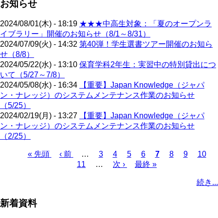
お知らせ
2024/08/01(木) - 18:19
★★★中高生対象：「夏のオープンラ
イブラリー」開催のお知らせ（8/1～8/31）
2024/07/09(火) - 14:32
第40弾！学生選書ツアー開催のお知ら
せ（8/8）
2024/05/22(水) - 13:10
保育学科2年生：実習中の特別貸出につ
いて（5/27～7/8）
2024/05/08(水) - 16:34
【重要】Japan Knowledge（ジャパ
ン・ナレッジ）のシステムメンテナンス作業のお知らせ
（5/25）
2024/02/19(月) - 13:27
【重要】Japan Knowledge（ジャパ
ン・ナレッジ）のシステムメンテナンス作業のお知らせ
（2/25）
先
« 先頭
前
‹ 前
…
ペ
3
ペ
4
ペ
5
ペ
6
カ
7
ペ
8
ペ
9
ペ
10
頭
ペ
11
…
ー
ー
次
次 ›
ー
最
最終 »
ー
レ
ー
ー
ー
ペ
ペ
ー
ジ
ジ
ペ
ジ
終
ジ
ン
ジ
ジ
ジ
ー
続き...
ー
ジ
ー
ペ
ト
ジ
ジ
ジ
ー
ペ
送
新着資料
ジ
ー
り
ジ