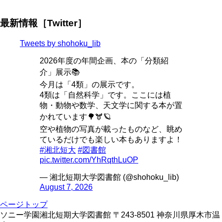
最新情報［Twitter］
Tweets by shohoku_lib
2026年度の年間企画、本の「分類紹
介」展示📚
今月は「4類」の展示です。
4類は「自然科学」です。ここには植
物・動物や数学、天文学に関する本が置
かれています🌳🫎🪐
空や植物の写真が載ったものなど、眺め
ているだけでも楽しい本もありますよ！
#湘北短大
#図書館
pic.twitter.com/YhRqthLuOP
— 湘北短期大学図書館 (@shohoku_lib)
August 7, 2026
ページトップ
ソニー学園湘北短期大学図書館 〒243-8501 神奈川県厚木市温