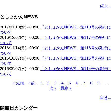
ペ
ー
ー
ジ
ジ
ペ
ジ
ジ
終
ン
ジ
ジ
ー
続き...
ー
ジ
ジ
ー
ペ
ト
ジ
ジ
ジ
ー
ペ
送
としょかんNEWS
ジ
ー
り
ジ
2017/01/18(水) - 00:00
「としょかんNEWS」第118号の発行に
ついて
2016/12/02(金) - 00:00
「としょかんNEWS」第117号の発行に
ついて
2016/11/14(月) - 00:00
「としょかんNEWS」第116号の発行に
ついて
2016/10/07(金) - 00:00
「としょかんNEWS」第115号の発行に
ついて
2016/09/07(水) - 00:00
「としょかんNEWS」第114号の発行に
ついて
先
« 先頭
前
‹ 前
ペ
1
ペ
2
ペ
3
ペ
4
カ
5
ペ
6
ペ
7
ペ
8
ペ
9
…
頭
ペ
ー
ー
次
次 ›
ー
最
最終 »
ー
レ
ー
ー
ー
ー
ペ
ペ
ー
ジ
ジ
ペ
ジ
終
ジ
ン
ジ
ジ
ジ
ジ
ー
続き...
ー
ジ
ー
ペ
ト
ジ
ジ
ジ
ー
ペ
送
開館日カレンダー
ジ
ー
り