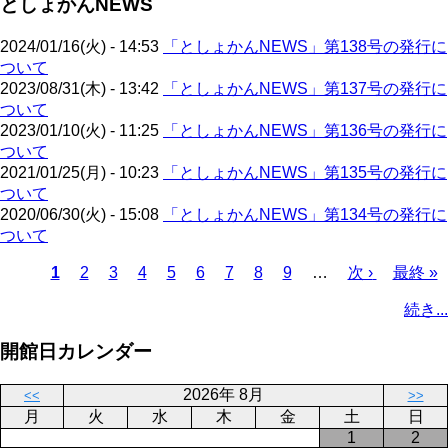
としょかんNEWS
ジ
ー
り
ジ
2024/01/16(火) - 14:53
「としょかんNEWS」第138号の発行に
ついて
2023/08/31(木) - 13:42
「としょかんNEWS」第137号の発行に
ついて
2023/01/10(火) - 11:25
「としょかんNEWS」第136号の発行に
ついて
2021/01/25(月) - 10:23
「としょかんNEWS」第135号の発行に
ついて
2020/06/30(火) - 15:08
「としょかんNEWS」第134号の発行に
ついて
カ
1
ペ
2
ペ
3
ペ
4
ペ
5
ペ
6
ペ
7
ペ
8
ペ
9
…
次
次 ›
最
最終 »
レ
ー
ー
ー
ー
ー
ー
ー
ー
ペ
終
ペ
続き...
ン
ジ
ジ
ジ
ジ
ジ
ジ
ジ
ジ
ー
ペ
ー
ト
ジ
ー
ジ
開館日カレンダー
ペ
ジ
送
ー
り
2026年 8月
<<
>>
ジ
月
火
水
木
金
土
日
1
2