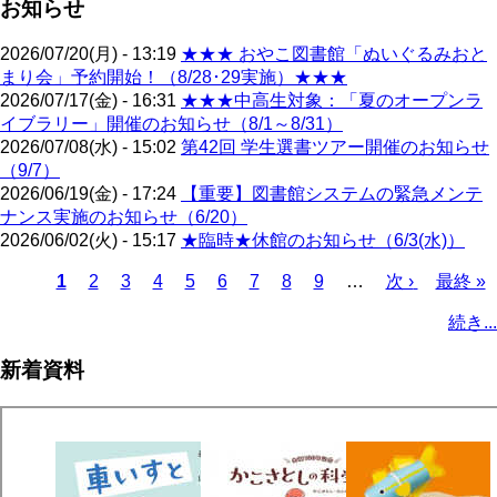
お知らせ
2026/07/20(月) - 13:19
★★★ おやこ図書館「ぬいぐるみおと
まり会」予約開始！（8/28･29実施）★★★
2026/07/17(金) - 16:31
★★★中高生対象：「夏のオープンラ
イブラリー」開催のお知らせ（8/1～8/31）
2026/07/08(水) - 15:02
第42回 学生選書ツアー開催のお知らせ
（9/7）
2026/06/19(金) - 17:24
【重要】図書館システムの緊急メンテ
ナンス実施のお知らせ（6/20）
2026/06/02(火) - 15:17
★臨時★休館のお知らせ（6/3(水)）
カ
1
ペ
2
ペ
3
ペ
4
ペ
5
ペ
6
ペ
7
ペ
8
ペ
9
…
次
次 ›
最
最終 »
レ
ー
ー
ー
ー
ー
ー
ー
ー
ペ
終
ペ
続き...
ン
ジ
ジ
ジ
ジ
ジ
ジ
ジ
ジ
ー
ペ
ー
ト
ジ
ー
ジ
新着資料
ペ
ジ
送
ー
り
ジ