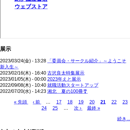
展示
2023/03/24(金) - 13:28
「委員会・サークル紹介」～ようこそ
新入生～
2023/02/16(木) - 16:40
古沢良太特集展示
2023/01/05(木) - 00:00
2023年えと展示
2022/09/08(木) - 10:40
就職活動スタートアップ
2022/07/20(水) - 14:23
湘北 夏の100冊🎐
先
« 先頭
前
‹ 前
…
ペ
17
ペ
18
ペ
19
ペ
20
カ
21
ペ
22
ペ
23
頭
ペ
ペ
24
ペ
25
ー
…
ー
次
次 ›
ー
最
最終 »
ー
レ
ー
ー
ペ
ペ
ー
ー
ー
ジ
ジ
ペ
ジ
終
ジ
ン
ジ
ジ
ー
続き...
ー
ジ
ジ
ジ
ー
ペ
ト
ジ
ジ
ジ
ー
ペ
送