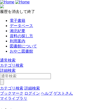
履歴を消去して終了
電子書籍
データベース
湘北紀要
資料の探し方
利用案内
図書館について
おやこ図書館
通常検索
カテゴリ検索
詳細検索
カテゴリ検索
詳細検索
ブックマーク
ログイン
ヘルプ
ゲストさん
マイライブラリ