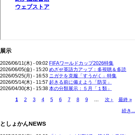
展示
2026/06/11(木) - 09:02
FIFAワールドカップ2026特集
2026/06/05(金) - 15:20
めざせ英語力アップ：多視聴＆多読
2026/05/25(月) - 16:53
ニガテを克服「すうがく」特集
2026/05/14(木) - 11:57
起きる前に備えよう「防災」
2026/04/30(木) - 15:38
本の分類展示：５月「１類」
カ
1
ペ
2
ペ
3
ペ
4
ペ
5
ペ
6
ペ
7
ペ
8
ペ
9
…
次
次 ›
最
最終 »
レ
ー
ー
ー
ー
ー
ー
ー
ー
ペ
終
ペ
続き...
ン
ジ
ジ
ジ
ジ
ジ
ジ
ジ
ジ
ー
ペ
ー
ト
ジ
ー
ジ
としょかんNEWS
ペ
ジ
送
ー
り