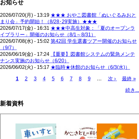
お知らせ
2026/07/20(月) - 13:19
★★★ おやこ図書館「ぬいぐるみおと
まり会」予約開始！（8/28･29実施）★★★
2026/07/17(金) - 16:31
★★★中高生対象：「夏のオープンラ
イブラリー」開催のお知らせ（8/1～8/31）
2026/07/08(水) - 15:02
第42回 学生選書ツアー開催のお知らせ
（9/7）
2026/06/19(金) - 17:24
【重要】図書館システムの緊急メンテ
ナンス実施のお知らせ（6/20）
2026/06/02(火) - 15:17
★臨時★休館のお知らせ（6/3(水)）
カ
1
ペ
2
ペ
3
ペ
4
ペ
5
ペ
6
ペ
7
ペ
8
ペ
9
…
次
次 ›
最
最終 »
レ
ー
ー
ー
ー
ー
ー
ー
ー
ペ
終
ペ
続き...
ン
ジ
ジ
ジ
ジ
ジ
ジ
ジ
ジ
ー
ペ
ー
ト
ジ
ー
ジ
新着資料
ペ
ジ
送
ー
り
ジ