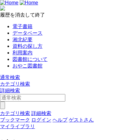
履歴を消去して終了
電子書籍
データベース
湘北紀要
資料の探し方
利用案内
図書館について
おやこ図書館
通常検索
カテゴリ検索
詳細検索
カテゴリ検索
詳細検索
ブックマーク
ログイン
ヘルプ
ゲストさん
マイライブラリ