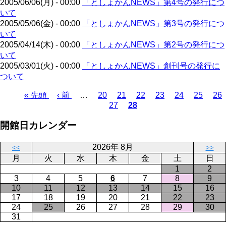
2005/06/06(月) - 00:00
「としょかんNEWS」第4号の発行につ
ジ
いて
2005/05/06(金) - 00:00
「としょかんNEWS」第3号の発行につ
いて
2005/04/14(木) - 00:00
「としょかんNEWS」第2号の発行につ
いて
2005/03/01(火) - 00:00
「としょかんNEWS」創刊号の発行に
ついて
先
« 先頭
前
‹ 前
…
ペ
20
ペ
21
ペ
22
ペ
23
ペ
24
ペ
25
ペ
26
27
28
頭
ペ
ー
ペ
ー
カ
ー
ー
ー
ー
ー
ペ
ペ
ー
ジ
ー
ジ
レ
ジ
ジ
ジ
ジ
ジ
ー
開館日カレンダー
ー
ジ
ジ
ン
ジ
ジ
ト
送
2026年 8月
ペ
り
<<
>>
月
火
水
木
金
土
日
ー
1
2
ジ
3
4
5
6
7
8
9
10
11
12
13
14
15
16
17
18
19
20
21
22
23
24
25
26
27
28
29
30
31