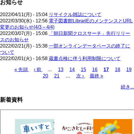
お知らせ
2022/04/11(月) - 15:04
リサイクル雑誌について
2022/03/30(水) - 12:56
電子図書館LibrariEのメンテンスとURL
変更のお知らせ(4/3～4/4)
2022/03/07(月) - 15:06
「朝日新聞クロスサーチ」先行リリー
スのお知らせ
2022/02/21(月) - 15:38
一部オンラインデータベースの終了に
ついて
2022/02/01(火) - 16:58
蔵書点検に伴う利用制限について
先
« 先頭
前
‹ 前
…
ペ
13
ペ
14
ペ
15
ペ
16
カ
17
ペ
18
ペ
19
頭
ペ
ペ
20
ペ
21
ー
…
ー
次
次 ›
ー
最
最終 »
ー
レ
ー
ー
ペ
ペ
ー
ー
ー
ジ
ジ
ペ
ジ
終
ジ
ン
ジ
ジ
ー
続き...
ー
ジ
ジ
ジ
ー
ペ
ト
ジ
ジ
ジ
ー
ペ
送
新着資料
ジ
ー
り
ジ