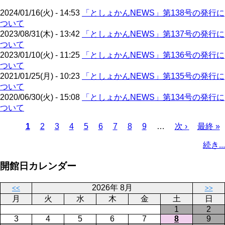
ジ
2024/01/16(火) - 14:53
「としょかんNEWS」第138号の発行に
ついて
2023/08/31(木) - 13:42
「としょかんNEWS」第137号の発行に
ついて
2023/01/10(火) - 11:25
「としょかんNEWS」第136号の発行に
ついて
2021/01/25(月) - 10:23
「としょかんNEWS」第135号の発行に
ついて
2020/06/30(火) - 15:08
「としょかんNEWS」第134号の発行に
ついて
カ
1
ペ
2
ペ
3
ペ
4
ペ
5
ペ
6
ペ
7
ペ
8
ペ
9
…
次
次 ›
最
最終 »
レ
ー
ー
ー
ー
ー
ー
ー
ー
ペ
終
ペ
続き...
ン
ジ
ジ
ジ
ジ
ジ
ジ
ジ
ジ
ー
ペ
ー
ト
ジ
ー
ジ
開館日カレンダー
ペ
ジ
送
ー
り
2026年 8月
<<
>>
ジ
月
火
水
木
金
土
日
1
2
3
4
5
6
7
8
9