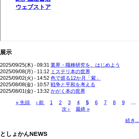
展示
2025/09/25(木) - 09:31
業界・職種研究を、はじめよう
2025/09/08(月) - 11:12
ミステリ本の世界
2025/09/02(火) - 14:52
色で巡る12か月「紫」
2025/08/08(金) - 10:57
戦争と平和を考える
2025/08/01(金) - 13:32
かがく本の世界
先
« 先頭
前
‹ 前
ペ
1
ペ
2
ペ
3
ペ
4
カ
5
ペ
6
ペ
7
ペ
8
ペ
9
…
頭
ペ
ー
ー
次
次 ›
ー
最
最終 »
ー
レ
ー
ー
ー
ー
ペ
ペ
ー
ジ
ジ
ペ
ジ
終
ジ
ン
ジ
ジ
ジ
ジ
ー
続き...
ー
ジ
ー
ペ
ト
ジ
ジ
ジ
ー
ペ
送
としょかんNEWS
ジ
ー
り