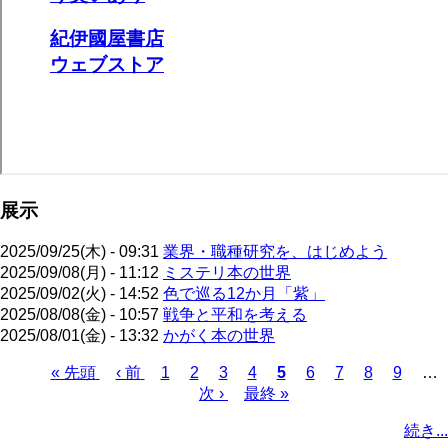
展示
2025/09/25(木) - 09:31
業界・職種研究を、はじめよう
2025/09/08(月) - 11:12
ミステリ本の世界
2025/09/02(火) - 14:52
色で巡る12か月「紫」
2025/08/08(金) - 10:57
戦争と平和を考える
2025/08/01(金) - 13:32
かがく本の世界
先
« 先頭
前
‹ 前
ペ
1
ペ
2
ペ
3
ペ
4
カ
5
ペ
6
ペ
7
ペ
8
ペ
9
…
頭
ペ
ー
ー
次
次 ›
ー
最
最終 »
ー
レ
ー
ー
ー
ー
ペ
ペ
ー
ジ
ジ
ペ
ジ
終
ジ
ン
ジ
ジ
ジ
ジ
ー
続き...
ー
ジ
ー
ペ
ト
ジ