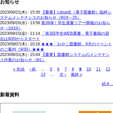
お知らせ
2023/09/21(木) - 15:30
【重要】LibrariE（電子図書館）臨時シ
ステムメンテナンスのお知らせ（9/24～25）
2023/09/20(水) - 13:56
第39弾！学生選書ツアー開催のお知ら
せ（10/10）
2023/09/15(金) - 11:14
「第3回学生WEB選書」電子書籍の貸
出は9/20からスタート
2023/09/07(木) - 10:16
★★★「おやこ図書館」9月のイベント
のご案内（9/30）★★★
2023/08/31(木) - 15:44
【重要】図書館システムのメンテナン
ス作業のお知らせ（9/1）
先
« 先頭
前
‹ 前
…
ペ
5
ペ
6
ペ
7
ペ
8
カ
9
ペ
10
ペ
11
ペ
12
頭
ペ
ペ
13
ー
…
ー
次
次 ›
ー
最
最終 »
ー
レ
ー
ー
ー
ペ
ペ
ー
ー
ジ
ジ
ペ
ジ
終
ジ
ン
ジ
ジ
ジ
ー
続き...
ー
ジ
ジ
ー
ペ
ト
ジ
ジ
ジ
ー
ペ
送
新着資料
ジ
ー
り
ジ