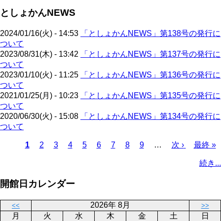
ジ
ジ
ー
ペ
送
としょかんNEWS
ジ
ー
り
ジ
2024/01/16(火) - 14:53
「としょかんNEWS」第138号の発行に
ついて
2023/08/31(木) - 13:42
「としょかんNEWS」第137号の発行に
ついて
2023/01/10(火) - 11:25
「としょかんNEWS」第136号の発行に
ついて
2021/01/25(月) - 10:23
「としょかんNEWS」第135号の発行に
ついて
2020/06/30(火) - 15:08
「としょかんNEWS」第134号の発行に
ついて
カ
1
ペ
2
ペ
3
ペ
4
ペ
5
ペ
6
ペ
7
ペ
8
ペ
9
…
次
次 ›
最
最終 »
レ
ー
ー
ー
ー
ー
ー
ー
ー
ペ
終
ペ
続き...
ン
ジ
ジ
ジ
ジ
ジ
ジ
ジ
ジ
ー
ペ
ー
ト
ジ
ー
ジ
開館日カレンダー
ペ
ジ
送
ー
り
2026年 8月
<<
>>
ジ
月
火
水
木
金
土
日