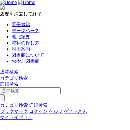
履歴を消去して終了
電子書籍
データベース
湘北紀要
資料の探し方
利用案内
図書館について
おやこ図書館
通常検索
カテゴリ検索
詳細検索
カテゴリ検索
詳細検索
ブックマーク
ログイン
ヘルプ
ゲストさん
マイライブラリ