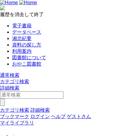
履歴を消去して終了
電子書籍
データベース
湘北紀要
資料の探し方
利用案内
図書館について
おやこ図書館
通常検索
カテゴリ検索
詳細検索
カテゴリ検索
詳細検索
ブックマーク
ログイン
ヘルプ
ゲストさん
マイライブラリ