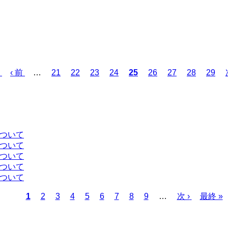
前
‹ 前
…
ペ
21
ペ
22
ペ
23
ペ
24
カ
25
ペ
26
ペ
27
ペ
28
ペ
29
ペ
ー
ー
ー
ー
レ
ー
ー
ー
ー
ー
ジ
ジ
ジ
ジ
ン
ジ
ジ
ジ
ジ
ジ
ト
ペ
ー
について
ジ
について
について
について
について
カ
1
ペ
2
ペ
3
ペ
4
ペ
5
ペ
6
ペ
7
ペ
8
ペ
9
…
次
次 ›
最
最終 »
レ
ー
ー
ー
ー
ー
ー
ー
ー
ペ
終
ン
ジ
ジ
ジ
ジ
ジ
ジ
ジ
ジ
ー
ペ