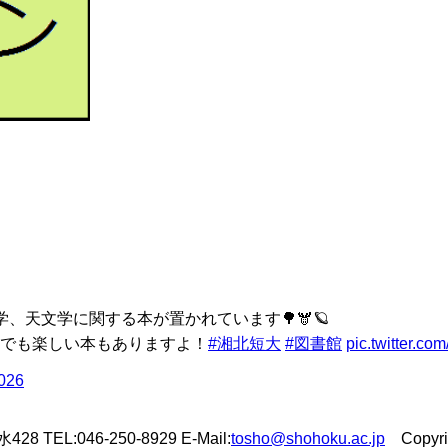
、天文学に関する本が置かれています🌳🫎🪐
でも楽しい本もありますよ！
#湘北短大
#図書館
pic.twitter.c
2026
L:046-250-8929 E-Mail:
tosho@shohoku.ac.jp
Copyrigh