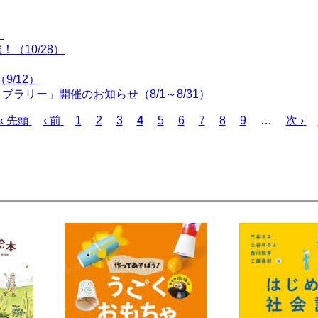
！
（10/28）
9/12）
ラリー」開催のお知らせ（8/1～8/31）
先
« 先頭
前
‹ 前
ペ
1
ペ
2
ペ
3
カ
4
ペ
5
ペ
6
ペ
7
ペ
8
ペ
9
…
次
次 ›
頭
ペ
ー
ー
ー
レ
ー
ー
ー
ー
ー
ペ
ペ
ー
ジ
ジ
ジ
ン
ジ
ジ
ジ
ジ
ジ
ー
ー
ジ
ト
ジ
ジ
ペ
ー
ジ