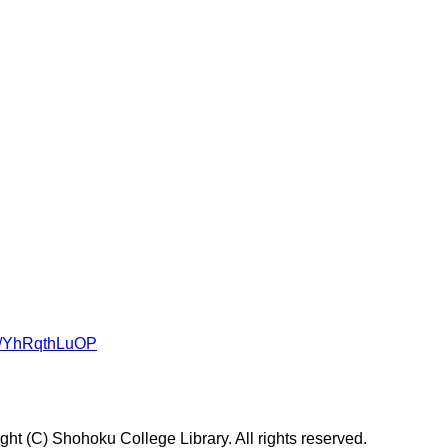
om/YhRqthLuOP
t (C) Shohoku College Library. All rights reserved.