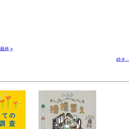
最
最終 »
終
続き...
ペ
ー
ジ