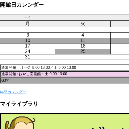
ジ
開館日カレンダー
送
り
<<
月
火
3
4
10
11
17
18
24
25
31
年間カレンダー
マイライブラリ