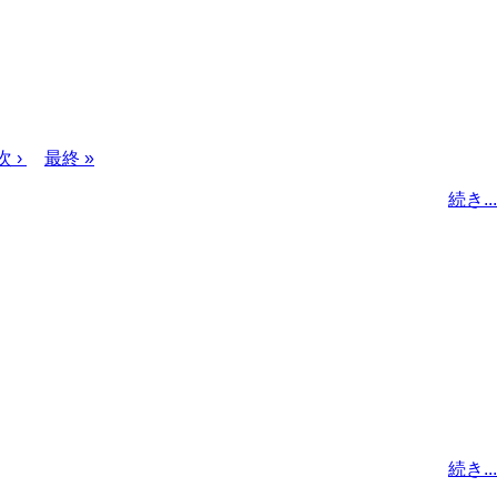
次
次 ›
最
最終 »
ペ
終
続き...
ー
ペ
ジ
ー
ジ
続き...