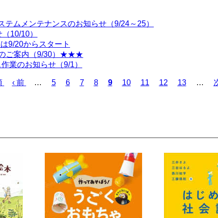
システムメンテナンスのお知らせ（9/24～25）
10/10）
は9/20からスタート
ご案内（9/30）★★★
作業のお知らせ（9/1）
頭
前
‹ 前
…
ペ
5
ペ
6
ペ
7
ペ
8
カ
9
ペ
10
ペ
11
ペ
12
ペ
13
…
次
ペ
ー
ー
ー
ー
レ
ー
ー
ー
ー
ー
ジ
ジ
ジ
ジ
ン
ジ
ジ
ジ
ジ
ジ
ト
ペ
ー
ジ