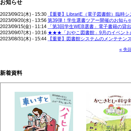
お知らせ
2023/09/21(木) - 15:30
【重要】LibrariE（電子図書館）臨時
2023/09/20(水) - 13:56
第39弾！学生選書ツアー開催のお知らせ（
2023/09/15(金) - 11:14
「第3回学生WEB選書」電子書籍の貸出
2023/09/07(木) - 10:16
★★★「おやこ図書館」9月のイベントの
2023/08/31(木) - 15:44
【重要】図書館システムのメンテナンス
先
« 先
頭
ペ
ペ
ー
ー
ジ
新着資料
ジ
送
り