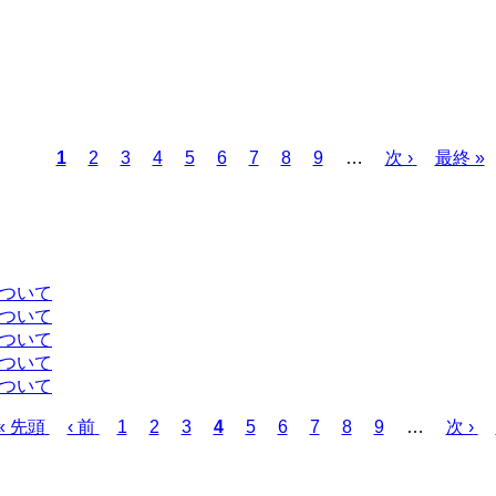
カ
1
ペ
2
ペ
3
ペ
4
ペ
5
ペ
6
ペ
7
ペ
8
ペ
9
…
次
次 ›
最
最終 »
レ
ー
ー
ー
ー
ー
ー
ー
ー
ペ
終
ン
ジ
ジ
ジ
ジ
ジ
ジ
ジ
ジ
ー
ペ
ト
ジ
ー
ペ
ジ
ー
について
ジ
について
について
について
について
先
« 先頭
前
‹ 前
ペ
1
ペ
2
ペ
3
カ
4
ペ
5
ペ
6
ペ
7
ペ
8
ペ
9
…
次
次 ›
頭
ペ
ー
ー
ー
レ
ー
ー
ー
ー
ー
ペ
ペ
ー
ジ
ジ
ジ
ン
ジ
ジ
ジ
ジ
ジ
ー