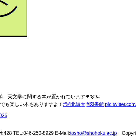
、天文学に関する本が置かれています🌳🫎🪐
でも楽しい本もありますよ！
#湘北短大
#図書館
pic.twitter.c
2026
L:046-250-8929 E-Mail:
tosho@shohoku.ac.jp
Copyrigh