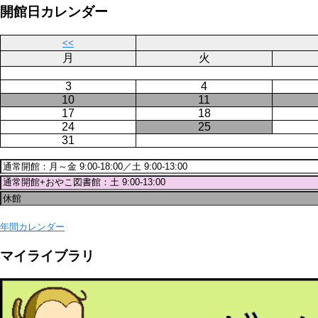
ジ
開館日カレンダー
送
り
<<
月
火
3
4
10
11
17
18
24
25
31
年間カレンダー
マイライブラリ