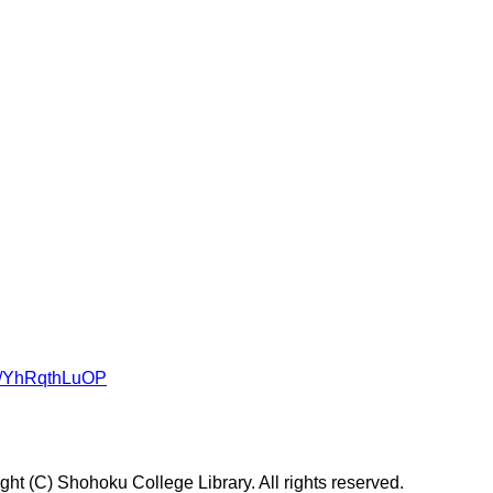
om/YhRqthLuOP
t (C) Shohoku College Library. All rights reserved.