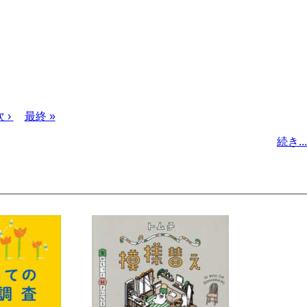
次
 ›
最
最終 »
ペ
終
続き...
ー
ペ
ジ
ー
ジ