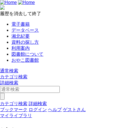
履歴を消去して終了
電子書籍
データベース
湘北紀要
資料の探し方
利用案内
図書館について
おやこ図書館
通常検索
カテゴリ検索
詳細検索
カテゴリ検索
詳細検索
ブックマーク
ログイン
ヘルプ
ゲストさん
マイライブラリ