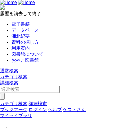
履歴を消去して終了
電子書籍
データベース
湘北紀要
資料の探し方
利用案内
図書館について
おやこ図書館
通常検索
カテゴリ検索
詳細検索
カテゴリ検索
詳細検索
ブックマーク
ログイン
ヘルプ
ゲストさん
マイライブラリ