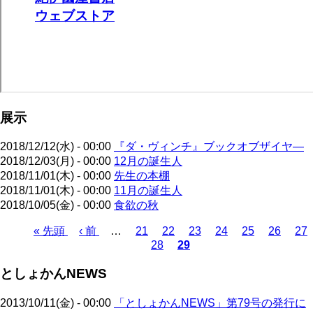
展示
2018/12/12(水) - 00:00
『ダ・ヴィンチ』ブックオブザイヤ―
2018/12/03(月) - 00:00
12月の誕生人
2018/11/01(木) - 00:00
先生の本棚
2018/11/01(木) - 00:00
11月の誕生人
2018/10/05(金) - 00:00
食欲の秋
先
« 先頭
前
‹ 前
…
ペ
21
ペ
22
ペ
23
ペ
24
ペ
25
ペ
26
ペ
27
28
29
頭
ペ
ー
ペ
ー
カ
ー
ー
ー
ー
ー
ペ
ペ
ー
ジ
ー
ジ
レ
ジ
ジ
ジ
ジ
ジ
ー
としょかんNEWS
ー
ジ
ジ
ン
ジ
ジ
ト
送
2013/10/11(金) - 00:00
「としょかんNEWS」第79号の発行に
ペ
り