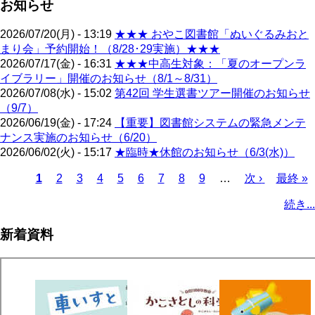
お知らせ
2026/07/20(月) - 13:19
★★★ おやこ図書館「ぬいぐるみおと
まり会」予約開始！（8/28･29実施）★★★
2026/07/17(金) - 16:31
★★★中高生対象：「夏のオープンラ
イブラリー」開催のお知らせ（8/1～8/31）
2026/07/08(水) - 15:02
第42回 学生選書ツアー開催のお知らせ
（9/7）
2026/06/19(金) - 17:24
【重要】図書館システムの緊急メンテ
ナンス実施のお知らせ（6/20）
2026/06/02(火) - 15:17
★臨時★休館のお知らせ（6/3(水)）
カ
1
ペ
2
ペ
3
ペ
4
ペ
5
ペ
6
ペ
7
ペ
8
ペ
9
…
次
次 ›
最
最終 »
レ
ー
ー
ー
ー
ー
ー
ー
ー
ペ
終
ペ
続き...
ン
ジ
ジ
ジ
ジ
ジ
ジ
ジ
ジ
ー
ペ
ー
ト
ジ
ー
ジ
新着資料
ペ
ジ
送
ー
り
ジ