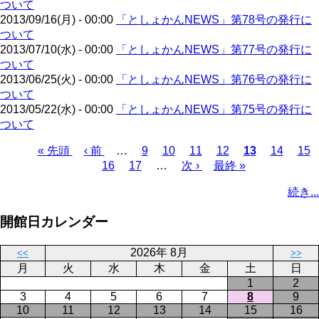
ついて
ー
2013/09/16(月) - 00:00
「としょかんNEWS」第78号の発行に
ジ
ついて
2013/07/10(水) - 00:00
「としょかんNEWS」第77号の発行に
ついて
2013/06/25(火) - 00:00
「としょかんNEWS」第76号の発行に
ついて
2013/05/22(水) - 00:00
「としょかんNEWS」第75号の発行に
ついて
先
« 先頭
前
‹ 前
…
ペ
9
ペ
10
ペ
11
ペ
12
カ
13
ペ
14
ペ
15
頭
ペ
ペ
16
ペ
17
ー
…
ー
次
次 ›
ー
最
最終 »
ー
レ
ー
ー
ペ
ペ
ー
ー
ー
ジ
ジ
ペ
ジ
終
ジ
ン
ジ
ジ
ー
続き...
ー
ジ
ジ
ジ
ー
ペ
ト
ジ
ジ
ジ
ー
ペ
送
開館日カレンダー
ジ
ー
り
ジ
2026年 8月
<<
>>
月
火
水
木
金
土
日
1
2
3
4
5
6
7
8
9
10
11
12
13
14
15
16