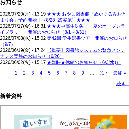
お知らせ
2026/07/20(月) - 13:19
★★★ おやこ図書館「ぬいぐるみおと
まり会」予約開始！（8/28･29実施）★★★
2026/07/17(金) - 16:31
★★★中高生対象：「夏のオープンラ
イブラリー」開催のお知らせ（8/1～8/31）
2026/07/08(水) - 15:02
第42回 学生選書ツアー開催のお知らせ
（9/7）
2026/06/19(金) - 17:24
【重要】図書館システムの緊急メンテ
ナンス実施のお知らせ（6/20）
2026/06/02(火) - 15:17
★臨時★休館のお知らせ（6/3(水)）
カ
1
ペ
2
ペ
3
ペ
4
ペ
5
ペ
6
ペ
7
ペ
8
ペ
9
…
次
次 ›
最
最終 »
レ
ー
ー
ー
ー
ー
ー
ー
ー
ペ
終
ペ
続き...
ン
ジ
ジ
ジ
ジ
ジ
ジ
ジ
ジ
ー
ペ
ー
ト
ジ
ー
ジ
新着資料
ペ
ジ
送
ー
り
ジ