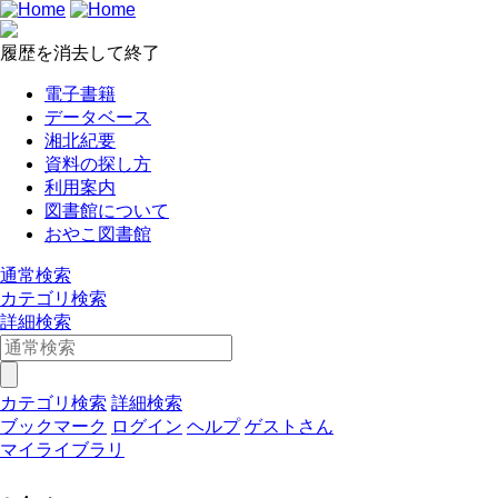
履歴を消去して終了
電子書籍
データベース
湘北紀要
資料の探し方
利用案内
図書館について
おやこ図書館
通常検索
カテゴリ検索
詳細検索
カテゴリ検索
詳細検索
ブックマーク
ログイン
ヘルプ
ゲストさん
マイライブラリ