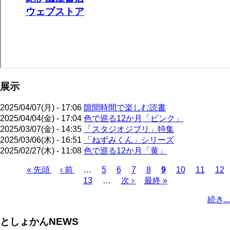
展示
2025/04/07(月) - 17:06
隙間時間で楽しむ読書
2025/04/04(金) - 17:04
色で巡る12か月「ピンク」
2025/03/07(金) - 14:35
「スタジオジブリ」特集
2025/03/06(木) - 16:51
「ねずみくん」シリーズ
2025/02/27(木) - 11:08
色で巡る12か月「黄」
先
« 先頭
前
‹ 前
…
ペ
5
ペ
6
ペ
7
ペ
8
カ
9
ペ
10
ペ
11
ペ
12
頭
ペ
ペ
13
ー
…
ー
次
次 ›
ー
最
最終 »
ー
レ
ー
ー
ー
ペ
ペ
ー
ー
ジ
ジ
ペ
ジ
終
ジ
ン
ジ
ジ
ジ
ー
続き...
ー
ジ
ジ
ー
ペ
ト
ジ
ジ
ジ
ー
ペ
送
としょかんNEWS
ジ
ー
り