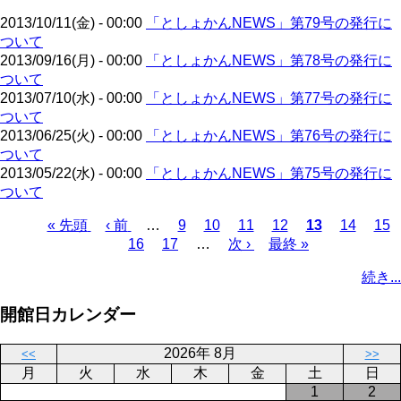
ジ
2013/10/11(金) - 00:00
「としょかんNEWS」第79号の発行に
ついて
2013/09/16(月) - 00:00
「としょかんNEWS」第78号の発行に
ついて
2013/07/10(水) - 00:00
「としょかんNEWS」第77号の発行に
ついて
2013/06/25(火) - 00:00
「としょかんNEWS」第76号の発行に
ついて
2013/05/22(水) - 00:00
「としょかんNEWS」第75号の発行に
ついて
先
« 先頭
前
‹ 前
…
ペ
9
ペ
10
ペ
11
ペ
12
カ
13
ペ
14
ペ
15
頭
ペ
ペ
16
ペ
17
ー
…
ー
次
次 ›
ー
最
最終 »
ー
レ
ー
ー
ペ
ペ
ー
ー
ー
ジ
ジ
ペ
ジ
終
ジ
ン
ジ
ジ
ー
続き...
ー
ジ
ジ
ジ
ー
ペ
ト
ジ
ジ
ジ
ー
ペ
送
開館日カレンダー
ジ
ー
り
ジ
2026年 8月
<<
>>
月
火
水
木
金
土
日
1
2