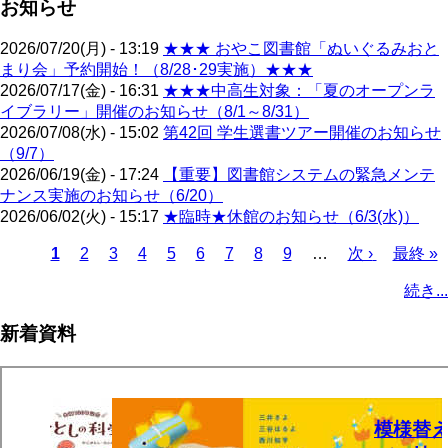
お知らせ
2026/07/20(月) - 13:19
★★★ おやこ図書館「ぬいぐるみおと
まり会」予約開始！（8/28･29実施）★★★
2026/07/17(金) - 16:31
★★★中高生対象：「夏のオープンラ
イブラリー」開催のお知らせ（8/1～8/31）
2026/07/08(水) - 15:02
第42回 学生選書ツアー開催のお知らせ
（9/7）
2026/06/19(金) - 17:24
【重要】図書館システムの緊急メンテ
ナンス実施のお知らせ（6/20）
2026/06/02(火) - 15:17
★臨時★休館のお知らせ（6/3(水)）
カ
1
ペ
2
ペ
3
ペ
4
ペ
5
ペ
6
ペ
7
ペ
8
ペ
9
…
次
次 ›
最
最終 »
レ
ー
ー
ー
ー
ー
ー
ー
ー
ペ
終
ペ
続き...
ン
ジ
ジ
ジ
ジ
ジ
ジ
ジ
ジ
ー
ペ
ー
ト
ジ
ー
ジ
新着資料
ペ
ジ
送
ー
り
ジ