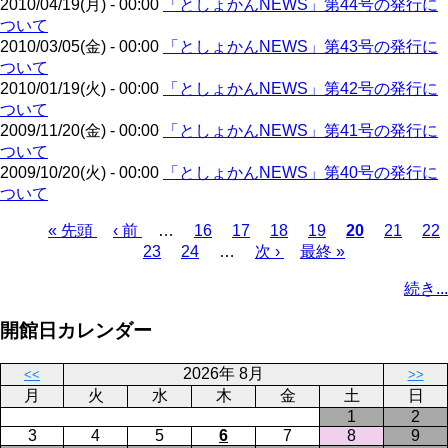
2010/04/19(月) - 00:00
「としょかんNEWS」第44号の発行に
ジ
ついて
2010/03/05(金) - 00:00
「としょかんNEWS」第43号の発行に
ついて
2010/01/19(火) - 00:00
「としょかんNEWS」第42号の発行に
ついて
2009/11/20(金) - 00:00
「としょかんNEWS」第41号の発行に
ついて
2009/10/20(火) - 00:00
「としょかんNEWS」第40号の発行に
ついて
先
« 先頭
前
‹ 前
…
ペ
16
ペ
17
ペ
18
ペ
19
カ
20
ペ
21
ペ
22
頭
ペ
ペ
23
ペ
24
ー
…
ー
次
次 ›
ー
最
最終 »
ー
レ
ー
ー
ペ
ペ
ー
ー
ー
ジ
ジ
ペ
ジ
終
ジ
ン
ジ
ジ
ー
続き...
ー
ジ
ジ
ジ
ー
ペ
ト
ジ
ジ
ジ
ー
ペ
送
開館日カレンダー
ジ
ー
り
ジ
2026年 8月
<<
>>
月
火
水
木
金
土
日
1
2
3
4
5
6
7
8
9