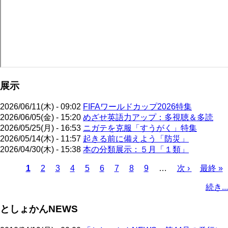
展示
2026/06/11(木) - 09:02
FIFAワールドカップ2026特集
2026/06/05(金) - 15:20
めざせ英語力アップ：多視聴＆多読
2026/05/25(月) - 16:53
ニガテを克服「すうがく」特集
2026/05/14(木) - 11:57
起きる前に備えよう「防災」
2026/04/30(木) - 15:38
本の分類展示：５月「１類」
カ
1
ペ
2
ペ
3
ペ
4
ペ
5
ペ
6
ペ
7
ペ
8
ペ
9
…
次
次 ›
最
最終 »
レ
ー
ー
ー
ー
ー
ー
ー
ー
ペ
終
ペ
続き...
ン
ジ
ジ
ジ
ジ
ジ
ジ
ジ
ジ
ー
ペ
ー
ト
ジ
ー
ジ
としょかんNEWS
ペ
ジ
送
ー
り