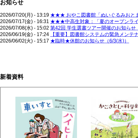
お知らせ
2026/07/20(月) - 13:19
★★★ おやこ図書館「ぬいぐるみおとま
2026/07/17(金) - 16:31
★★★中高生対象：「夏のオープンライブ
2026/07/08(水) - 15:02
第42回 学生選書ツアー開催のお知らせ（
2026/06/19(金) - 17:24
【重要】図書館システムの緊急メンテナン
2026/06/02(火) - 15:17
★臨時★休館のお知らせ（6/3(水)）
ペ
ー
ジ
新着資料
送
り