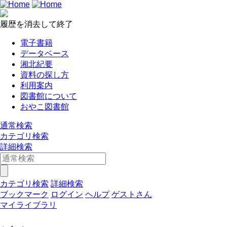
履歴を消去して終了
電子書籍
データベース
湘北紀要
資料の探し方
利用案内
図書館について
おやこ図書館
通常検索
カテゴリ検索
詳細検索
カテゴリ検索
詳細検索
ブックマーク
ログイン
ヘルプ
ゲストさん
マイライブラリ