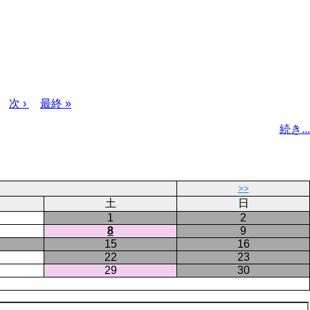
次
次 ›
最
最終 »
ペ
終
続き...
ー
ペ
ジ
ー
ジ
>>
土
日
1
2
8
9
15
16
22
23
29
30