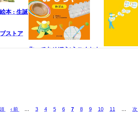
先頭
前
‹ 前
…
ペ
3
ペ
4
ペ
5
ペ
6
カ
7
ペ
8
ペ
9
ペ
10
ペ
11
…
次
次 
ペ
ー
ー
ー
ー
レ
ー
ー
ー
ー
ペ
ー
ジ
ジ
ジ
ジ
ン
ジ
ジ
ジ
ジ
ー
ジ
ト
ジ
ペ