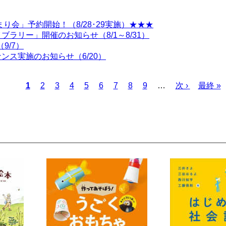
り会」予約開始！（8/28･29実施）★★★
ラリー」開催のお知らせ（8/1～8/31）
9/7）
ス実施のお知らせ（6/20）
カ
1
ペ
2
ペ
3
ペ
4
ペ
5
ペ
6
ペ
7
ペ
8
ペ
9
…
次
次 ›
最
最終 »
レ
ー
ー
ー
ー
ー
ー
ー
ー
ペ
終
ン
ジ
ジ
ジ
ジ
ジ
ジ
ジ
ジ
ー
ペ
ト
ジ
ー
ペ
ジ
ー
ジ