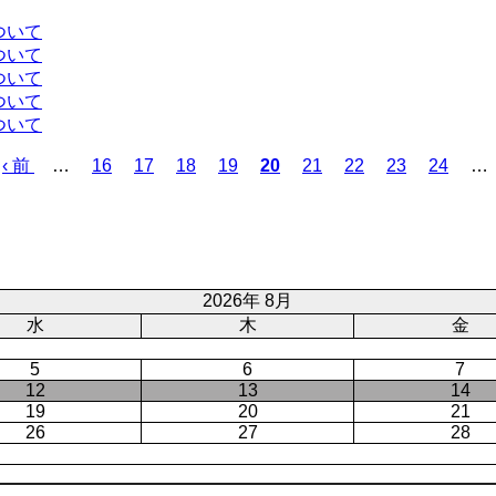
ー
ついて
ジ
ついて
ついて
ついて
ついて
前
‹ 前
…
ペ
16
ペ
17
ペ
18
ペ
19
カ
20
ペ
21
ペ
22
ペ
23
ペ
24
…
ペ
ー
ー
ー
ー
レ
ー
ー
ー
ー
ー
ジ
ジ
ジ
ジ
ン
ジ
ジ
ジ
ジ
ジ
ト
ペ
ー
2026年 8月
ジ
水
木
金
5
6
7
12
13
14
19
20
21
26
27
28