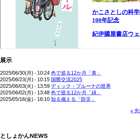
展示
2025/06/30(月) - 10:24
色で巡る12か月「青」
2025/06/23(月) - 10:15
国際交流2025
2025/06/03(火) - 13:59
ディック・ブルーナの世界
2025/06/02(月) - 13:48
色で巡る12か月「緑」
2025/05/16(金) - 16:10
知る備える「防災」
先
« 
頭
ペ
ペ
ー
ー
ジ
としょかんNEWS
ジ
送