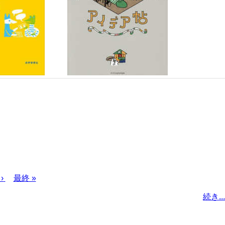
›
最
最終 »
終
続き...
ペ
ー
ジ