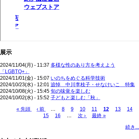
展示
2024/11/04(月) - 11:37
多様な性のあり方を考えよう
「LGBTQ+」
2024/11/01(金) - 15:07
いのちをめぐる科学技術
2024/10/23(水) - 12:01
追悼 中川李枝子・せなけいこ 特集
2024/10/08(火) - 15:45
旬の味覚を楽しむ
2024/10/02(水) - 15:52
子どもと楽しむ「秋」
先
« 先頭
前
‹ 前
…
ペ
8
ペ
9
ペ
10
ペ
11
カ
12
ペ
13
ペ
14
頭
ペ
15
ペ
16
ー
…
ー
次
次 ›
ー
ー
最
最終 »
レ
ー
ー
ペ
ペ
ー
ー
ジ
ジ
ペ
ジ
ジ
終
ン
ジ
ジ
ー
続き...
ー
ジ
ジ
ー
ペ
ト
ジ
ジ
ジ
ー
ペ
送