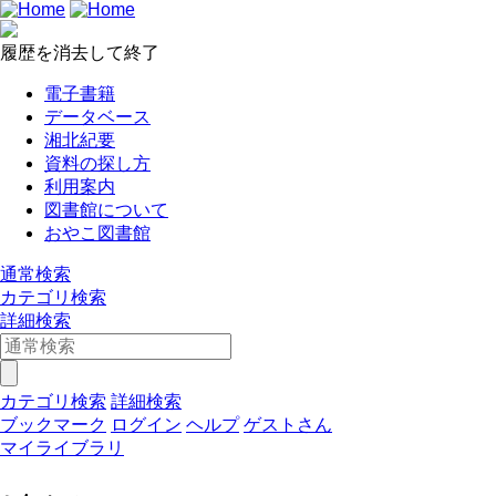
履歴を消去して終了
電子書籍
データベース
湘北紀要
資料の探し方
利用案内
図書館について
おやこ図書館
通常検索
カテゴリ検索
詳細検索
カテゴリ検索
詳細検索
ブックマーク
ログイン
ヘルプ
ゲストさん
マイライブラリ