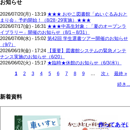
お知らせ
2026/07/20(月) - 13:19
★★★ おやこ図書館「ぬいぐるみおと
まり会」予約開始！（8/28･29実施）★★★
2026/07/17(金) - 16:31
★★★中高生対象：「夏のオープンラ
イブラリー」開催のお知らせ（8/1～8/31）
2026/07/08(水) - 15:02
第42回 学生選書ツアー開催のお知らせ
（9/7）
2026/06/19(金) - 17:24
【重要】図書館システムの緊急メンテ
ナンス実施のお知らせ（6/20）
2026/06/02(火) - 15:17
★臨時★休館のお知らせ（6/3(水)）
カ
1
ペ
2
ペ
3
ペ
4
ペ
5
ペ
6
ペ
7
ペ
8
ペ
9
…
次
次 ›
最
最終 »
レ
ー
ー
ー
ー
ー
ー
ー
ー
ペ
終
ペ
続き...
ン
ジ
ジ
ジ
ジ
ジ
ジ
ジ
ジ
ー
ペ
ー
ト
ジ
ー
ジ
新着資料
ペ
ジ
送
ー
り
ジ