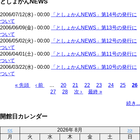
としょかんNEWS
ジ
ー
り
ジ
2006/07/12(水) - 00:00
「としょかんNEWS」第14号の発行に
ついて
2006/06/09(金) - 00:00
「としょかんNEWS」第13号の発行に
ついて
2006/05/02(火) - 00:00
「としょかんNEWS」第12号の発行に
ついて
2006/04/01(土) - 00:00
「としょかんNEWS」第11号の発行に
ついて
2006/03/22(水) - 00:00
「としょかんNEWS」第10号の発行に
ついて
先
« 先頭
前
‹ 前
…
ペ
20
ペ
21
ペ
22
ペ
23
ペ
24
ペ
25
カ
26
頭
ペ
ペ
27
ー
ペ
28
ー
次
次 ›
ー
最
最終 »
ー
ー
ー
レ
ペ
ペ
ー
ー
ジ
ー
ジ
ペ
ジ
終
ジ
ジ
ジ
ン
ー
続き...
ー
ジ
ジ
ジ
ー
ペ
ト
ジ
ジ
ジ
ー
ペ
送
開館日カレンダー
ジ
ー
り
ジ
2026年 8月
<<
>>
月
火
水
木
金
土
日