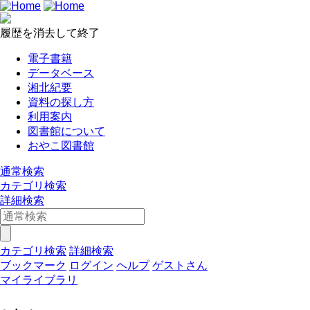
履歴を消去して終了
電子書籍
データベース
湘北紀要
資料の探し方
利用案内
図書館について
おやこ図書館
通常検索
カテゴリ検索
詳細検索
カテゴリ検索
詳細検索
ブックマーク
ログイン
ヘルプ
ゲストさん
マイライブラリ