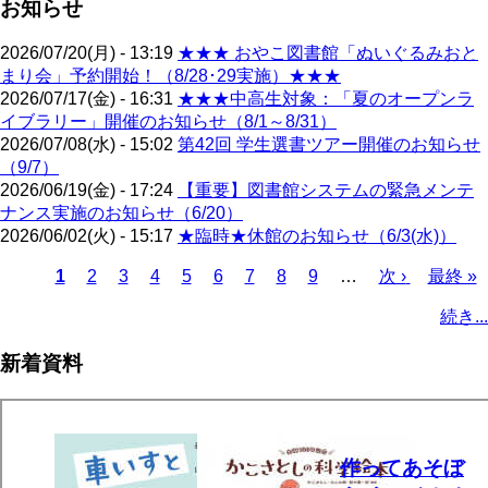
お知らせ
2026/07/20(月) - 13:19
★★★ おやこ図書館「ぬいぐるみおと
まり会」予約開始！（8/28･29実施）★★★
2026/07/17(金) - 16:31
★★★中高生対象：「夏のオープンラ
イブラリー」開催のお知らせ（8/1～8/31）
2026/07/08(水) - 15:02
第42回 学生選書ツアー開催のお知らせ
（9/7）
2026/06/19(金) - 17:24
【重要】図書館システムの緊急メンテ
ナンス実施のお知らせ（6/20）
2026/06/02(火) - 15:17
★臨時★休館のお知らせ（6/3(水)）
カ
1
ペ
2
ペ
3
ペ
4
ペ
5
ペ
6
ペ
7
ペ
8
ペ
9
…
次
次 ›
最
最終 »
レ
ー
ー
ー
ー
ー
ー
ー
ー
ペ
終
ペ
続き...
ン
ジ
ジ
ジ
ジ
ジ
ジ
ジ
ジ
ー
ペ
ー
ト
ジ
ー
ジ
新着資料
ペ
ジ
送
ー
り
ジ