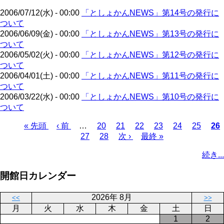
ジ
2006/07/12(水) - 00:00
「としょかんNEWS」第14号の発行に
ついて
2006/06/09(金) - 00:00
「としょかんNEWS」第13号の発行に
ついて
2006/05/02(火) - 00:00
「としょかんNEWS」第12号の発行に
ついて
2006/04/01(土) - 00:00
「としょかんNEWS」第11号の発行に
ついて
2006/03/22(水) - 00:00
「としょかんNEWS」第10号の発行に
ついて
先
« 先頭
前
‹ 前
…
ペ
20
ペ
21
ペ
22
ペ
23
ペ
24
ペ
25
カ
26
頭
ペ
ペ
27
ー
ペ
28
ー
次
次 ›
ー
最
最終 »
ー
ー
ー
レ
ペ
ペ
ー
ー
ジ
ー
ジ
ペ
ジ
終
ジ
ジ
ジ
ン
ー
続き...
ー
ジ
ジ
ジ
ー
ペ
ト
ジ
ジ
ジ
ー
ペ
送
開館日カレンダー
ジ
ー
り
ジ
2026年 8月
<<
>>
月
火
水
木
金
土
日
1
2