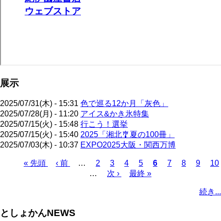
展示
2025/07/31(木) - 15:31
色で巡る12か月「灰色」
2025/07/28(月) - 11:20
アイス&かき氷特集
2025/07/15(火) - 15:48
行こう！選挙
2025/07/15(火) - 15:40
2025「湘北🎐夏の100冊」
2025/07/03(木) - 10:37
EXPO2025大阪・関西万博
先
« 先頭
前
‹ 前
…
ペ
2
ペ
3
ペ
4
ペ
5
カ
6
ペ
7
ペ
8
ペ
9
ペ
10
頭
ペ
…
ー
次
次 ›
ー
ー
最
最終 »
ー
レ
ー
ー
ー
ー
ペ
ペ
ー
ジ
ペ
ジ
ジ
終
ジ
ン
ジ
ジ
ジ
ジ
ー
続き...
ー
ジ
ー
ペ
ト
ジ
ジ
ジ
ー
ペ
送
としょかんNEWS
ジ
ー
り