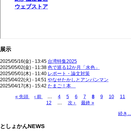
展示
2025/05/16(金) - 13:45
台湾特集2025
2025/05/02(金) - 11:38
色で巡る12か月「水色」
2025/05/01(木) - 11:40
レポート・論文対策
2025/04/22(火) - 14:51
やなせたかしとアンパンマン
2025/04/17(木) - 15:42
たまご！本
先
« 先頭
前
‹ 前
…
ペ
4
ペ
5
ペ
6
ペ
7
カ
8
ペ
9
ペ
10
ペ
11
頭
ペ
12
…
ー
ー
次
次 ›
ー
最
最終 »
ー
レ
ー
ー
ー
ペ
ペ
ー
ジ
ジ
ペ
ジ
終
ジ
ン
ジ
ジ
ジ
ー
続き...
ー
ジ
ー
ペ
ト
ジ
ジ
ジ
ー
ペ
送
としょかんNEWS
ジ
ー
り