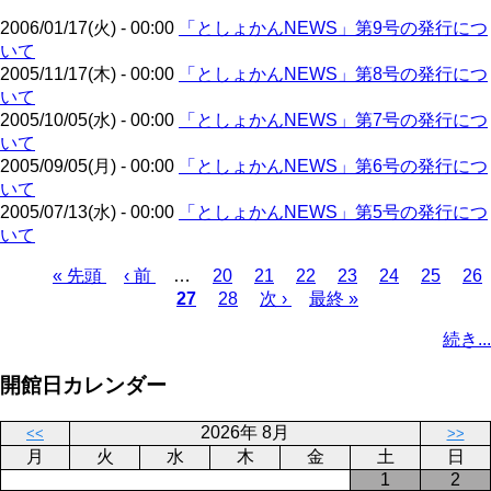
ジ
2006/01/17(火) - 00:00
「としょかんNEWS」第9号の発行につ
いて
2005/11/17(木) - 00:00
「としょかんNEWS」第8号の発行につ
いて
2005/10/05(水) - 00:00
「としょかんNEWS」第7号の発行につ
いて
2005/09/05(月) - 00:00
「としょかんNEWS」第6号の発行につ
いて
2005/07/13(水) - 00:00
「としょかんNEWS」第5号の発行につ
いて
先
« 先頭
前
‹ 前
…
ペ
20
ペ
21
ペ
22
ペ
23
ペ
24
ペ
25
ペ
26
頭
ペ
カ
27
ー
ペ
28
ー
次
次 ›
ー
最
最終 »
ー
ー
ー
ー
ペ
ペ
ー
レ
ジ
ー
ジ
ペ
ジ
終
ジ
ジ
ジ
ジ
ー
続き...
ー
ジ
ン
ジ
ー
ペ
ジ
ジ
ト
ジ
ー
送
開館日カレンダー
ペ
ジ
り
ー
2026年 8月
<<
>>
ジ
月
火
水
木
金
土
日
1
2