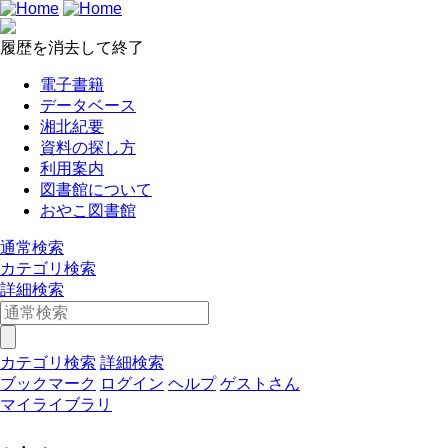
履歴を消去して終了
電子書籍
データベース
湘北紀要
資料の探し方
利用案内
図書館について
おやこ図書館
通常検索
カテゴリ検索
詳細検索
カテゴリ検索
詳細検索
ブックマーク
ログイン
ヘルプ
ゲストさん
マイライブラリ