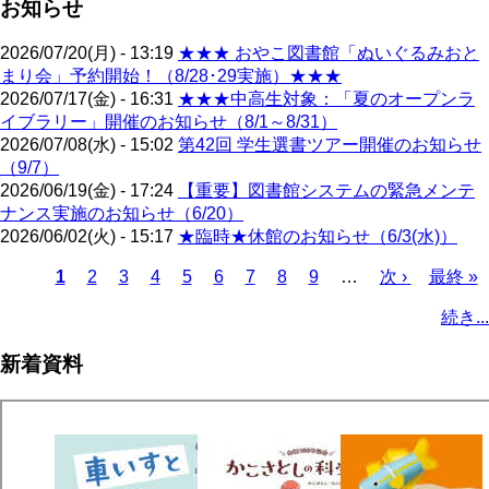
お知らせ
2026/07/20(月) - 13:19
★★★ おやこ図書館「ぬいぐるみおと
まり会」予約開始！（8/28･29実施）★★★
2026/07/17(金) - 16:31
★★★中高生対象：「夏のオープンラ
イブラリー」開催のお知らせ（8/1～8/31）
2026/07/08(水) - 15:02
第42回 学生選書ツアー開催のお知らせ
（9/7）
2026/06/19(金) - 17:24
【重要】図書館システムの緊急メンテ
ナンス実施のお知らせ（6/20）
2026/06/02(火) - 15:17
★臨時★休館のお知らせ（6/3(水)）
カ
1
ペ
2
ペ
3
ペ
4
ペ
5
ペ
6
ペ
7
ペ
8
ペ
9
…
次
次 ›
最
最終 »
レ
ー
ー
ー
ー
ー
ー
ー
ー
ペ
終
ペ
続き...
ン
ジ
ジ
ジ
ジ
ジ
ジ
ジ
ジ
ー
ペ
ー
ト
ジ
ー
ジ
新着資料
ペ
ジ
送
ー
り
ジ