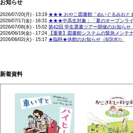
お知らせ
2026/07/20(月) - 13:19
★★★ おやこ図書館「ぬいぐるみおとま
2026/07/17(金) - 16:31
★★★中高生対象：「夏のオープンライブ
2026/07/08(水) - 15:02
第42回 学生選書ツアー開催のお知らせ（
2026/06/19(金) - 17:24
【重要】図書館システムの緊急メンテナン
2026/06/02(火) - 15:17
★臨時★休館のお知らせ（6/3(水)）
ペ
ー
ジ
新着資料
送
り