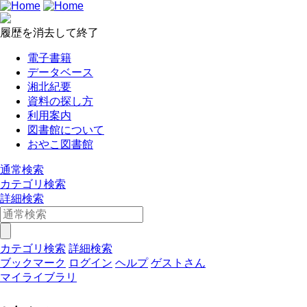
履歴を消去して終了
電子書籍
データベース
湘北紀要
資料の探し方
利用案内
図書館について
おやこ図書館
通常検索
カテゴリ検索
詳細検索
カテゴリ検索
詳細検索
ブックマーク
ログイン
ヘルプ
ゲストさん
マイライブラリ