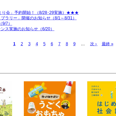
り会」予約開始！（8/28･29実施）★★★
ラリー」開催のお知らせ（8/1～8/31）
9/7）
ス実施のお知らせ（6/20）
カ
1
ペ
2
ペ
3
ペ
4
ペ
5
ペ
6
ペ
7
ペ
8
ペ
9
…
次
次 ›
最
最終 »
レ
ー
ー
ー
ー
ー
ー
ー
ー
ペ
終
ン
ジ
ジ
ジ
ジ
ジ
ジ
ジ
ジ
ー
ペ
ト
ジ
ー
ペ
ジ
ー
ジ