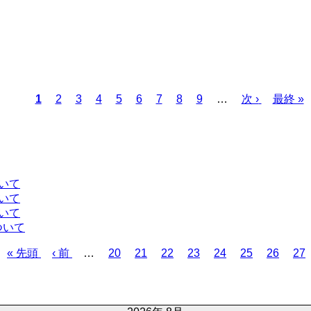
カ
1
ペ
2
ペ
3
ペ
4
ペ
5
ペ
6
ペ
7
ペ
8
ペ
9
…
次
次 ›
最
最終 »
レ
ー
ー
ー
ー
ー
ー
ー
ー
ペ
終
ン
ジ
ジ
ジ
ジ
ジ
ジ
ジ
ジ
ー
ペ
ト
ジ
ー
ペ
ジ
ー
いて
ジ
いて
いて
ついて
先
« 先頭
前
‹ 前
…
ペ
20
ペ
21
ペ
22
ペ
23
ペ
24
ペ
25
ペ
26
ペ
27
頭
ペ
ー
ー
ー
ー
ー
ー
ー
ー
ペ
ー
ジ
ジ
ジ
ジ
ジ
ジ
ジ
ジ
ー
ジ