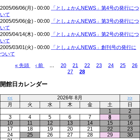
ジ
2005/06/06(月) - 00:00
「としょかんNEWS」第4号の発行につ
いて
2005/05/06(金) - 00:00
「としょかんNEWS」第3号の発行につ
いて
2005/04/14(木) - 00:00
「としょかんNEWS」第2号の発行につ
いて
2005/03/01(火) - 00:00
「としょかんNEWS」創刊号の発行に
ついて
先
« 先頭
前
‹ 前
…
ペ
20
ペ
21
ペ
22
ペ
23
ペ
24
ペ
25
ペ
26
27
28
頭
ペ
ー
ペ
ー
カ
ー
ー
ー
ー
ー
ペ
ペ
ー
ジ
ー
ジ
レ
ジ
ジ
ジ
ジ
ジ
ー
開館日カレンダー
ー
ジ
ジ
ン
ジ
ジ
ト
送
2026年 8月
ペ
り
<<
>>
月
火
水
木
金
土
日
ー
1
2
ジ
3
4
5
6
7
8
9
10
11
12
13
14
15
16
17
18
19
20
21
22
23
24
25
26
27
28
29
30