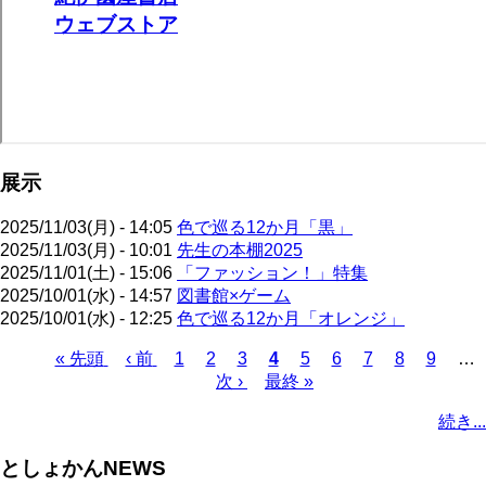
展示
2025/11/03(月) - 14:05
色で巡る12か月「黒」
2025/11/03(月) - 10:01
先生の本棚2025
2025/11/01(土) - 15:06
「ファッション！」特集
2025/10/01(水) - 14:57
図書館×ゲーム
2025/10/01(水) - 12:25
色で巡る12か月「オレンジ」
先
« 先頭
前
‹ 前
ペ
1
ペ
2
ペ
3
カ
4
ペ
5
ペ
6
ペ
7
ペ
8
ペ
9
…
頭
ペ
ー
ー
次
次 ›
ー
最
最終 »
レ
ー
ー
ー
ー
ー
ペ
ペ
ー
ジ
ジ
ペ
ジ
終
ン
ジ
ジ
ジ
ジ
ジ
ー
続き...
ー
ジ
ー
ペ
ト
ジ
ジ
ジ
ー
ペ
送
としょかんNEWS
ジ
ー
り