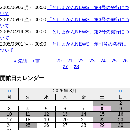
ジ
2005/06/06(月) - 00:00
「としょかんNEWS」第4号の発行につ
いて
2005/05/06(金) - 00:00
「としょかんNEWS」第3号の発行につ
いて
2005/04/14(木) - 00:00
「としょかんNEWS」第2号の発行につ
いて
2005/03/01(火) - 00:00
「としょかんNEWS」創刊号の発行に
ついて
先
« 先頭
前
‹ 前
…
ペ
20
ペ
21
ペ
22
ペ
23
ペ
24
ペ
25
ペ
26
27
28
頭
ペ
ー
ペ
ー
カ
ー
ー
ー
ー
ー
ペ
ペ
ー
ジ
ー
ジ
レ
ジ
ジ
ジ
ジ
ジ
ー
開館日カレンダー
ー
ジ
ジ
ン
ジ
ジ
ト
送
2026年 8月
ペ
り
<<
>>
月
火
水
木
金
土
日
ー
1
2
ジ
3
4
5
6
7
8
9
10
11
12
13
14
15
16
17
18
19
20
21
22
23
24
25
26
27
28
29
30