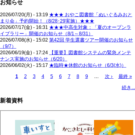
お知らせ
2026/07/20(月) - 13:19
★★★ おやこ図書館「ぬいぐるみおと
まり会」予約開始！（8/28･29実施）★★★
2026/07/17(金) - 16:31
★★★中高生対象：「夏のオープンラ
イブラリー」開催のお知らせ（8/1～8/31）
2026/07/08(水) - 15:02
第42回 学生選書ツアー開催のお知らせ
（9/7）
2026/06/19(金) - 17:24
【重要】図書館システムの緊急メンテ
ナンス実施のお知らせ（6/20）
2026/06/02(火) - 15:17
★臨時★休館のお知らせ（6/3(水)）
カ
1
ペ
2
ペ
3
ペ
4
ペ
5
ペ
6
ペ
7
ペ
8
ペ
9
…
次
次 ›
最
最終 »
レ
ー
ー
ー
ー
ー
ー
ー
ー
ペ
終
ペ
続き...
ン
ジ
ジ
ジ
ジ
ジ
ジ
ジ
ジ
ー
ペ
ー
ト
ジ
ー
ジ
新着資料
ペ
ジ
送
ー
り
ジ