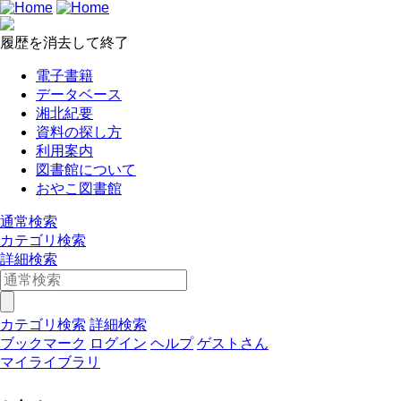
履歴を消去して終了
電子書籍
データベース
湘北紀要
資料の探し方
利用案内
図書館について
おやこ図書館
通常検索
カテゴリ検索
詳細検索
カテゴリ検索
詳細検索
ブックマーク
ログイン
ヘルプ
ゲストさん
マイライブラリ