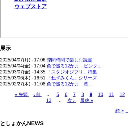
展示
2025/04/07(月) - 17:06
隙間時間で楽しむ読書
2025/04/04(金) - 17:04
色で巡る12か月「ピンク」
2025/03/07(金) - 14:35
「スタジオジブリ」特集
2025/03/06(木) - 16:51
「ねずみくん」シリーズ
2025/02/27(木) - 11:08
色で巡る12か月「黄」
先
« 先頭
前
‹ 前
…
ペ
5
ペ
6
ペ
7
ペ
8
カ
9
ペ
10
ペ
11
ペ
12
頭
ペ
ペ
13
ー
…
ー
次
次 ›
ー
最
最終 »
ー
レ
ー
ー
ー
ペ
ペ
ー
ー
ジ
ジ
ペ
ジ
終
ジ
ン
ジ
ジ
ジ
ー
続き...
ー
ジ
ジ
ー
ペ
ト
ジ
ジ
ジ
ー
ペ
送
としょかんNEWS
ジ
ー
り