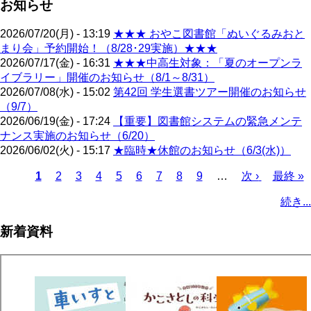
お知らせ
2026/07/20(月) - 13:19
★★★ おやこ図書館「ぬいぐるみおと
まり会」予約開始！（8/28･29実施）★★★
2026/07/17(金) - 16:31
★★★中高生対象：「夏のオープンラ
イブラリー」開催のお知らせ（8/1～8/31）
2026/07/08(水) - 15:02
第42回 学生選書ツアー開催のお知らせ
（9/7）
2026/06/19(金) - 17:24
【重要】図書館システムの緊急メンテ
ナンス実施のお知らせ（6/20）
2026/06/02(火) - 15:17
★臨時★休館のお知らせ（6/3(水)）
カ
1
ペ
2
ペ
3
ペ
4
ペ
5
ペ
6
ペ
7
ペ
8
ペ
9
…
次
次 ›
最
最終 »
レ
ー
ー
ー
ー
ー
ー
ー
ー
ペ
終
ペ
続き...
ン
ジ
ジ
ジ
ジ
ジ
ジ
ジ
ジ
ー
ペ
ー
ト
ジ
ー
ジ
新着資料
ペ
ジ
送
ー
り
ジ