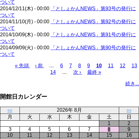
ついて
ー
2014/12/11(木) - 00:00
「としょかんNEWS」第93号の発行に
ジ
ついて
2014/11/10(月) - 00:00
「としょかんNEWS」第92号の発行に
ついて
2014/10/09(木) - 00:00
「としょかんNEWS」第91号の発行に
ついて
2014/09/09(火) - 00:00
「としょかんNEWS」第90号の発行に
ついて
先
« 先頭
前
‹ 前
…
ペ
6
ペ
7
ペ
8
ペ
9
カ
10
ペ
11
ペ
12
ペ
13
頭
ペ
ペ
14
ー
…
ー
次
次 ›
ー
ー
最
最終 »
レ
ー
ー
ー
ペ
ペ
ー
ー
ジ
ジ
ペ
ジ
ジ
終
ン
ジ
ジ
ジ
ー
続き...
ー
ジ
ジ
ー
ペ
ト
ジ
ジ
ジ
ー
ペ
送
開館日カレンダー
ジ
ー
り
ジ
2026年 8月
<<
>>
月
火
水
木
金
土
日
1
2
3
4
5
6
7
8
9
10
11
12
13
14
15
16