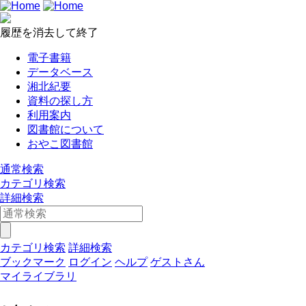
履歴を消去して終了
電子書籍
データベース
湘北紀要
資料の探し方
利用案内
図書館について
おやこ図書館
通常検索
カテゴリ検索
詳細検索
カテゴリ検索
詳細検索
ブックマーク
ログイン
ヘルプ
ゲストさん
マイライブラリ