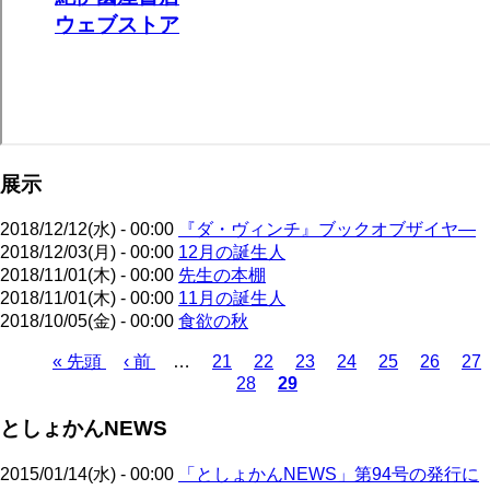
展示
2018/12/12(水) - 00:00
『ダ・ヴィンチ』ブックオブザイヤ―
2018/12/03(月) - 00:00
12月の誕生人
2018/11/01(木) - 00:00
先生の本棚
2018/11/01(木) - 00:00
11月の誕生人
2018/10/05(金) - 00:00
食欲の秋
先
« 先頭
前
‹ 前
…
ペ
21
ペ
22
ペ
23
ペ
24
ペ
25
ペ
26
ペ
27
28
29
頭
ペ
ー
ペ
ー
カ
ー
ー
ー
ー
ー
ペ
ペ
ー
ジ
ー
ジ
レ
ジ
ジ
ジ
ジ
ジ
ー
としょかんNEWS
ー
ジ
ジ
ン
ジ
ジ
ト
送
2015/01/14(水) - 00:00
「としょかんNEWS」第94号の発行に
ペ
り