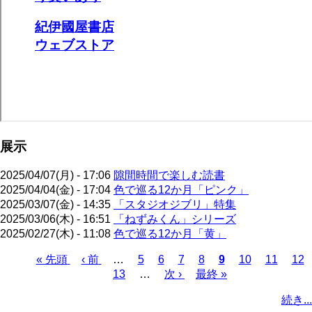
展示
2025/04/07(月) - 17:06
隙間時間で楽しむ読書
2025/04/04(金) - 17:04
色で巡る12か月「ピンク」
2025/03/07(金) - 14:35
「スタジオジブリ」特集
2025/03/06(木) - 16:51
「ねずみくん」シリーズ
2025/02/27(木) - 11:08
色で巡る12か月「黄」
先
« 先頭
前
‹ 前
…
ペ
5
ペ
6
ペ
7
ペ
8
カ
9
ペ
10
ペ
11
ペ
12
頭
ペ
ペ
13
ー
…
ー
次
次 ›
ー
最
最終 »
ー
レ
ー
ー
ー
ペ
ペ
ー
ー
ジ
ジ
ペ
ジ
終
ジ
ン
ジ
ジ
ジ
ー
続き...
ー
ジ
ジ
ー
ペ
ト
ジ