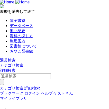
履歴を消去して終了
電子書籍
データベース
湘北紀要
資料の探し方
利用案内
図書館について
おやこ図書館
通常検索
カテゴリ検索
詳細検索
カテゴリ検索
詳細検索
ブックマーク
ログイン
ヘルプ
ゲストさん
マイライブラリ