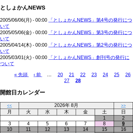
ジ
ジ
ー
ペ
送
としょかんNEWS
ジ
ー
り
ジ
2005/06/06(月) - 00:00
「としょかんNEWS」第4号の発行につ
いて
2005/05/06(金) - 00:00
「としょかんNEWS」第3号の発行につ
いて
2005/04/14(木) - 00:00
「としょかんNEWS」第2号の発行につ
いて
2005/03/01(火) - 00:00
「としょかんNEWS」創刊号の発行に
ついて
先
« 先頭
前
‹ 前
…
ペ
20
ペ
21
ペ
22
ペ
23
ペ
24
ペ
25
ペ
26
27
28
頭
ペ
ー
ペ
ー
カ
ー
ー
ー
ー
ー
ペ
ペ
ー
ジ
ー
ジ
レ
ジ
ジ
ジ
ジ
ジ
ー
開館日カレンダー
ー
ジ
ジ
ン
ジ
ジ
ト
送
2026年 8月
ペ
り
<<
>>
月
火
水
木
金
土
日
ー
1
2
ジ
3
4
5
6
7
8
9
10
11
12
13
14
15
16