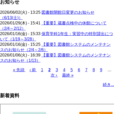
お知らせ
2026/06/02(火) - 13:25
図書館開館日変更のお知らせ
（6/13(土)）
2026/01/29(木) - 15:41
【重要】蔵書点検中の休館について
（2/4～2/12）
2026/01/16(金) - 15:33
保育学科1年生：実習中の特別貸出につ
いて（1/19～3/28）
2026/01/16(金) - 15:25
【重要】図書館システムのメンテナン
スのお知らせ（2/4～2/6）
2026/01/06(火) - 16:39
【重要】図書館システムのメンテナン
スのお知らせ（1/13）
先
« 先頭
前
‹ 前
ペ
1
カ
2
ペ
3
ペ
4
ペ
5
ペ
6
ペ
7
ペ
8
ペ
9
…
頭
ペ
ー
レ
次
次 ›
ー
最
最終 »
ー
ー
ー
ー
ー
ー
ペ
ペ
ー
ジ
ン
ペ
ジ
終
ジ
ジ
ジ
ジ
ジ
ジ
ー
続き...
ー
ジ
ト
ー
ペ
ジ
ジ
ペ
ジ
ー
送
新着資料
ー
ジ
り
ジ