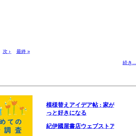
次
次 ›
最
最終 »
ペ
終
続き...
ー
ペ
ジ
ー
ジ