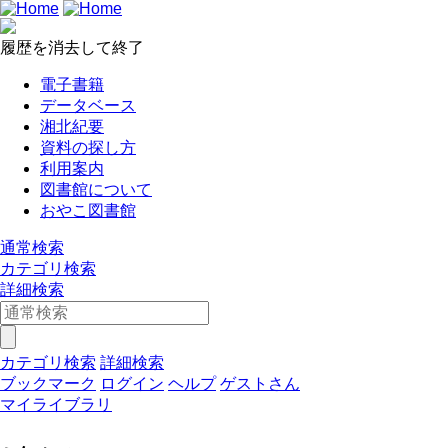
履歴を消去して終了
電子書籍
データベース
湘北紀要
資料の探し方
利用案内
図書館について
おやこ図書館
通常検索
カテゴリ検索
詳細検索
カテゴリ検索
詳細検索
ブックマーク
ログイン
ヘルプ
ゲストさん
マイライブラリ