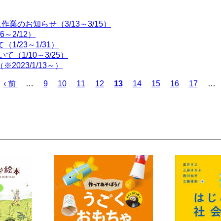
のお知らせ（3/13～3/15）
～2/12）
1/23～1/31）
（1/10～3/25）
023/1/13～）
前
‹ 前
…
ペ
9
ペ
10
ペ
11
ペ
12
カ
13
ペ
14
ペ
15
ペ
16
ペ
17
…
ペ
ー
ー
ー
ー
レ
ー
ー
ー
ー
ー
ジ
ジ
ジ
ジ
ン
ジ
ジ
ジ
ジ
ジ
ト
ペ
ー
ジ