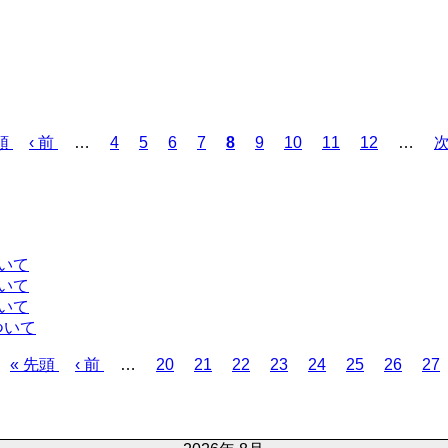
頭
前
‹ 前
…
ペ
4
ペ
5
ペ
6
ペ
7
カ
8
ペ
9
ペ
10
ペ
11
ペ
12
…
次
ペ
ー
ー
ー
ー
レ
ー
ー
ー
ー
ー
ジ
ジ
ジ
ジ
ン
ジ
ジ
ジ
ジ
ジ
ト
ペ
ー
いて
ジ
いて
いて
ついて
先
« 先頭
前
‹ 前
…
ペ
20
ペ
21
ペ
22
ペ
23
ペ
24
ペ
25
ペ
26
ペ
27
頭
ペ
ー
ー
ー
ー
ー
ー
ー
ー
ペ
ー
ジ
ジ
ジ
ジ
ジ
ジ
ジ
ジ
ー
ジ