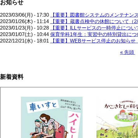
お知らせ
2023/03/06(月) - 17:30
【重要】図書館システムのメンテナンス作業
2023/01/26(木) - 11:14
【重要】蔵書点検中の休館について（2/6
2023/01/23(月) - 10:28
【重要】ILLサービスの一時停止について（
2023/01/07(土) - 10:44
保育学科1年生：実習中の特別貸出について
2022/12/21(水) - 18:01
【重要】WEBサービス停止のお知らせ（※2
先
« 先頭
頭
ペ
ペ
ー
ー
ジ
新着資料
ジ
送
り