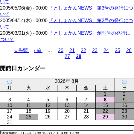
いて
2005/05/06(金) - 00:00
「としょかんNEWS」第3号の発行につ
いて
2005/04/14(木) - 00:00
「としょかんNEWS」第2号の発行につ
いて
2005/03/01(火) - 00:00
「としょかんNEWS」創刊号の発行に
ついて
先
« 先頭
前
‹ 前
…
ペ
20
ペ
21
ペ
22
ペ
23
ペ
24
ペ
25
ペ
26
27
28
頭
ペ
ー
ペ
ー
カ
ー
ー
ー
ー
ー
ペ
ペ
ー
ジ
ー
ジ
レ
ジ
ジ
ジ
ジ
ジ
ー
開館日カレンダー
ー
ジ
ジ
ン
ジ
ジ
ト
送
2026年 8月
ペ
り
<<
>>
月
火
水
木
金
土
日
ー
1
2
ジ
3
4
5
6
7
8
9
10
11
12
13
14
15
16
17
18
19
20
21
22
23
24
25
26
27
28
29
30
31