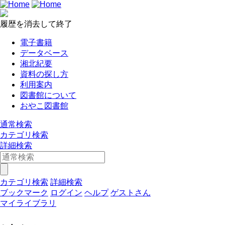
履歴を消去して終了
電子書籍
データベース
湘北紀要
資料の探し方
利用案内
図書館について
おやこ図書館
通常検索
カテゴリ検索
詳細検索
カテゴリ検索
詳細検索
ブックマーク
ログイン
ヘルプ
ゲストさん
マイライブラリ