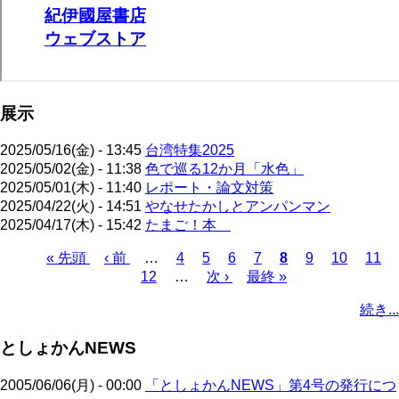
展示
2025/05/16(金) - 13:45
台湾特集2025
2025/05/02(金) - 11:38
色で巡る12か月「水色」
2025/05/01(木) - 11:40
レポート・論文対策
2025/04/22(火) - 14:51
やなせたかしとアンパンマン
2025/04/17(木) - 15:42
たまご！本
先
« 先頭
前
‹ 前
…
ペ
4
ペ
5
ペ
6
ペ
7
カ
8
ペ
9
ペ
10
ペ
11
頭
ペ
12
…
ー
ー
次
次 ›
ー
最
最終 »
ー
レ
ー
ー
ー
ペ
ペ
ー
ジ
ジ
ペ
ジ
終
ジ
ン
ジ
ジ
ジ
ー
続き...
ー
ジ
ー
ペ
ト
ジ
ジ
ジ
ー
ペ
送
としょかんNEWS
ジ
ー
り
ジ
2005/06/06(月) - 00:00
「としょかんNEWS」第4号の発行につ