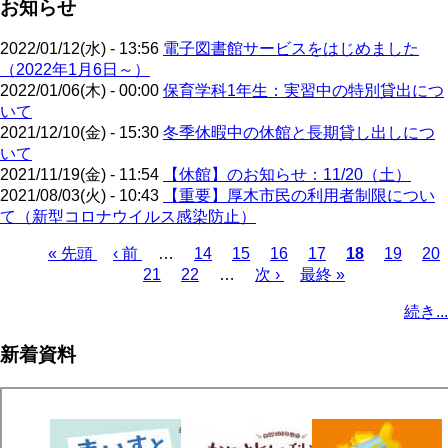
お知らせ
2022/01/12(水) - 13:56
電子図書館サービスをはじめました
（2022年1月6日～）
2022/01/06(木) - 00:00
保育学科1年生：実習中の特別貸出につ
いて
2021/12/10(金) - 15:30
冬季休暇中の休館と長期貸し出しにつ
いて
2021/11/19(金) - 11:54
【休館】のお知らせ：11/20（土）
2021/08/03(火) - 10:43
【重要】厚木市民の利用者制限につい
て（新型コロナウイルス感染防止）
先
« 先頭
前
‹ 前
…
ペ
14
ペ
15
ペ
16
ペ
17
カ
18
ペ
19
ペ
20
頭
ペ
ペ
21
ペ
22
ー
…
ー
次
次 ›
ー
最
最終 »
ー
レ
ー
ー
ペ
ペ
ー
ー
ー
ジ
ジ
ペ
ジ
終
ジ
ン
ジ
ジ
ー
続き...
ー
ジ
ジ
ジ
ー
ペ
ト
ジ
ジ
ジ
ー
ペ
送
新着資料
ジ
ー
り
ジ