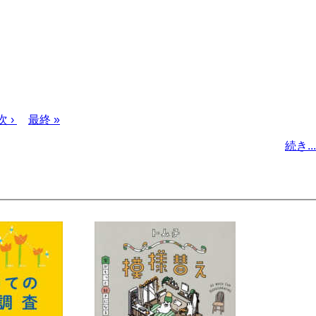
次
次 ›
最
最終 »
ペ
終
続き...
ー
ペ
ジ
ー
ジ