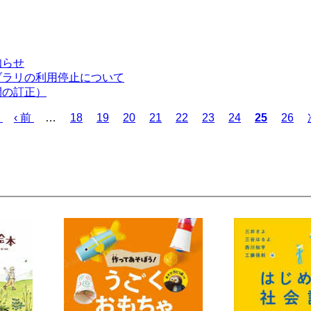
知らせ
ブラリの利用停止について
間の訂正）
前
‹ 前
…
ペ
18
ペ
19
ペ
20
ペ
21
ペ
22
ペ
23
ペ
24
カ
25
ペ
26
ペ
ー
ー
ー
ー
ー
ー
ー
レ
ー
ー
ジ
ジ
ジ
ジ
ジ
ジ
ジ
ン
ジ
ジ
ト
ペ
ー
ジ