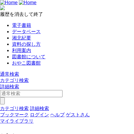
履歴を消去して終了
電子書籍
データベース
湘北紀要
資料の探し方
利用案内
図書館について
おやこ図書館
通常検索
カテゴリ検索
詳細検索
カテゴリ検索
詳細検索
ブックマーク
ログイン
ヘルプ
ゲストさん
マイライブラリ