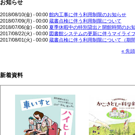
お知らせ
2018/08/10(金) - 00:00
館内工事に伴う利用制限のお知らせ
2018/07/09(月) - 00:00
蔵書点検に伴う利用制限について
2018/07/06(金) - 00:00
夏季休暇中の特別貸出と開館時間のお
2017/08/22(火) - 00:00
図書館システムの更新に伴うマイライ
2017/08/01(火) - 00:00
蔵書点検に伴う利用制限について（期
先
« 先頭
頭
ペ
ペ
ー
ー
ジ
新着資料
ジ
送
り