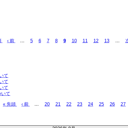
頭
前
‹ 前
…
ペ
5
ペ
6
ペ
7
ペ
8
カ
9
ペ
10
ペ
11
ペ
12
ペ
13
…
次
ペ
ー
ー
ー
ー
レ
ー
ー
ー
ー
ー
ジ
ジ
ジ
ジ
ン
ジ
ジ
ジ
ジ
ジ
ト
ペ
ー
いて
ジ
いて
いて
ついて
先
« 先頭
前
‹ 前
…
ペ
20
ペ
21
ペ
22
ペ
23
ペ
24
ペ
25
ペ
26
ペ
27
頭
ペ
ー
ー
ー
ー
ー
ー
ー
ー
ペ
ー
ジ
ジ
ジ
ジ
ジ
ジ
ジ
ジ
ー
ジ