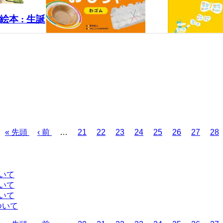
先
« 先頭
前
‹ 前
…
ペ
21
ペ
22
ペ
23
ペ
24
ペ
25
ペ
26
ペ
27
ペ
28
頭
ペ
ー
ー
ー
ー
ー
ー
ー
ー
ペ
ー
ジ
ジ
ジ
ジ
ジ
ジ
ジ
ジ
ー
ジ
ジ
いて
いて
いて
ついて