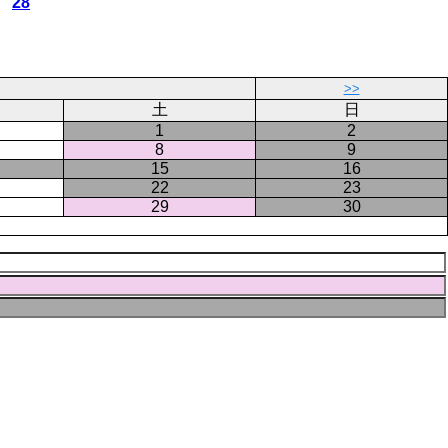
カ
28
レ
ン
ト
ペ
>>
ー
土
日
ジ
1
2
8
9
15
16
22
23
29
30