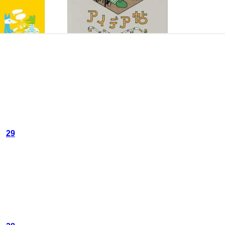
カ
29
レ
ン
ト
ペ
ー
ジ