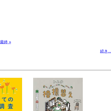
最
最終 »
終
続き...
ペ
ー
ジ