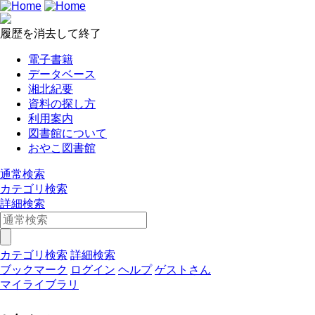
履歴を消去して終了
電子書籍
データベース
湘北紀要
資料の探し方
利用案内
図書館について
おやこ図書館
通常検索
カテゴリ検索
詳細検索
カテゴリ検索
詳細検索
ブックマーク
ログイン
ヘルプ
ゲストさん
マイライブラリ