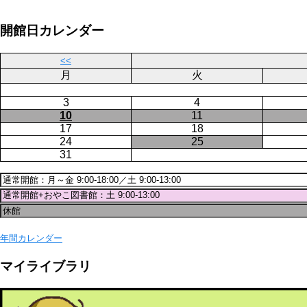
ペ
開館日カレンダー
ー
ジ
送
<<
り
月
火
3
4
10
11
17
18
24
25
31
年間カレンダー
マイライブラリ