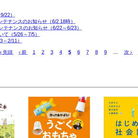
/22）
テナンスのお知らせ（6/2 18時）
ンテナンスのお知らせ（6/22～6/23）
（5/26～7/5）
～2/11）
先
« 先頭
前
‹ 前
ペ
1
ペ
2
ペ
3
ペ
4
カ
5
ペ
6
ペ
7
ペ
8
ペ
9
…
次
次 ›
頭
ペ
ー
ー
ー
ー
レ
ー
ー
ー
ー
ペ
ペ
ー
ジ
ジ
ジ
ジ
ン
ジ
ジ
ジ
ジ
ー
ー
ジ
ト
ジ
ジ
ペ
ー
ジ