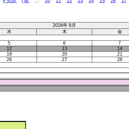
先
« 先頭
前
‹ 前
…
ペ
20
ペ
21
ペ
22
ペ
23
ペ
24
ペ
25
ペ
26
ペ
27
頭
ペ
ー
ー
ー
ー
ー
ー
ー
ー
ペ
ー
ジ
ジ
ジ
ジ
ジ
ジ
ジ
ジ
ー
ジ
ジ
2026年 8月
水
木
金
5
6
7
12
13
14
19
20
21
26
27
28