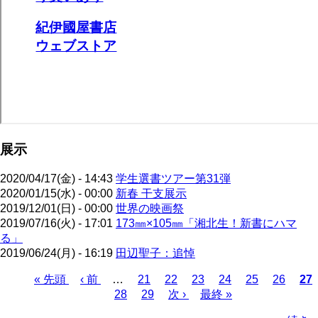
展示
2020/04/17(金) - 14:43
学生選書ツアー第31弾
2020/01/15(水) - 00:00
新春 干支展示
2019/12/01(日) - 00:00
世界の映画祭
2019/07/16(火) - 17:01
173㎜×105㎜「湘北生！新書にハマ
る」
2019/06/24(月) - 16:19
田辺聖子：追悼
先
« 先頭
前
‹ 前
…
ペ
21
ペ
22
ペ
23
ペ
24
ペ
25
ペ
26
カ
27
頭
ペ
ペ
28
ー
ペ
29
ー
次
次 ›
ー
最
最終 »
ー
ー
ー
レ
ペ
ペ
ー
ー
ジ
ー
ジ
ペ
ジ
終
ジ
ジ
ジ
ン
ー