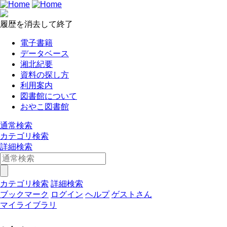
履歴を消去して終了
電子書籍
データベース
湘北紀要
資料の探し方
利用案内
図書館について
おやこ図書館
通常検索
カテゴリ検索
詳細検索
カテゴリ検索
詳細検索
ブックマーク
ログイン
ヘルプ
ゲストさん
マイライブラリ