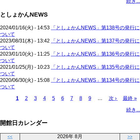
続き...
ー
ジ
ジ
ジ
ー
ペ
ト
ジ
ジ
ジ
ー
ペ
送
としょかんNEWS
ジ
ー
り
ジ
2024/01/16(火) - 14:53
「としょかんNEWS」第138号の発行に
ついて
2023/08/31(木) - 13:42
「としょかんNEWS」第137号の発行に
ついて
2023/01/10(火) - 11:25
「としょかんNEWS」第136号の発行に
ついて
2021/01/25(月) - 10:23
「としょかんNEWS」第135号の発行に
ついて
2020/06/30(火) - 15:08
「としょかんNEWS」第134号の発行に
ついて
カ
1
ペ
2
ペ
3
ペ
4
ペ
5
ペ
6
ペ
7
ペ
8
ペ
9
…
次
次 ›
最
最終 »
レ
ー
ー
ー
ー
ー
ー
ー
ー
ペ
終
ペ
続き...
ン
ジ
ジ
ジ
ジ
ジ
ジ
ジ
ジ
ー
ペ
ー
ト
ジ
ー
ジ
開館日カレンダー
ペ
ジ
送
ー
り
2026年 8月
<<
>>
ジ