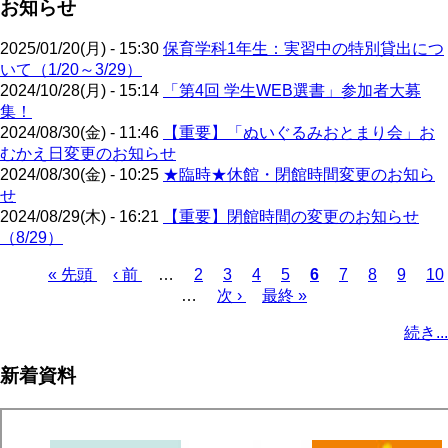
お知らせ
2025/01/20(月) - 15:30
保育学科1年生：実習中の特別貸出につ
いて（1/20～3/29）
2024/10/28(月) - 15:14
「第4回 学生WEB選書」参加者大募
集！
2024/08/30(金) - 11:46
【重要】「ぬいぐるみおとまり会」お
むかえ日変更のお知らせ
2024/08/30(金) - 10:25
★臨時★休館・閉館時間変更のお知ら
せ
2024/08/29(木) - 16:21
【重要】閉館時間の変更のお知らせ
（8/29）
先
« 先頭
前
‹ 前
…
ペ
2
ペ
3
ペ
4
ペ
5
カ
6
ペ
7
ペ
8
ペ
9
ペ
10
頭
ペ
…
ー
次
次 ›
ー
ー
最
最終 »
ー
レ
ー
ー
ー
ー
ペ
ペ
ー
ジ
ペ
ジ
ジ
終
ジ
ン
ジ
ジ
ジ
ジ
ー
続き...
ー
ジ
ー
ペ
ト
ジ
ジ
ジ
ー
ペ
送
新着資料
ジ
ー
り
ジ