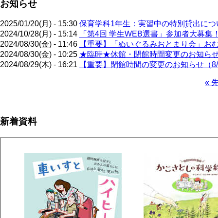
お知らせ
2025/01/20(月) - 15:30
保育学科1年生：実習中の特別貸出について
2024/10/28(月) - 15:14
「第4回 学生WEB選書」参加者大募集
2024/08/30(金) - 11:46
【重要】「ぬいぐるみおとまり会」お
2024/08/30(金) - 10:25
★臨時★休館・閉館時間変更のお知ら
2024/08/29(木) - 16:21
【重要】閉館時間の変更のお知らせ（8/
先
« 
頭
ペ
ペ
ー
ー
ジ
新着資料
ジ
送
り