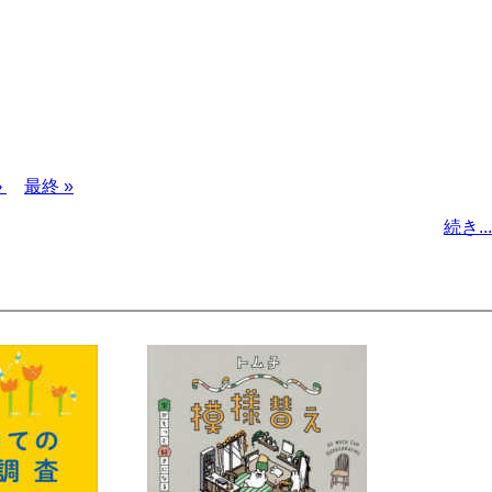
›
最
最終 »
終
続き...
ペ
ー
ジ