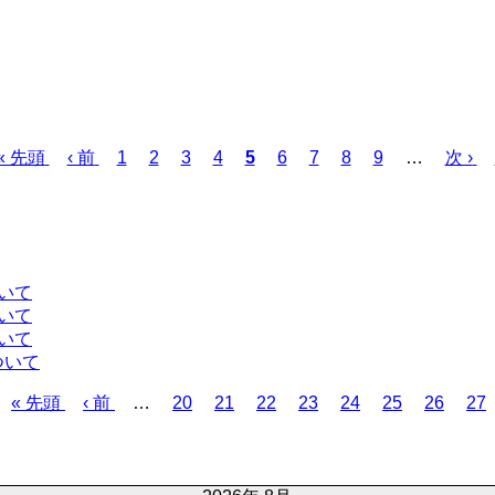
先
« 先頭
前
‹ 前
ペ
1
ペ
2
ペ
3
ペ
4
カ
5
ペ
6
ペ
7
ペ
8
ペ
9
…
次
次 ›
頭
ペ
ー
ー
ー
ー
レ
ー
ー
ー
ー
ペ
ペ
ー
ジ
ジ
ジ
ジ
ン
ジ
ジ
ジ
ジ
ー
ー
ジ
ト
ジ
ジ
ペ
ー
いて
ジ
いて
いて
ついて
先
« 先頭
前
‹ 前
…
ペ
20
ペ
21
ペ
22
ペ
23
ペ
24
ペ
25
ペ
26
ペ
27
頭
ペ
ー
ー
ー
ー
ー
ー
ー
ー
ペ
ー
ジ
ジ
ジ
ジ
ジ
ジ
ジ
ジ
ー
ジ