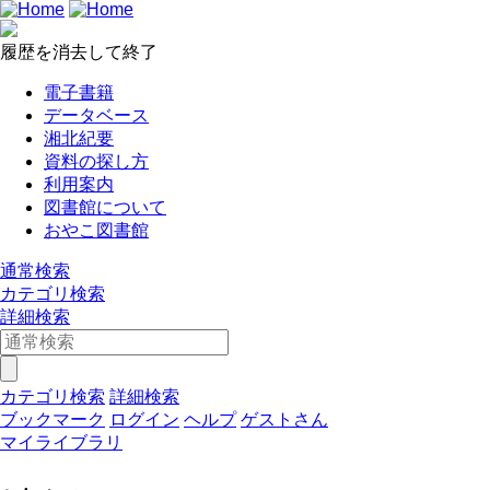
履歴を消去して終了
電子書籍
データベース
湘北紀要
資料の探し方
利用案内
図書館について
おやこ図書館
通常検索
カテゴリ検索
詳細検索
カテゴリ検索
詳細検索
ブックマーク
ログイン
ヘルプ
ゲストさん
マイライブラリ