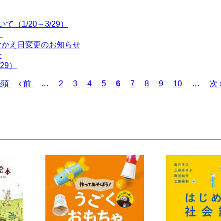
（1/20～3/29）
！
むかえ日変更のお知らせ
せ
29）
先頭
前
‹ 前
…
ペ
2
ペ
3
ペ
4
ペ
5
カ
6
ペ
7
ペ
8
ペ
9
ペ
10
…
次
次 
ペ
ー
ー
ー
ー
レ
ー
ー
ー
ー
ペ
ー
ジ
ジ
ジ
ジ
ン
ジ
ジ
ジ
ジ
ー
ジ
ト
ジ
ペ
ー
ジ