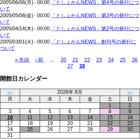
2005/06/06(月) - 00:00
「としょかんNEWS」第4号の発行につ
ペ
り
いて
ー
2005/05/06(金) - 00:00
「としょかんNEWS」第3号の発行につ
ジ
いて
2005/04/14(木) - 00:00
「としょかんNEWS」第2号の発行につ
いて
2005/03/01(火) - 00:00
「としょかんNEWS」創刊号の発行に
ついて
先
« 先頭
前
‹ 前
…
ペ
20
ペ
21
ペ
22
ペ
23
ペ
24
ペ
25
ペ
26
27
28
頭
ペ
ー
ペ
ー
カ
ー
ー
ー
ー
ー
ペ
ペ
ー
ジ
ー
ジ
レ
ジ
ジ
ジ
ジ
ジ
ー
開館日カレンダー
ー
ジ
ジ
ン
ジ
ジ
ト
送
2026年 8月
ペ
り
<<
>>
月
火
水
木
金
土
日
ー
1
2
ジ
3
4
5
6
7
8
9
10
11
12
13
14
15
16
17
18
19
20
21
22
23
24
25
26
27
28
29
30
31