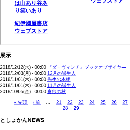
展示
2018/12/12(水) - 00:00
『ダ・ヴィンチ』ブックオブザイヤ―
2018/12/03(月) - 00:00
12月の誕生人
2018/11/01(木) - 00:00
先生の本棚
2018/11/01(木) - 00:00
11月の誕生人
2018/10/05(金) - 00:00
食欲の秋
先
« 先頭
前
‹ 前
…
ペ
21
ペ
22
ペ
23
ペ
24
ペ
25
ペ
26
ペ
27
28
29
頭
ペ
ー
ペ
ー
カ
ー
ー
ー
ー
ー
ペ
ペ
ー
ジ
ー
ジ
レ
ジ
ジ
ジ
ジ
ジ
ー
としょかんNEWS
ー
ジ
ジ
ン
ジ
ジ
ト
送