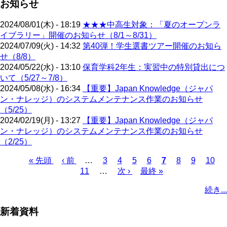
お知らせ
2024/08/01(木) - 18:19
★★★中高生対象：「夏のオープンラ
イブラリー」開催のお知らせ（8/1～8/31）
2024/07/09(火) - 14:32
第40弾！学生選書ツアー開催のお知ら
せ（8/8）
2024/05/22(水) - 13:10
保育学科2年生：実習中の特別貸出につ
いて（5/27～7/8）
2024/05/08(水) - 16:34
【重要】Japan Knowledge（ジャパ
ン・ナレッジ）のシステムメンテナンス作業のお知らせ
（5/25）
2024/02/19(月) - 13:27
【重要】Japan Knowledge（ジャパ
ン・ナレッジ）のシステムメンテナンス作業のお知らせ
（2/25）
先
« 先頭
前
‹ 前
…
ペ
3
ペ
4
ペ
5
ペ
6
カ
7
ペ
8
ペ
9
ペ
10
頭
ペ
11
…
ー
ー
次
次 ›
ー
最
最終 »
ー
レ
ー
ー
ー
ペ
ペ
ー
ジ
ジ
ペ
ジ
終
ジ
ン
ジ
ジ
ジ
ー
続き...
ー
ジ
ー
ペ
ト
ジ
ジ
ジ
ー
ペ
送
新着資料
ジ
ー
り
ジ