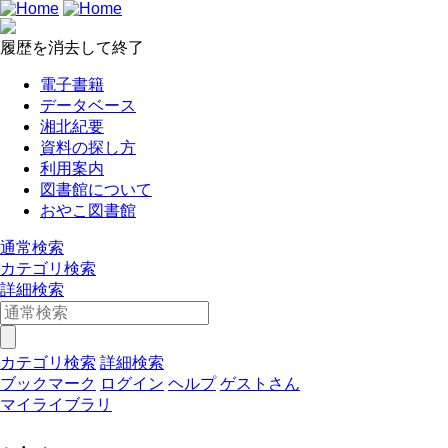
履歴を消去して終了
電子書籍
データベース
湘北紀要
資料の探し方
利用案内
図書館について
おやこ図書館
通常検索
カテゴリ検索
詳細検索
カテゴリ検索
詳細検索
ブックマーク
ログイン
ヘルプ
ゲストさん
マイライブラリ