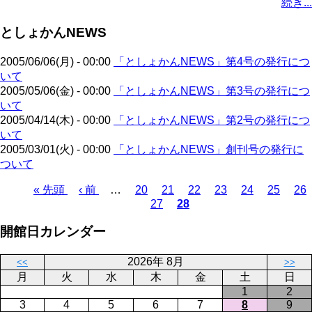
続き...
ー
ジ
ー
ペ
ト
ジ
ジ
ジ
ー
ペ
送
としょかんNEWS
ジ
ー
り
ジ
2005/06/06(月) - 00:00
「としょかんNEWS」第4号の発行につ
いて
2005/05/06(金) - 00:00
「としょかんNEWS」第3号の発行につ
いて
2005/04/14(木) - 00:00
「としょかんNEWS」第2号の発行につ
いて
2005/03/01(火) - 00:00
「としょかんNEWS」創刊号の発行に
ついて
先
« 先頭
前
‹ 前
…
ペ
20
ペ
21
ペ
22
ペ
23
ペ
24
ペ
25
ペ
26
27
28
頭
ペ
ー
ペ
ー
カ
ー
ー
ー
ー
ー
ペ
ペ
ー
ジ
ー
ジ
レ
ジ
ジ
ジ
ジ
ジ
ー
開館日カレンダー
ー
ジ
ジ
ン
ジ
ジ
ト
送
2026年 8月
ペ
り
<<
>>
月
火
水
木
金
土
日
ー
1
2
ジ
3
4
5
6
7
8
9