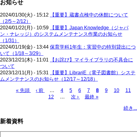
お知らせ
2024/01/30(火) - 15:12
【重要】蔵書点検中の休館について
（2/5～2/12）
2024/01/22(月) - 10:59
【重要】Japan Knowledge（ジャパ
ン・ナレッジ）のシステムメンテナンス作業のお知らせ
（1/31）
2024/01/19(金) - 13:44
保育学科1年生：実習中の特別貸出につ
いて（1/18～3/29）
2023/12/21(木) - 11:01
【お詫び】マイライブラリの不具合に
ついて
2023/12/11(月) - 15:31
【重要】LibrariE（電子図書館）システ
ムメンテナンスのお知らせ（12/17～12/18）
先
« 先頭
前
‹ 前
…
ペ
4
ペ
5
ペ
6
ペ
7
カ
8
ペ
9
ペ
10
ペ
11
頭
ペ
12
…
ー
ー
次
次 ›
ー
最
最終 »
ー
レ
ー
ー
ー
ペ
ペ
ー
ジ
ジ
ペ
ジ
終
ジ
ン
ジ
ジ
ジ
ー
続き...
ー
ジ
ー
ペ
ト
ジ
ジ
ジ
ー
ペ
送
新着資料
ジ
ー
り
ジ