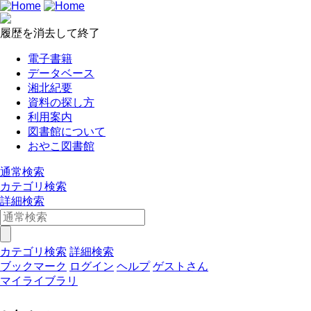
履歴を消去して終了
電子書籍
データベース
湘北紀要
資料の探し方
利用案内
図書館について
おやこ図書館
通常検索
カテゴリ検索
詳細検索
カテゴリ検索
詳細検索
ブックマーク
ログイン
ヘルプ
ゲストさん
マイライブラリ