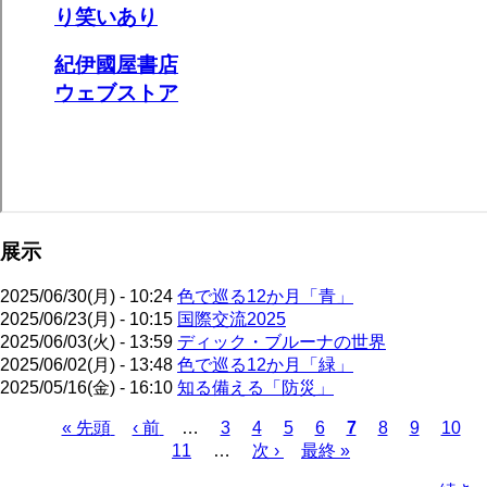
展示
2025/06/30(月) - 10:24
色で巡る12か月「青」
2025/06/23(月) - 10:15
国際交流2025
2025/06/03(火) - 13:59
ディック・ブルーナの世界
2025/06/02(月) - 13:48
色で巡る12か月「緑」
2025/05/16(金) - 16:10
知る備える「防災」
先
« 先頭
前
‹ 前
…
ペ
3
ペ
4
ペ
5
ペ
6
カ
7
ペ
8
ペ
9
ペ
10
頭
ペ
11
…
ー
ー
次
次 ›
ー
最
最終 »
ー
レ
ー
ー
ー
ペ
ペ
ー
ジ
ジ
ペ
ジ
終
ジ
ン
ジ
ジ
ジ
ー