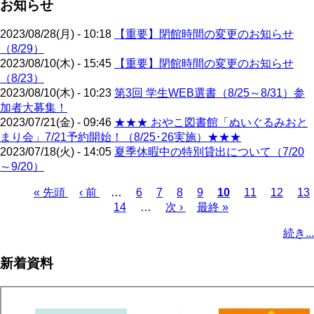
お知らせ
2023/08/28(月) - 10:18
【重要】閉館時間の変更のお知らせ
（8/29）
2023/08/10(木) - 15:45
【重要】閉館時間の変更のお知らせ
（8/23）
2023/08/10(木) - 10:23
第3回 学生WEB選書（8/25～8/31）参
加者大募集！
2023/07/21(金) - 09:46
★★★ おやこ図書館「ぬいぐるみおと
まり会」7/21予約開始！（8/25･26実施）★★★
2023/07/18(火) - 14:05
夏季休暇中の特別貸出について（7/20
～9/20）
先
« 先頭
前
‹ 前
…
ペ
6
ペ
7
ペ
8
ペ
9
カ
10
ペ
11
ペ
12
ペ
13
頭
ペ
ペ
14
ー
…
ー
次
次 ›
ー
ー
最
最終 »
レ
ー
ー
ー
ペ
ペ
ー
ー
ジ
ジ
ペ
ジ
ジ
終
ン
ジ
ジ
ジ
ー
続き...
ー
ジ
ジ
ー
ペ
ト
ジ
ジ
ジ
ー
ペ
送
新着資料
ジ
ー
り
ジ