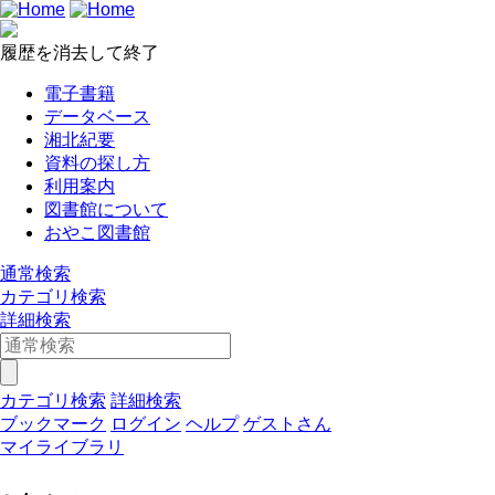
履歴を消去して終了
電子書籍
データベース
湘北紀要
資料の探し方
利用案内
図書館について
おやこ図書館
通常検索
カテゴリ検索
詳細検索
カテゴリ検索
詳細検索
ブックマーク
ログイン
ヘルプ
ゲストさん
マイライブラリ