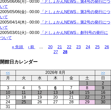
2005/06/06(月) - 00:00
「としょかんNEWS」第4号の発行につ
いて
2005/05/06(金) - 00:00
「としょかんNEWS」第3号の発行につ
いて
2005/04/14(木) - 00:00
「としょかんNEWS」第2号の発行につ
いて
2005/03/01(火) - 00:00
「としょかんNEWS」創刊号の発行に
ついて
先
« 先頭
前
‹ 前
…
ペ
20
ペ
21
ペ
22
ペ
23
ペ
24
ペ
25
ペ
26
27
28
頭
ペ
ー
ペ
ー
カ
ー
ー
ー
ー
ー
ペ
ペ
ー
ジ
ー
ジ
レ
ジ
ジ
ジ
ジ
ジ
ー
開館日カレンダー
ー
ジ
ジ
ン
ジ
ジ
ト
送
2026年 8月
ペ
り
<<
>>
月
火
水
木
金
土
日
ー
1
2
ジ
3
4
5
6
7
8
9
10
11
12
13
14
15
16
17
18
19
20
21
22
23
24
25
26
27
28
29
30
31