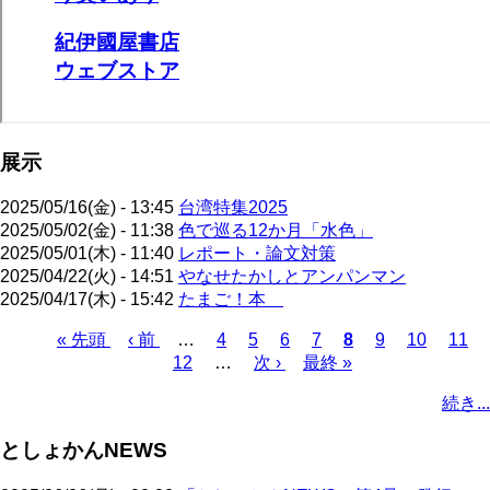
展示
2025/05/16(金) - 13:45
台湾特集2025
2025/05/02(金) - 11:38
色で巡る12か月「水色」
2025/05/01(木) - 11:40
レポート・論文対策
2025/04/22(火) - 14:51
やなせたかしとアンパンマン
2025/04/17(木) - 15:42
たまご！本
先
« 先頭
前
‹ 前
…
ペ
4
ペ
5
ペ
6
ペ
7
カ
8
ペ
9
ペ
10
ペ
11
頭
ペ
12
…
ー
ー
次
次 ›
ー
最
最終 »
ー
レ
ー
ー
ー
ペ
ペ
ー
ジ
ジ
ペ
ジ
終
ジ
ン
ジ
ジ
ジ
ー
続き...
ー
ジ
ー
ペ
ト
ジ
ジ
ジ
ー
ペ
送
としょかんNEWS
ジ
ー
り
ジ