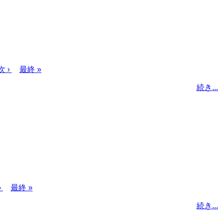
次
次 ›
最
最終 »
ペ
終
続き...
ー
ペ
ジ
ー
ジ
›
最
最終 »
終
続き...
ペ