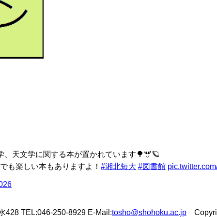
、天文学に関する本が置かれています🌳🫎🪐
でも楽しい本もありますよ！
#湘北短大
#図書館
pic.twitter.c
2026
L:046-250-8929 E-Mail:
tosho@shohoku.ac.jp
Copyrigh