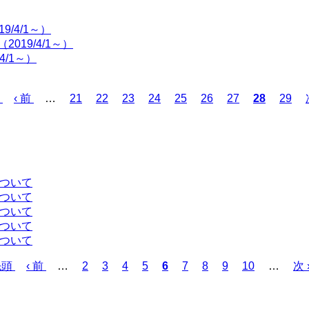
/4/1～）
19/4/1～）
4/1～）
前
‹ 前
…
ペ
21
ペ
22
ペ
23
ペ
24
ペ
25
ペ
26
ペ
27
カ
28
ペ
29
ペ
ー
ー
ー
ー
ー
ー
ー
レ
ー
ー
ジ
ジ
ジ
ジ
ジ
ジ
ジ
ン
ジ
ジ
ト
ペ
ー
について
ジ
について
について
について
について
先頭
前
‹ 前
…
ペ
2
ペ
3
ペ
4
ペ
5
カ
6
ペ
7
ペ
8
ペ
9
ペ
10
…
次
次 
ペ
ー
ー
ー
ー
レ
ー
ー
ー
ー
ペ
ー
ジ
ジ
ジ
ジ
ン
ジ
ジ
ジ
ジ
ー