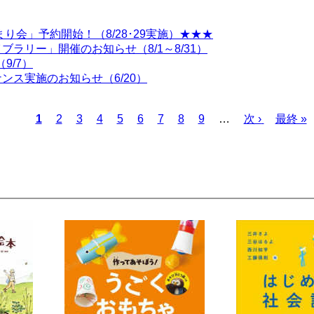
り会」予約開始！（8/28･29実施）★★★
ラリー」開催のお知らせ（8/1～8/31）
9/7）
ス実施のお知らせ（6/20）
カ
1
ペ
2
ペ
3
ペ
4
ペ
5
ペ
6
ペ
7
ペ
8
ペ
9
…
次
次 ›
最
最終 »
レ
ー
ー
ー
ー
ー
ー
ー
ー
ペ
終
ン
ジ
ジ
ジ
ジ
ジ
ジ
ジ
ジ
ー
ペ
ト
ジ
ー
ペ
ジ
ー
ジ