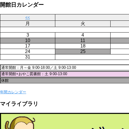
ー
ジ
開館日カレンダー
ジ
送
り
<<
月
火
3
4
10
11
17
18
24
25
31
年間カレンダー
マイライブラリ