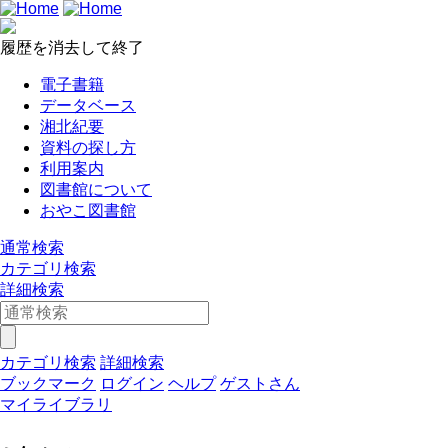
履歴を消去して終了
電子書籍
データベース
湘北紀要
資料の探し方
利用案内
図書館について
おやこ図書館
通常検索
カテゴリ検索
詳細検索
カテゴリ検索
詳細検索
ブックマーク
ログイン
ヘルプ
ゲストさん
マイライブラリ