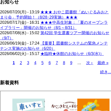
お知らせ
2026/07/20(月) - 13:19
★★★ おやこ図書館「ぬいぐるみおと
まり会」予約開始！（8/28･29実施）★★★
2026/07/17(金) - 16:31
★★★中高生対象：「夏のオープンラ
イブラリー」開催のお知らせ（8/1～8/31）
2026/07/08(水) - 15:02
第42回 学生選書ツアー開催のお知らせ
（9/7）
2026/06/19(金) - 17:24
【重要】図書館システムの緊急メンテ
ナンス実施のお知らせ（6/20）
2026/06/02(火) - 15:17
★臨時★休館のお知らせ（6/3(水)）
カ
1
ペ
2
ペ
3
ペ
4
ペ
5
ペ
6
ペ
7
ペ
8
ペ
9
…
次
次 ›
最
最終 »
レ
ー
ー
ー
ー
ー
ー
ー
ー
ペ
終
ペ
続き...
ン
ジ
ジ
ジ
ジ
ジ
ジ
ジ
ジ
ー
ペ
ー
ト
ジ
ー
ジ
新着資料
ペ
ジ
送
ー
り
ジ