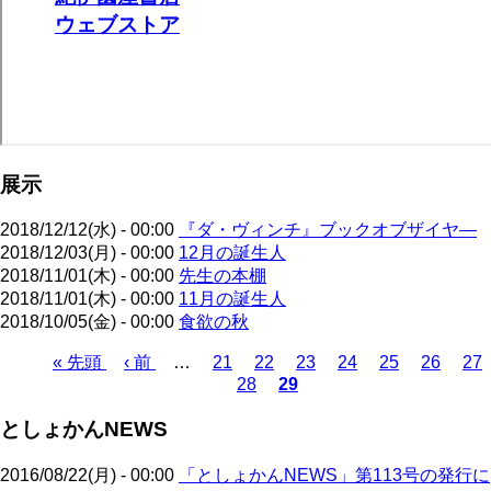
展示
2018/12/12(水) - 00:00
『ダ・ヴィンチ』ブックオブザイヤ―
2018/12/03(月) - 00:00
12月の誕生人
2018/11/01(木) - 00:00
先生の本棚
2018/11/01(木) - 00:00
11月の誕生人
2018/10/05(金) - 00:00
食欲の秋
先
« 先頭
前
‹ 前
…
ペ
21
ペ
22
ペ
23
ペ
24
ペ
25
ペ
26
ペ
27
28
29
頭
ペ
ー
ペ
ー
カ
ー
ー
ー
ー
ー
ペ
ペ
ー
ジ
ー
ジ
レ
ジ
ジ
ジ
ジ
ジ
ー
としょかんNEWS
ー
ジ
ジ
ン
ジ
ジ
ト
送
2016/08/22(月) - 00:00
「としょかんNEWS」第113号の発行に
ペ
り