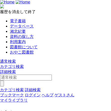
履歴を消去して終了
電子書籍
データベース
湘北紀要
資料の探し方
利用案内
図書館について
おやこ図書館
通常検索
カテゴリ検索
詳細検索
カテゴリ検索
詳細検索
ブックマーク
ログイン
ヘルプ
ゲストさん
マイライブラリ