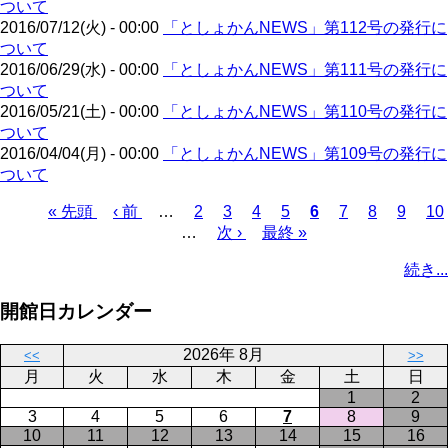
ついて
ー
2016/07/12(火) - 00:00
「としょかんNEWS」第112号の発行に
ジ
ついて
2016/06/29(水) - 00:00
「としょかんNEWS」第111号の発行に
ついて
2016/05/21(土) - 00:00
「としょかんNEWS」第110号の発行に
ついて
2016/04/04(月) - 00:00
「としょかんNEWS」第109号の発行に
ついて
先
« 先頭
前
‹ 前
…
ペ
2
ペ
3
ペ
4
ペ
5
カ
6
ペ
7
ペ
8
ペ
9
ペ
10
頭
ペ
…
ー
次
次 ›
ー
ー
最
最終 »
ー
レ
ー
ー
ー
ー
ペ
ペ
ー
ジ
ペ
ジ
ジ
終
ジ
ン
ジ
ジ
ジ
ジ
ー
続き...
ー
ジ
ー
ペ
ト
ジ
ジ
ジ
ー
ペ
送
開館日カレンダー
ジ
ー
り
ジ
2026年 8月
<<
>>
月
火
水
木
金
土
日
1
2
3
4
5
6
7
8
9
10
11
12
13
14
15
16