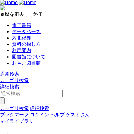
履歴を消去して終了
電子書籍
データベース
湘北紀要
資料の探し方
利用案内
図書館について
おやこ図書館
通常検索
カテゴリ検索
詳細検索
カテゴリ検索
詳細検索
ブックマーク
ログイン
ヘルプ
ゲストさん
マイライブラリ