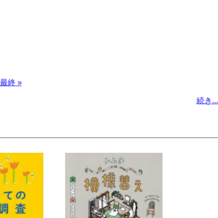
最
最終 »
終
続き...
ペ
ー
ジ