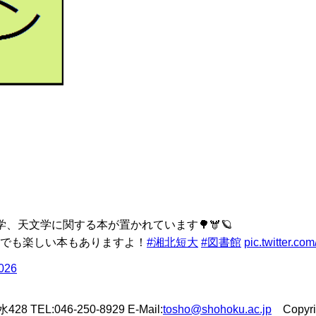
、天文学に関する本が置かれています🌳🫎🪐
でも楽しい本もありますよ！
#湘北短大
#図書館
pic.twitter.c
2026
L:046-250-8929 E-Mail:
tosho@shohoku.ac.jp
Copyrigh