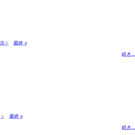
次
次 ›
最
最終 »
ペ
終
続き...
ー
ペ
ジ
ー
ジ
次
 ›
最
最終 »
ペ
終
続き...
ー
ペ