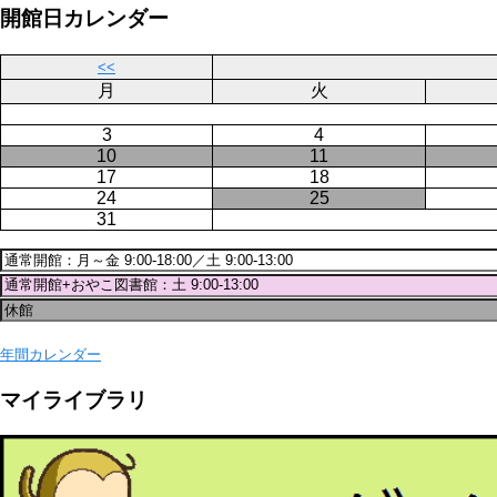
ー
ジ
開館日カレンダー
ジ
送
り
<<
月
火
3
4
10
11
17
18
24
25
31
年間カレンダー
マイライブラリ