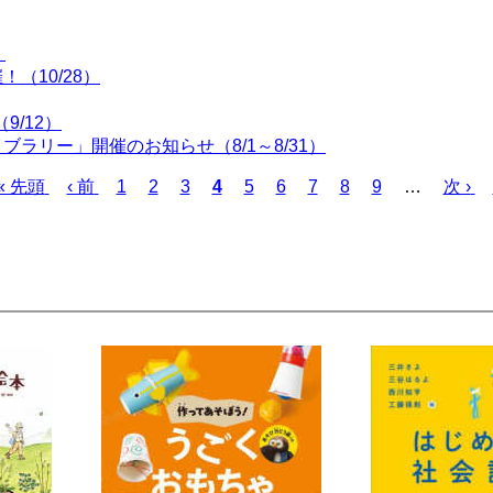
！
（10/28）
9/12）
ラリー」開催のお知らせ（8/1～8/31）
先
« 先頭
前
‹ 前
ペ
1
ペ
2
ペ
3
カ
4
ペ
5
ペ
6
ペ
7
ペ
8
ペ
9
…
次
次 ›
頭
ペ
ー
ー
ー
レ
ー
ー
ー
ー
ー
ペ
ペ
ー
ジ
ジ
ジ
ン
ジ
ジ
ジ
ジ
ジ
ー
ー
ジ
ト
ジ
ジ
ペ
ー
ジ