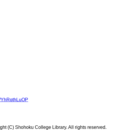
om/YhRqthLuOP
t (C) Shohoku College Library. All rights reserved.